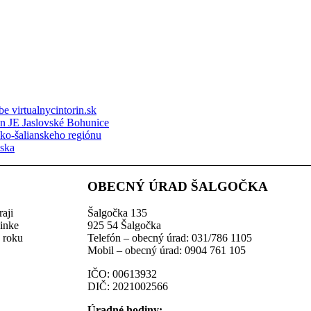
e virtualnycintorin.sk
ón JE Jaslovské Bohunice
sko-šalianskeho regiónu
nska
OBECNÝ ÚRAD ŠALGOČKA
aji
Šalgočka 135
linke
925 54 Šalgočka
z roku
Telefón – obecný úrad: 031/786 1105
Mobil – obecný úrad: 0904 761 105
IČO: 00613932
DIČ: 2021002566
Úradné hodiny: