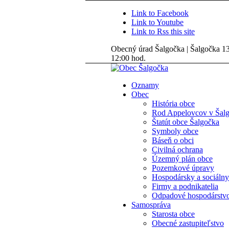
Link to Facebook
Link to Youtube
Link to Rss this site
Obecný úrad Šalgočka | Šalgočka 135
12:00 hod.
Oznamy
Obec
História obce
Rod Appelovcov v Šal
Štatút obce Šalgočka
Symboly obce
Báseň o obci
Civilná ochrana
Územný plán obce
Pozemkové úpravy
Hospodársky a sociálny
Firmy a podnikatelia
Odpadové hospodárstv
Samospráva
Starosta obce
Obecné zastupiteľstvo