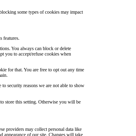
t blocking some types of cookies may impact
s features.
ctions. You always can block or delete
mpt you to accept/refuse cookies when
ie for that. You are free to opt out any time
main.
 to security reasons we are not able to show
o store this setting. Otherwise you will be
se providers may collect personal data like
nd appearance of our site. Changes will take