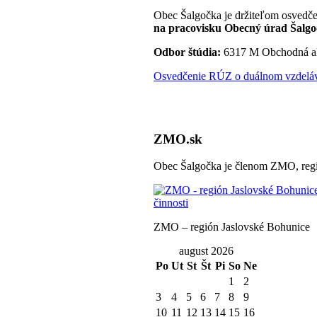
Obec Šalgočka je držiteľom osvedče
na pracovisku Obecný úrad Šalgo
Odbor štúdia:
6317 M Obchodná a
Osvedčenie RÚZ o duálnom vzdeláva
ZMO.sk
Obec Šalgočka je členom ZMO, regi
ZMO – región Jaslovské Bohunice
august 2026
Po
Ut
St
Št
Pi
So
Ne
1
2
3
4
5
6
7
8
9
10
11
12
13
14
15
16