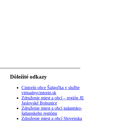
Dôležité odkazy
Cintorín obce Šalgočka v službe
virtualnycintorin.sk
Združenie miest a obcí – región JE
Jaslovské Bohunice
Združenie miest a obcí galantsko-
šalianskeho regiónu
Združenie miest a obcí Slovenska