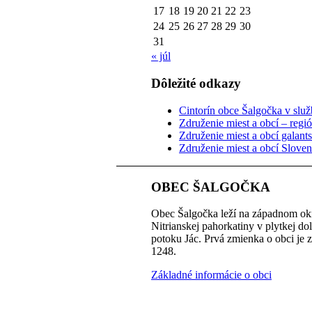
17
18
19
20
21
22
23
24
25
26
27
28
29
30
31
« júl
Dôležité odkazy
Cintorín obce Šalgočka v služb
Združenie miest a obcí – regi
Združenie miest a obcí galant
Združenie miest a obcí Slove
OBEC ŠALGOČKA
Obec Šalgočka leží na západnom okr
Nitrianskej pahorkatiny v plytkej do
potoku Jác. Prvá zmienka o obci je 
1248.
Základné informácie o obci