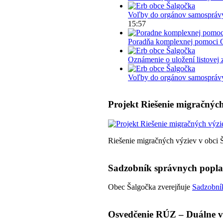
Voľby do orgánov samosprávy
15:57
Poradňa komplexnej pomoci 
Oznámenie o uložení listovej 
Voľby do orgánov samosprávy 
Projekt Riešenie migračných
Riešenie migračných výziev v obci 
Sadzobník správnych popl
Obec Šalgočka zverejňuje
Sadzobník
Osvedčenie RÚZ – Duálne v