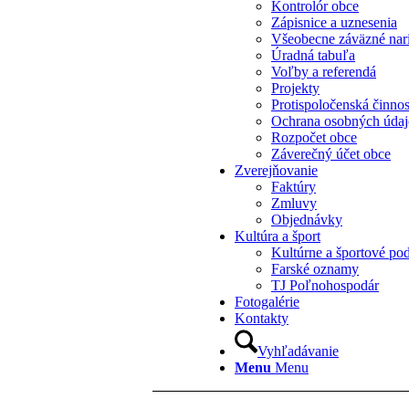
Kontrolór obce
Zápisnice a uznesenia
Všeobecne záväzné nar
Úradná tabuľa
Voľby a referendá
Projekty
Protispoločenská činno
Ochrana osobných úda
Rozpočet obce
Záverečný účet obce
Zverejňovanie
Faktúry
Zmluvy
Objednávky
Kultúra a šport
Kultúrne a športové pod
Farské oznamy
TJ Poľnohospodár
Fotogalérie
Kontakty
Vyhľadávanie
Menu
Menu