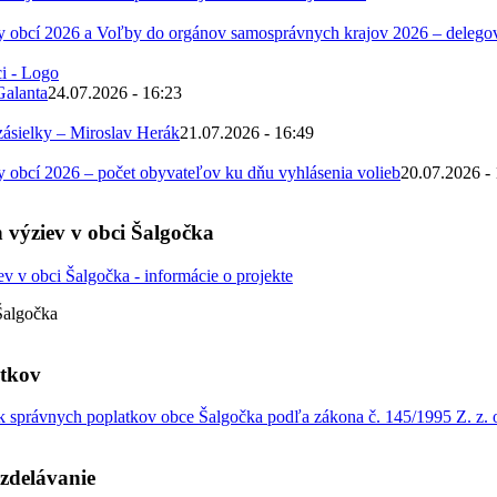
 obcí 2026 a Voľby do orgánov samosprávnych krajov 2026 – deleg
Galanta
24.07.2026 - 16:23
zásielky – Miroslav Herák
21.07.2026 - 16:49
obcí 2026 – počet obyvateľov ku dňu vyhlásenia volieb
20.07.2026 -
 výziev v obci Šalgočka
Šalgočka
atkov
 správnych poplatkov obce Šalgočka podľa zákona č. 145/1995 Z. z. o
zdelávanie