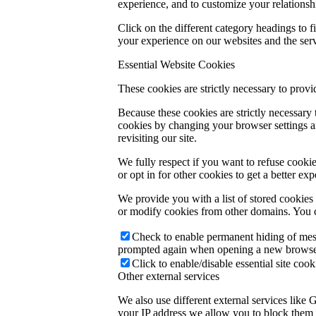
experience, and to customize your relationsh
Click on the different category headings to
your experience on our websites and the servi
Essential Website Cookies
These cookies are strictly necessary to provi
Because these cookies are strictly necessary
cookies by changing your browser settings an
revisiting our site.
We fully respect if you want to refuse cookie
or opt in for other cookies to get a better e
We provide you with a list of stored cookie
or modify cookies from other domains. You c
Check to enable permanent hiding of messa
prompted again when opening a new browse
Click to enable/disable essential site cook
Other external services
We also use different external services like
your IP address we allow you to block them h