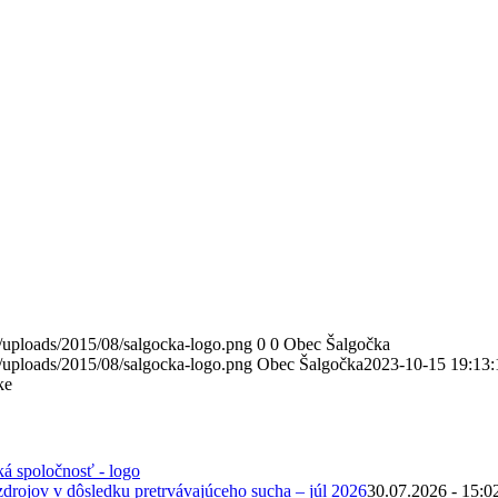
/uploads/2015/08/salgocka-logo.png
0
0
Obec Šalgočka
/uploads/2015/08/salgocka-logo.png
Obec Šalgočka
2023-10-15 19:13:
ke
zdrojov v dôsledku pretrvávajúceho sucha – júl 2026
30.07.2026 - 15:0