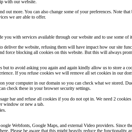
ip with our website.
 find out more. You can also change some of your preferences. Note tha
ces we are able to offer.
de you with services available through our website and to use some of it
 to deliver the website, refusing them will have impact how our site fun
d force blocking all cookies on this website. But this will always pro
s but to avoid asking you again and again kindly allow us to store a cook
xperience. If you refuse cookies we will remove all set cookies in our do
s on your computer in our domain so you can check what we stored. Due
an check these in your browser security settings.
ge bar and refuse all cookies if you do not opt in. We need 2 cookies t
r window or new a tab.
ies.
 Google Webfonts, Google Maps, and external Video providers. Since the
ere. Please be aware that this might heavily reduce the functionality a