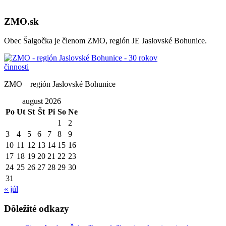
ZMO.sk
Obec Šalgočka je členom ZMO, región JE Jaslovské Bohunice.
ZMO – región Jaslovské Bohunice
august 2026
Po
Ut
St
Št
Pi
So
Ne
1
2
3
4
5
6
7
8
9
10
11
12
13
14
15
16
17
18
19
20
21
22
23
24
25
26
27
28
29
30
31
« júl
Dôležité odkazy