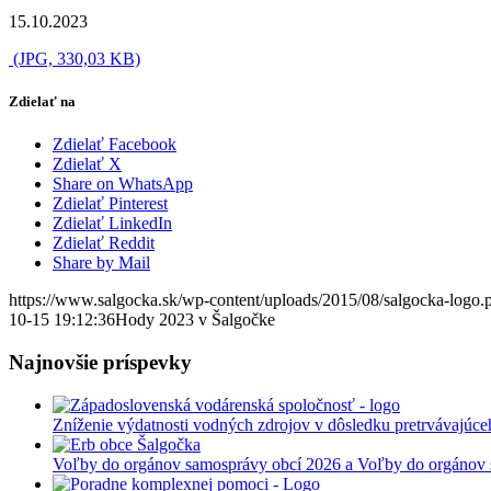
15.10.2023
(JPG, 330,03 KB)
Zdielať na
Zdielať Facebook
Zdielať X
Share on WhatsApp
Zdielať Pinterest
Zdielať LinkedIn
Zdielať Reddit
Share by Mail
https://www.salgocka.sk/wp-content/uploads/2015/08/salgocka-logo.
10-15 19:12:36
Hody 2023 v Šalgočke
Najnovšie príspevky
Zníženie výdatnosti vodných zdrojov v dôsledku pretrvávajúce
Voľby do orgánov samosprávy obcí 2026 a Voľby do orgánov