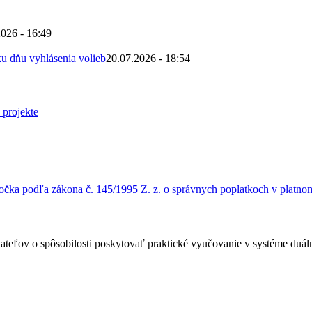
2026 - 16:49
u dňu vyhlásenia volieb
20.07.2026 - 18:54
čka podľa zákona č. 145/1995 Z. z. o správnych poplatkoch v platnom
ateľov o spôsobilosti poskytovať praktické vyučovanie v systéme duá