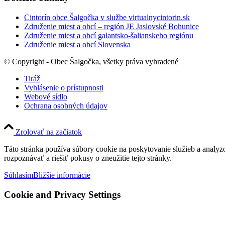
Cintorín obce Šalgočka v službe virtualnycintorin.sk
Združenie miest a obcí – región JE Jaslovské Bohunice
Združenie miest a obcí galantsko-šalianskeho regiónu
Združenie miest a obcí Slovenska
© Copyright - Obec Šalgočka, všetky práva vyhradené
Tiráž
Vyhlásenie o prístupnosti
Webové sídlo
Ochrana osobných údajov
Zrolovať na začiatok
Táto stránka používa súbory cookie na poskytovanie služieb a analyz
rozpoznávať a riešiť pokusy o zneužitie tejto stránky.
Súhlasím
Bližšie informácie
Cookie and Privacy Settings