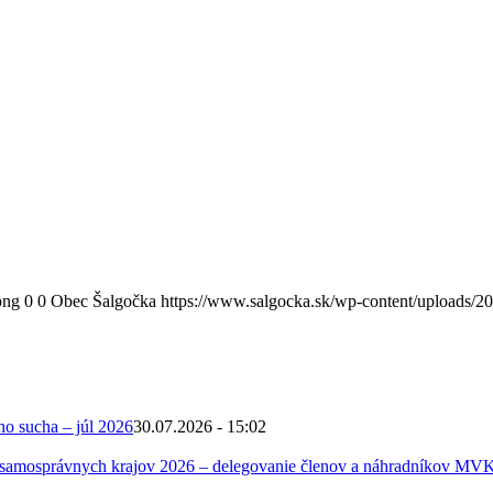
png
0
0
Obec Šalgočka
https://www.salgocka.sk/wp-content/uploads/2
ho sucha – júl 2026
30.07.2026 - 15:02
 samosprávnych krajov 2026 – delegovanie členov a náhradníkov MV