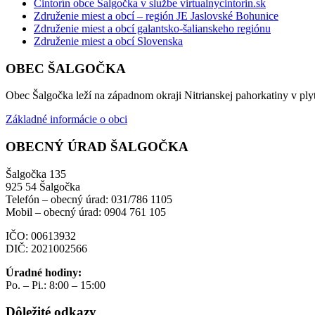
Cintorín obce Šalgočka v službe virtualnycintorin.sk
Združenie miest a obcí – región JE Jaslovské Bohunice
Združenie miest a obcí galantsko-šalianskeho regiónu
Združenie miest a obcí Slovenska
OBEC ŠALGOČKA
Obec Šalgočka leží na západnom okraji Nitrianskej pahorkatiny v plyt
Základné informácie o obci
OBECNÝ ÚRAD ŠALGOČKA
Šalgočka 135
925 54 Šalgočka
Telefón – obecný úrad: 031/786 1105
Mobil – obecný úrad: 0904 761 105
IČO: 00613932
DIČ: 2021002566
Úradné hodiny:
Po. – Pi.: 8:00 – 15:00
Dôležité odkazy