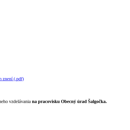
 znení (.pdf)
lneho vzdelávania
na pracovisku Obecný úrad Šalgočka.