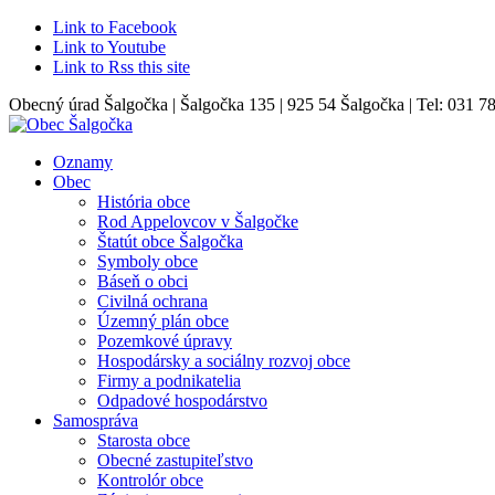
Link to Facebook
Link to Youtube
Link to Rss this site
Obecný úrad Šalgočka | Šalgočka 135 | 925 54 Šalgočka | Tel: 031 7
Oznamy
Obec
História obce
Rod Appelovcov v Šalgočke
Štatút obce Šalgočka
Symboly obce
Báseň o obci
Civilná ochrana
Územný plán obce
Pozemkové úpravy
Hospodársky a sociálny rozvoj obce
Firmy a podnikatelia
Odpadové hospodárstvo
Samospráva
Starosta obce
Obecné zastupiteľstvo
Kontrolór obce