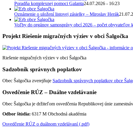
Poradňa komplexnej pomoci Galanta
24.07.2026 - 16:23
Oznámenie o uložení listovej zásielky – Miroslav Herák
21.07.
Voľby do orgánov samosprávy obcí 2026 – počet obyvateľov k
Projekt Riešenie migračných výziev v obci Šalgočka
Riešenie migračných výziev v obci Šalgočka
Sadzobník správnych poplatkov
Obec Šalgočka zverejňuje
Sadzobník správnych poplatkov obce Šalgo
Osvedčenie RÚZ – Duálne vzdelávanie
Obec Šalgočka je držiteľom osvedčenia Republikovej únie zamestnáv
Odbor štúdia:
6317 M Obchodná akadémia
Osvedčenie RÚZ o duálnom vzdelávaní (.pdf)