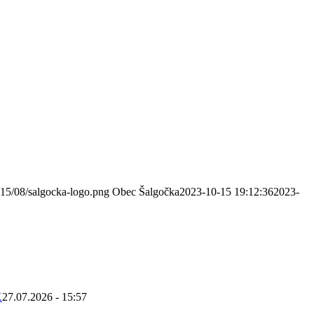
015/08/salgocka-logo.png
Obec Šalgočka
2023-10-15 19:12:36
2023-
K
27.07.2026 - 15:57