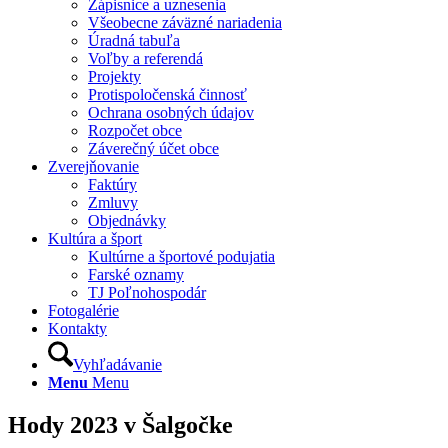
Zápisnice a uznesenia
Všeobecne záväzné nariadenia
Úradná tabuľa
Voľby a referendá
Projekty
Protispoločenská činnosť
Ochrana osobných údajov
Rozpočet obce
Záverečný účet obce
Zverejňovanie
Faktúry
Zmluvy
Objednávky
Kultúra a šport
Kultúrne a športové podujatia
Farské oznamy
TJ Poľnohospodár
Fotogalérie
Kontakty
Vyhľadávanie
Menu
Menu
Hody 2023 v Šalgočke