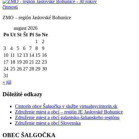
ZMO – región Jaslovské Bohunice
august 2026
Po
Ut
St
Št
Pi
So
Ne
1
2
3
4
5
6
7
8
9
10
11
12
13
14
15
16
17
18
19
20
21
22
23
24
25
26
27
28
29
30
31
« júl
Dôležité odkazy
Cintorín obce Šalgočka v službe virtualnycintorin.sk
Združenie miest a obcí – región JE Jaslovské Bohunice
Združenie miest a obcí galantsko-šalianskeho regiónu
Združenie miest a obcí Slovenska
OBEC ŠALGOČKA