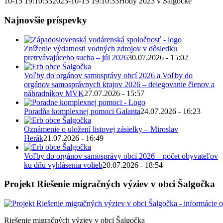
10-15 19:10:33
2023-10-15 19:10:33
Hody 2023 v Šalgočke
Najnovšie príspevky
Zníženie výdatnosti vodných zdrojov v dôsledku
pretrvávajúceho sucha – júl 2026
30.07.2026 - 15:02
Voľby do orgánov samosprávy obcí 2026 a Voľby do
orgánov samosprávnych krajov 2026 – delegovanie členov a
náhradníkov MVK
27.07.2026 - 15:57
Poradňa komplexnej pomoci Galanta
24.07.2026 - 16:23
Oznámenie o uložení listovej zásielky – Miroslav
Herák
21.07.2026 - 16:49
Voľby do orgánov samosprávy obcí 2026 – počet obyvateľov
ku dňu vyhlásenia volieb
20.07.2026 - 18:54
Projekt Riešenie migračných výziev v obci Šalgočka
Riešenie migračných výziev v obci Šalgočka