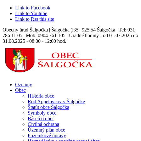
Link to Facebook
Link to Youtube
Link to Rss this site
Obecný úrad Šalgočka | Šalgočka 135 | 925 54 Šalgočka | Tel: 031
786 11 05 | Mob: 0904 761 105 | Úradné hodiny - od 01.07.2025 do
31.08.2025 - 08:00 - 12:00 hod.
Oznamy
Obec
História obce
Rod Appelovcov v Šalgočke
Štatút obce Šalgočka
Symboly obce
Báseň o obci
Civilná ochrana
Územný plán obce
Pozemkové úpravy