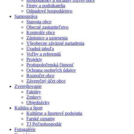
Hospodársky a sociálny rozvoj obce
Firmy a podnikatelia
Odpadové hospodárstvo
Samospráva
Starosta obce
Obecné zastupiteľstvo
Kontrolór obce
Zápisnice a uznesenia
Všeobecne záväzné nariadenia
Úradná tabuľa
Voľby a referendá
Projekty
Protispoločenská činnosť
Ochrana osobných údajov
Rozpočet obce
Záverečný účet obce
Zverejňovanie
Faktúry
Zmluvy
Objednávky
Kultúra a šport
Kultúrne a športové podujatia
Farské oznamy
TJ Poľnohospodár
Fotogalérie