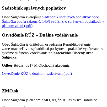
Sadzobník správnych poplatkov
Obec Šalgočka zverejňuje
Sadzobník správnych poplatkov obce
Šalgočka podľa zákona č. 145/1995 Z. z. o správnych poplatkoch v
platnom znení (.pdf)
Osvedčenie RÚZ – Duálne vzdelávanie
Obec Šalgočka je držiteľom osvedčenia Republikovej únie
zamestnávateľov o spôsobilosti poskytovať praktické vyučovanie v
systéme duálneho vzdelávania
na pracovisku Obecný úrad
Šalgočka.
Odbor štúdia:
6317 M Obchodná akadémia
Osvedčenie RÚZ o duálnom vzdelávaní (.pdf)
ZMO.sk
Obec Šalgočka je členom ZMO, región JE Jaslovské Bohunice.