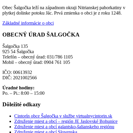
Obec Šalgočka leží na západnom okraji Nitrianskej pahorkatiny v
plytkej dolinke potoku Jác. Prvá zmienka o obci je z roku 1248.
Základné informácie o obci
OBECNÝ ÚRAD ŠALGOČKA
Šalgočka 135
925 54 Šalgočka
Telefón – obecný úrad: 031/786 1105
Mobil – obecný úrad: 0904 761 105
IČO: 00613932
DIČ: 2021002566
Úradné hodiny:
Po. – Pi.: 8:00 – 15:00
Dôležité odkazy
Cintorín obce Šalgočka v službe virtualnycintorin.sk
Združenie miest a obcí – región JE Jaslovské Bohunice
Združenie miest a obcí galantsko-šalianskeho regiónu
Združenie miest a obcí Slovenska