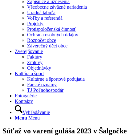
Zápisnice a uznesenia
Všeobecne záväzné nariadenia
Úradná tabuľa
Voľby a referendá
Projekty
Protispoločenská činnosť
Ochrana osobných údajov
Rozpočet obce
Záverečný účet obce
Zverejňovanie
Faktúry
Zmluvy
Objednávky
Kultúra a šport
Kultúrne a športové podujatia
Farské oznamy
TJ Poľnohospodár
Fotogalérie
Kontakty
Vyhľadávanie
Menu
Menu
Súťaž vo varení guláša 2023 v Šalgočke