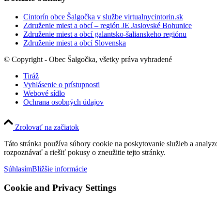
Cintorín obce Šalgočka v službe virtualnycintorin.sk
Združenie miest a obcí – región JE Jaslovské Bohunice
Združenie miest a obcí galantsko-šalianskeho regiónu
Združenie miest a obcí Slovenska
© Copyright - Obec Šalgočka, všetky práva vyhradené
Tiráž
Vyhlásenie o prístupnosti
Webové sídlo
Ochrana osobných údajov
Zrolovať na začiatok
Táto stránka používa súbory cookie na poskytovanie služieb a analyz
rozpoznávať a riešiť pokusy o zneužitie tejto stránky.
Súhlasím
Bližšie informácie
Cookie and Privacy Settings