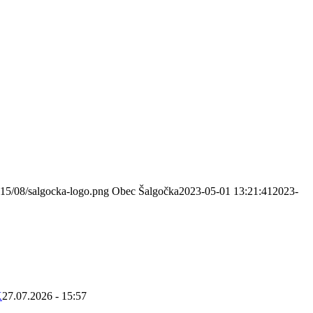
015/08/salgocka-logo.png
Obec Šalgočka
2023-05-01 13:21:41
2023-
K
27.07.2026 - 15:57