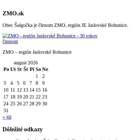
ZMO.sk
Obec Šalgočka je členom ZMO, región JE Jaslovské Bohunice.
ZMO – región Jaslovské Bohunice
august 2026
Po
Ut
St
Št
Pi
So
Ne
1
2
3
4
5
6
7
8
9
10
11
12
13
14
15
16
17
18
19
20
21
22
23
24
25
26
27
28
29
30
31
« júl
Dôležité odkazy