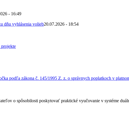
2026 - 16:49
u dňu vyhlásenia volieb
20.07.2026 - 18:54
čka podľa zákona č. 145/1995 Z. z. o správnych poplatkoch v platnom
ateľov o spôsobilosti poskytovať praktické vyučovanie v systéme duá