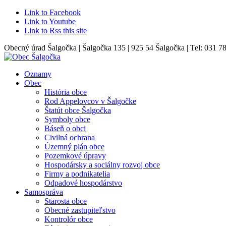
Link to Facebook
Link to Youtube
Link to Rss this site
Obecný úrad Šalgočka | Šalgočka 135 | 925 54 Šalgočka | Tel: 031 7
Oznamy
Obec
História obce
Rod Appelovcov v Šalgočke
Štatút obce Šalgočka
Symboly obce
Báseň o obci
Civilná ochrana
Územný plán obce
Pozemkové úpravy
Hospodársky a sociálny rozvoj obce
Firmy a podnikatelia
Odpadové hospodárstvo
Samospráva
Starosta obce
Obecné zastupiteľstvo
Kontrolór obce