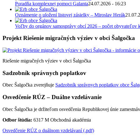
Poradňa komplexnej pomoci Galanta
24.07.2026 - 16:23
Oznámenie o uložení listovej zásielky – Miroslav Herák
21.07.
Voľby do orgánov samosprávy obcí 2026 – počet obyvateľov k
Projekt Riešenie migračných výziev v obci Šalgočka
Riešenie migračných výziev v obci Šalgočka
Sadzobník správnych poplatkov
Obec Šalgočka zverejňuje
Sadzobník správnych poplatkov obce Šalgo
Osvedčenie RÚZ – Duálne vzdelávanie
Obec Šalgočka je držiteľom osvedčenia Republikovej únie zamestnáv
Odbor štúdia:
6317 M Obchodná akadémia
Osvedčenie RÚZ o duálnom vzdelávaní (.pdf)