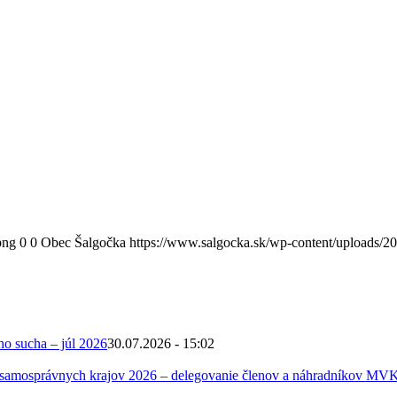
png
0
0
Obec Šalgočka
https://www.salgocka.sk/wp-content/uploads/2
ho sucha – júl 2026
30.07.2026 - 15:02
 samosprávnych krajov 2026 – delegovanie členov a náhradníkov MV