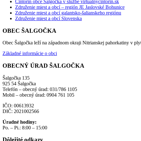
Cintorín obce Šalgočka v službe virtualnycintorin.sk
Združenie miest a obcí – región JE Jaslovské Bohunice
Združenie miest a obcí galantsko-šalianskeho regiónu
Združenie miest a obcí Slovenska
OBEC ŠALGOČKA
Obec Šalgočka leží na západnom okraji Nitrianskej pahorkatiny v plyt
Základné informácie o obci
OBECNÝ ÚRAD ŠALGOČKA
Šalgočka 135
925 54 Šalgočka
Telefón – obecný úrad: 031/786 1105
Mobil – obecný úrad: 0904 761 105
IČO: 00613932
DIČ: 2021002566
Úradné hodiny:
Po. – Pi.: 8:00 – 15:00
Dôležité odkazy