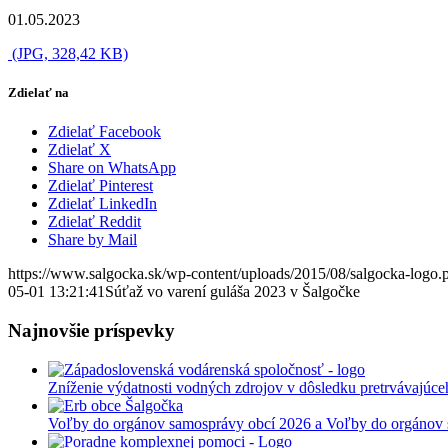
01.05.2023
(JPG, 328,42 KB)
Zdielať na
Zdielať Facebook
Zdielať X
Share on WhatsApp
Zdielať Pinterest
Zdielať LinkedIn
Zdielať Reddit
Share by Mail
https://www.salgocka.sk/wp-content/uploads/2015/08/salgocka-logo.
05-01 13:21:41
Súťaž vo varení guláša 2023 v Šalgočke
Najnovšie príspevky
Zníženie výdatnosti vodných zdrojov v dôsledku pretrvávajúce
Voľby do orgánov samosprávy obcí 2026 a Voľby do orgánov