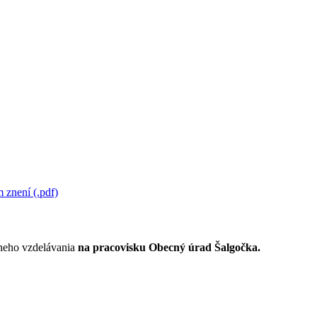
 znení (.pdf)
lneho vzdelávania
na pracovisku Obecný úrad Šalgočka.