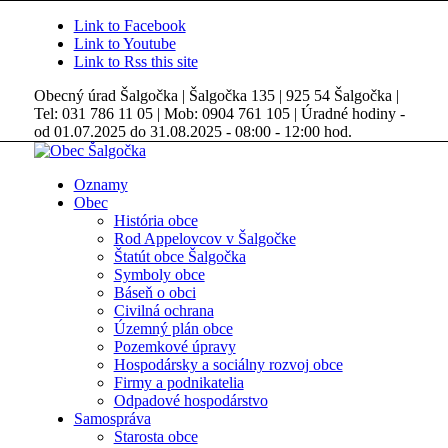
Link to Facebook
Link to Youtube
Link to Rss this site
Obecný úrad Šalgočka | Šalgočka 135 | 925 54 Šalgočka |
Tel: 031 786 11 05 | Mob: 0904 761 105 | Úradné hodiny -
od 01.07.2025 do 31.08.2025 - 08:00 - 12:00 hod.
Oznamy
Obec
História obce
Rod Appelovcov v Šalgočke
Štatút obce Šalgočka
Symboly obce
Báseň o obci
Civilná ochrana
Územný plán obce
Pozemkové úpravy
Hospodársky a sociálny rozvoj obce
Firmy a podnikatelia
Odpadové hospodárstvo
Samospráva
Starosta obce