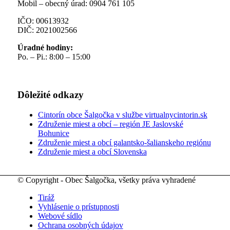
Mobil – obecný úrad: 0904 761 105
IČO: 00613932
DIČ: 2021002566
Úradné hodiny:
Po. – Pi.: 8:00 – 15:00
Dôležité odkazy
Cintorín obce Šalgočka v službe virtualnycintorin.sk
Združenie miest a obcí – región JE Jaslovské
Bohunice
Združenie miest a obcí galantsko-šalianskeho regiónu
Združenie miest a obcí Slovenska
© Copyright - Obec Šalgočka, všetky práva vyhradené
Tiráž
Vyhlásenie o prístupnosti
Webové sídlo
Ochrana osobných údajov