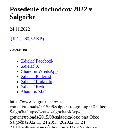
Posedenie dôchodcov 2022 v
Šalgočke
24.11.2022
(JPG, 260,52 KB)
Zdielať na
Zdielať Facebook
Zdielať X
Share on WhatsApp
Zdielať Pinterest
Zdielať LinkedIn
Zdielať Reddit
Share by Mail
https://www.salgocka.sk/wp-
content/uploads/2015/08/salgocka-logo.png
0
0
Obec
Šalgočka
https://www.salgocka.sk/wp-
content/uploads/2015/08/salgocka-logo.png
Obec
Šalgočka
2022-11-24 23:14:26
2022-11-24
23:14:26
Posedenie dôchodcov 2022 v Šalgočke