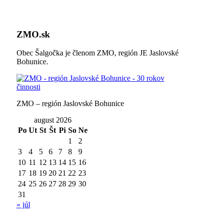
ZMO.sk
Obec Šalgočka je členom ZMO, región JE Jaslovské
Bohunice.
ZMO – región Jaslovské Bohunice
august 2026
Po
Ut
St
Št
Pi
So
Ne
1
2
3
4
5
6
7
8
9
10
11
12
13
14
15
16
17
18
19
20
21
22
23
24
25
26
27
28
29
30
31
« júl