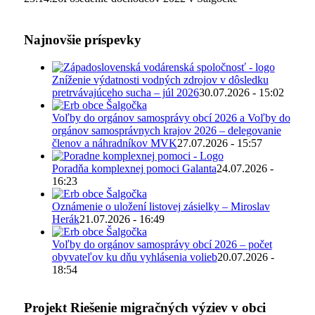
Najnovšie príspevky
Zníženie výdatnosti vodných zdrojov v dôsledku
pretrvávajúceho sucha – júl 2026
30.07.2026 - 15:02
Voľby do orgánov samosprávy obcí 2026 a Voľby do
orgánov samosprávnych krajov 2026 – delegovanie
členov a náhradníkov MVK
27.07.2026 - 15:57
Poradňa komplexnej pomoci Galanta
24.07.2026 -
16:23
Oznámenie o uložení listovej zásielky – Miroslav
Herák
21.07.2026 - 16:49
Voľby do orgánov samosprávy obcí 2026 – počet
obyvateľov ku dňu vyhlásenia volieb
20.07.2026 -
18:54
Projekt Riešenie migračných výziev v obci