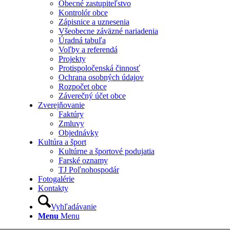
Obecné zastupiteľstvo
Kontrolór obce
Zápisnice a uznesenia
Všeobecne záväzné nariadenia
Úradná tabuľa
Voľby a referendá
Projekty
Protispoločenská činnosť
Ochrana osobných údajov
Rozpočet obce
Záverečný účet obce
Zverejňovanie
Faktúry
Zmluvy
Objednávky
Kultúra a šport
Kultúrne a športové podujatia
Farské oznamy
TJ Poľnohospodár
Fotogalérie
Kontakty
Vyhľadávanie
Menu
Menu