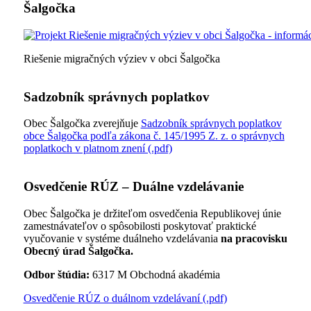
Šalgočka
Riešenie migračných výziev v obci Šalgočka
Sadzobník správnych poplatkov
Obec Šalgočka zverejňuje
Sadzobník správnych poplatkov
obce Šalgočka podľa zákona č. 145/1995 Z. z. o správnych
poplatkoch v platnom znení (.pdf)
Osvedčenie RÚZ – Duálne vzdelávanie
Obec Šalgočka je držiteľom osvedčenia Republikovej únie
zamestnávateľov o spôsobilosti poskytovať praktické
vyučovanie v systéme duálneho vzdelávania
na pracovisku
Obecný úrad Šalgočka.
Odbor štúdia:
6317 M Obchodná akadémia
Osvedčenie RÚZ o duálnom vzdelávaní (.pdf)