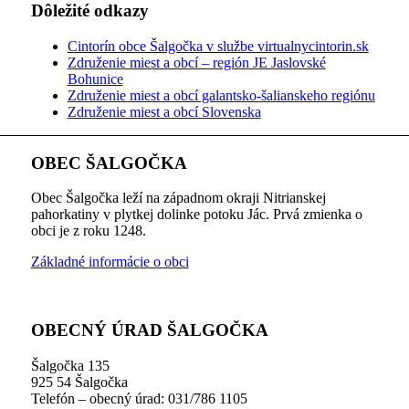
Dôležité odkazy
Cintorín obce Šalgočka v službe virtualnycintorin.sk
Združenie miest a obcí – región JE Jaslovské
Bohunice
Združenie miest a obcí galantsko-šalianskeho regiónu
Združenie miest a obcí Slovenska
OBEC ŠALGOČKA
Obec Šalgočka leží na západnom okraji Nitrianskej
pahorkatiny v plytkej dolinke potoku Jác. Prvá zmienka o
obci je z roku 1248.
Základné informácie o obci
OBECNÝ ÚRAD ŠALGOČKA
Šalgočka 135
925 54 Šalgočka
Telefón – obecný úrad: 031/786 1105