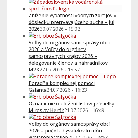
Zníženie výdatnosti vodných zdrojov v
dôsledku pretrvávajúceho sucha – júl
2026
30.07.2026 - 15:02
Voľby do orgánov samosprávy obcí
2026 a Voľby do orgánov
samosprávnych krajov 2026 –
delegovanie členov a náhradníkov
MVK
27.07.2026 - 15:57
Poradňa komplexnej pomoci
Galanta
24.07.2026 - 16:23
Oznámenie o uložení listovej zásielky –
Miroslav Herák
21.07.2026 - 16:49
Voľby do orgánov samosprávy obcí
2026 – počet obyvateľov ku dňu
vyhlásenia volieb
20.07.2026 - 18:54