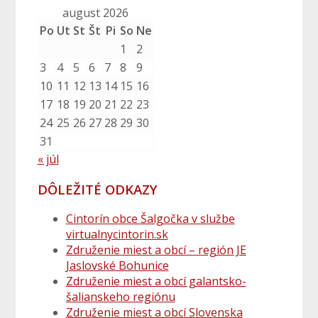
august 2026
Po
Ut
St
Št
Pi
So
Ne
1
2
3
4
5
6
7
8
9
10
11
12
13
14
15
16
17
18
19
20
21
22
23
24
25
26
27
28
29
30
31
« júl
DÔLEŽITÉ ODKAZY
Cintorín obce Šalgočka v službe
virtualnycintorin.sk
Združenie miest a obcí – región JE
Jaslovské Bohunice
Združenie miest a obcí galantsko-
šalianskeho regiónu
Združenie miest a obcí Slovenska