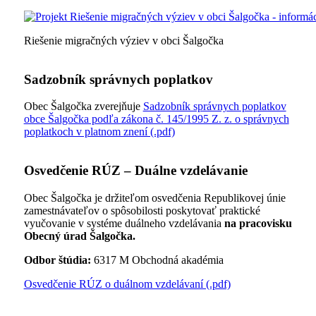
Riešenie migračných výziev v obci Šalgočka
Sadzobník správnych poplatkov
Obec Šalgočka zverejňuje
Sadzobník správnych poplatkov
obce Šalgočka podľa zákona č. 145/1995 Z. z. o správnych
poplatkoch v platnom znení (.pdf)
Osvedčenie RÚZ – Duálne vzdelávanie
Obec Šalgočka je držiteľom osvedčenia Republikovej únie
zamestnávateľov o spôsobilosti poskytovať praktické
vyučovanie v systéme duálneho vzdelávania
na pracovisku
Obecný úrad Šalgočka.
Odbor štúdia:
6317 M Obchodná akadémia
Osvedčenie RÚZ o duálnom vzdelávaní (.pdf)