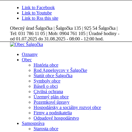
Link to Facebook
Link to Youtube
Link to Rss this site
Obecný úrad Šalgočka | Šalgočka 135 | 925 54 Šalgočka |
Tel: 031 786 11 05 | Mob: 0904 761 105 | Úradné hodiny -
od 01.07.2025 do 31.08.2025 - 08:00 - 12:00 hod.
Oznamy
Obec
História obce
Rod Appelovcov v Šalgočke
Štatút obce Šalgočka
Symboly obce
Báseň o obci
Civilná ochrana
Územný plán obce
Pozemkové úpravy
Hospodársky a sociálny rozvoj obce
Firmy a podnikatelia
Odpadové hospodárstvo
Samospráva
Starosta obce