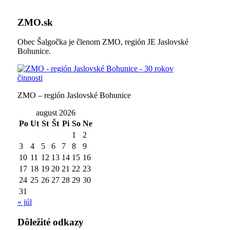
ZMO.sk
Obec Šalgočka je členom ZMO, región JE Jaslovské
Bohunice.
ZMO – región Jaslovské Bohunice
august 2026
Po
Ut
St
Št
Pi
So
Ne
1
2
3
4
5
6
7
8
9
10
11
12
13
14
15
16
17
18
19
20
21
22
23
24
25
26
27
28
29
30
31
« júl
Dôležité odkazy