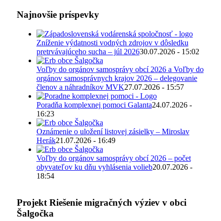
Najnovšie príspevky
Zníženie výdatnosti vodných zdrojov v dôsledku
pretrvávajúceho sucha – júl 2026
30.07.2026 - 15:02
Voľby do orgánov samosprávy obcí 2026 a Voľby do
orgánov samosprávnych krajov 2026 – delegovanie
členov a náhradníkov MVK
27.07.2026 - 15:57
Poradňa komplexnej pomoci Galanta
24.07.2026 -
16:23
Oznámenie o uložení listovej zásielky – Miroslav
Herák
21.07.2026 - 16:49
Voľby do orgánov samosprávy obcí 2026 – počet
obyvateľov ku dňu vyhlásenia volieb
20.07.2026 -
18:54
Projekt Riešenie migračných výziev v obci
Šalgočka