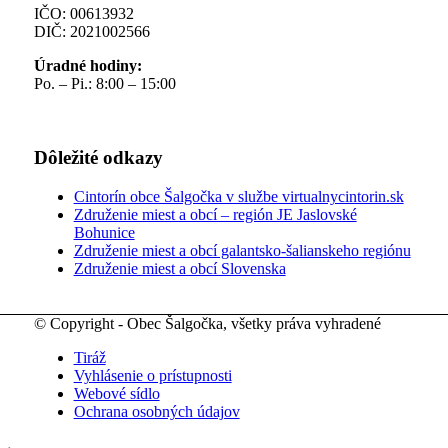
IČO: 00613932
DIČ: 2021002566
Úradné hodiny:
Po. – Pi.: 8:00 – 15:00
Dôležité odkazy
Cintorín obce Šalgočka v službe virtualnycintorin.sk
Združenie miest a obcí – región JE Jaslovské
Bohunice
Združenie miest a obcí galantsko-šalianskeho regiónu
Združenie miest a obcí Slovenska
© Copyright - Obec Šalgočka, všetky práva vyhradené
Tiráž
Vyhlásenie o prístupnosti
Webové sídlo
Ochrana osobných údajov