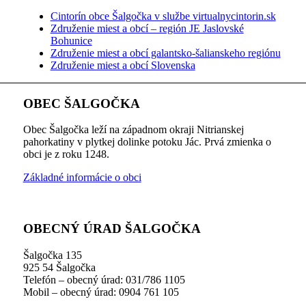
Cintorín obce Šalgočka v službe virtualnycintorin.sk
Združenie miest a obcí – región JE Jaslovské
Bohunice
Združenie miest a obcí galantsko-šalianskeho regiónu
Združenie miest a obcí Slovenska
OBEC ŠALGOČKA
Obec Šalgočka leží na západnom okraji Nitrianskej
pahorkatiny v plytkej dolinke potoku Jác. Prvá zmienka o
obci je z roku 1248.
Základné informácie o obci
OBECNÝ ÚRAD ŠALGOČKA
Šalgočka 135
925 54 Šalgočka
Telefón – obecný úrad: 031/786 1105
Mobil – obecný úrad: 0904 761 105