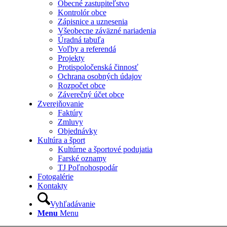
Obecné zastupiteľstvo
Kontrolór obce
Zápisnice a uznesenia
Všeobecne záväzné nariadenia
Úradná tabuľa
Voľby a referendá
Projekty
Protispoločenská činnosť
Ochrana osobných údajov
Rozpočet obce
Záverečný účet obce
Zverejňovanie
Faktúry
Zmluvy
Objednávky
Kultúra a šport
Kultúrne a športové podujatia
Farské oznamy
TJ Poľnohospodár
Fotogalérie
Kontakty
Vyhľadávanie
Menu
Menu