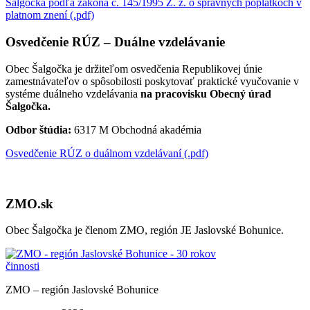
Šalgočka podľa zákona č. 145/1995 Z. z. o správnych poplatkoch v
platnom znení (.pdf)
Osvedčenie RÚZ – Duálne vzdelávanie
Obec Šalgočka je držiteľom osvedčenia Republikovej únie
zamestnávateľov o spôsobilosti poskytovať praktické vyučovanie v
systéme duálneho vzdelávania
na pracovisku Obecný úrad
Šalgočka.
Odbor štúdia:
6317 M Obchodná akadémia
Osvedčenie RÚZ o duálnom vzdelávaní (.pdf)
ZMO.sk
Obec Šalgočka je členom ZMO, región JE Jaslovské Bohunice.
ZMO – región Jaslovské Bohunice