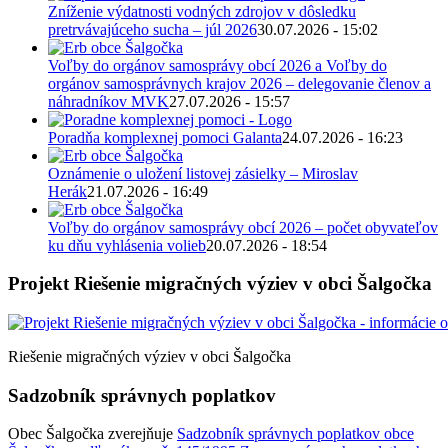
Zníženie výdatnosti vodných zdrojov v dôsledku
pretrvávajúceho sucha – júl 2026
30.07.2026 - 15:02
Voľby do orgánov samosprávy obcí 2026 a Voľby do
orgánov samosprávnych krajov 2026 – delegovanie členov a
náhradníkov MVK
27.07.2026 - 15:57
Poradňa komplexnej pomoci Galanta
24.07.2026 - 16:23
Oznámenie o uložení listovej zásielky – Miroslav
Herák
21.07.2026 - 16:49
Voľby do orgánov samosprávy obcí 2026 – počet obyvateľov
ku dňu vyhlásenia volieb
20.07.2026 - 18:54
Projekt Riešenie migračných výziev v obci Šalgočka
Riešenie migračných výziev v obci Šalgočka
Sadzobník správnych poplatkov
Obec Šalgočka zverejňuje
Sadzobník správnych poplatkov obce