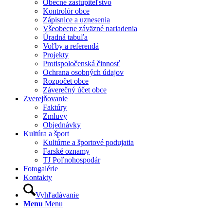
Obecné zastupiteľstvo
Kontrolór obce
Zápisnice a uznesenia
Všeobecne záväzné nariadenia
Úradná tabuľa
Voľby a referendá
Projekty
Protispoločenská činnosť
Ochrana osobných údajov
Rozpočet obce
Záverečný účet obce
Zverejňovanie
Faktúry
Zmluvy
Objednávky
Kultúra a šport
Kultúrne a športové podujatia
Farské oznamy
TJ Poľnohospodár
Fotogalérie
Kontakty
Vyhľadávanie
Menu
Menu