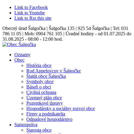
Link to Facebook
Link to Youtube
Link to Rss this site
Obecný úrad Šalgočka | Šalgočka 135 | 925 54 Šalgočka | Tel: 031
786 11 05 | Mob: 0904 761 105 | Úradné hodiny - od 01.07.2025 do
31.08.2025 - 08:00 - 12:00 hod.
Oznamy
Obec
História obce
Rod Appelovcov v Šalgočke
Štatút obce Šalgočka
Symboly obce
Báseň o obci
Civilná ochrana
Územný plán obce
Pozemkové úpravy
Hospodársky a sociálny rozvoj obce
Firmy a podnikatelia
Odpadové hospodárstvo
Samospráva
Starosta obce