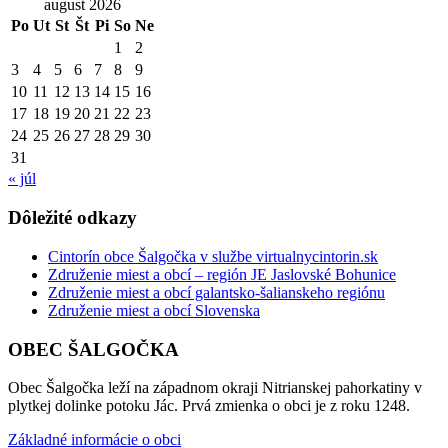
august 2026
Po
Ut
St
Št
Pi
So
Ne
1
2
3
4
5
6
7
8
9
10
11
12
13
14
15
16
17
18
19
20
21
22
23
24
25
26
27
28
29
30
31
« júl
Dôležité odkazy
Cintorín obce Šalgočka v službe virtualnycintorin.sk
Združenie miest a obcí – región JE Jaslovské Bohunice
Združenie miest a obcí galantsko-šalianskeho regiónu
Združenie miest a obcí Slovenska
OBEC ŠALGOČKA
Obec Šalgočka leží na západnom okraji Nitrianskej pahorkatiny v
plytkej dolinke potoku Jác. Prvá zmienka o obci je z roku 1248.
Základné informácie o obci