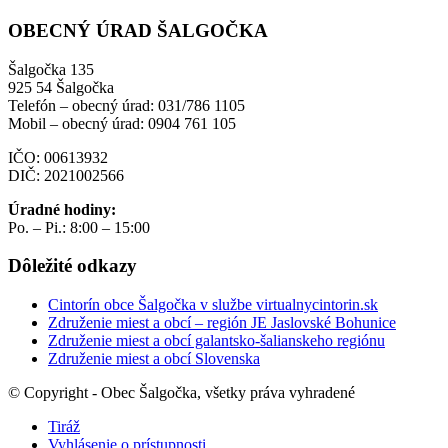
OBECNÝ ÚRAD ŠALGOČKA
Šalgočka 135
925 54 Šalgočka
Telefón – obecný úrad: 031/786 1105
Mobil – obecný úrad: 0904 761 105
IČO: 00613932
DIČ: 2021002566
Úradné hodiny:
Po. – Pi.: 8:00 – 15:00
Dôležité odkazy
Cintorín obce Šalgočka v službe virtualnycintorin.sk
Združenie miest a obcí – región JE Jaslovské Bohunice
Združenie miest a obcí galantsko-šalianskeho regiónu
Združenie miest a obcí Slovenska
© Copyright - Obec Šalgočka, všetky práva vyhradené
Tiráž
Vyhlásenie o prístupnosti