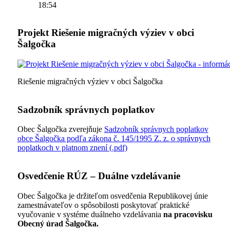
18:54
Projekt Riešenie migračných výziev v obci
Šalgočka
Riešenie migračných výziev v obci Šalgočka
Sadzobník správnych poplatkov
Obec Šalgočka zverejňuje
Sadzobník správnych poplatkov
obce Šalgočka podľa zákona č. 145/1995 Z. z. o správnych
poplatkoch v platnom znení (.pdf)
Osvedčenie RÚZ – Duálne vzdelávanie
Obec Šalgočka je držiteľom osvedčenia Republikovej únie
zamestnávateľov o spôsobilosti poskytovať praktické
vyučovanie v systéme duálneho vzdelávania
na pracovisku
Obecný úrad Šalgočka.