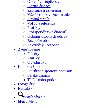
Obecné zastupiteľstvo
Kontrolór obce
Zápisnice a uznesenia
Všeobecne záväzné nariadenia
Úradná tabuľa
Voľby a referendá
Projekty
Protispoločenská činnosť
Ochrana osobných údajov
Rozpočet obce
Záverečný účet obce
Zverejňovanie
Faktúry
Zmluvy
Objednávky
Kultúra a šport
Kultúrne a športové podujatia
Farské oznamy
TJ Poľnohospodár
Fotogalérie
Kontakty
Vyhľadávanie
Menu
Menu