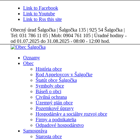
Link to Facebook
Link to Youtube
Link to Rss this site
Obecný úrad Šalgočka | Šalgočka 135 | 925 54 Šalgočka |
Tel: 031 786 11 05 | Mob: 0904 761 105 | Úradné hodiny -
od 01.07.2025 do 31.08.2025 - 08:00 - 12:00 hod.
Oznamy
Obec
História obce
Rod Appelovcov v Šalgočke
Štatút obce Šalgočka
Symboly obce
Báseň o obci
Civilná ochrana
Územný plán obce
Pozemkové úpravy
Hospodársky a sociálny rozvoj obce
Firmy a podnikatelia
Odpadové hospodárstvo
Samospráva
Starosta obce