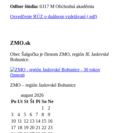
Odbor štúdia:
6317 M Obchodná akadémia
Osvedčenie RÚZ o duálnom vzdelávaní (.pdf)
ZMO.sk
Obec Šalgočka je členom ZMO, región JE Jaslovské
Bohunice.
ZMO – región Jaslovské Bohunice
august 2026
Po
Ut
St
Št
Pi
So
Ne
1
2
3
4
5
6
7
8
9
10
11
12
13
14
15
16
17
18
19
20
21
22
23