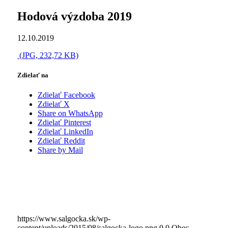
Hodová výzdoba 2019
12.10.2019
(JPG, 232,72 KB)
Zdielať na
Zdielať Facebook
Zdielať X
Share on WhatsApp
Zdielať Pinterest
Zdielať LinkedIn
Zdielať Reddit
Share by Mail
https://www.salgocka.sk/wp-
content/uploads/2015/08/salgocka-logo.png
0
0
Obec