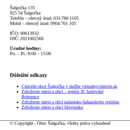
Šalgočka 135
925 54 Šalgočka
Telefón – obecný úrad: 031/786 1105
Mobil – obecný úrad: 0904 761 105
IČO: 00613932
DIČ: 2021002566
Úradné hodiny:
Po. – Pi.: 8:00 – 15:00
Dôležité odkazy
Cintorín obce Šalgočka v službe virtualnycintorin.sk
Združenie miest a obcí – región JE Jaslovské
Bohunice
Združenie miest a obcí galantsko-šalianskeho regiónu
Združenie miest a obcí Slovenska
© Copyright - Obec Šalgočka, všetky práva vyhradené