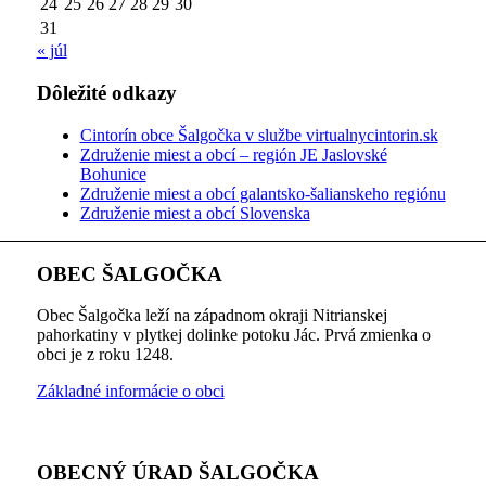
24
25
26
27
28
29
30
31
« júl
Dôležité odkazy
Cintorín obce Šalgočka v službe virtualnycintorin.sk
Združenie miest a obcí – región JE Jaslovské
Bohunice
Združenie miest a obcí galantsko-šalianskeho regiónu
Združenie miest a obcí Slovenska
OBEC ŠALGOČKA
Obec Šalgočka leží na západnom okraji Nitrianskej
pahorkatiny v plytkej dolinke potoku Jác. Prvá zmienka o
obci je z roku 1248.
Základné informácie o obci
OBECNÝ ÚRAD ŠALGOČKA