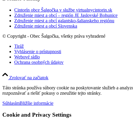
Cintorín obce Šalgočka v službe virtualnycintorin.sk
Združenie miest a obcí – región JE Jaslovské Bohunice
Združenie miest a obcí galantsko-šalianskeho regiónu
Združenie miest a obcí Slovenska
© Copyright - Obec Šalgočka, všetky práva vyhradené
Tiráž
Vyhlásenie o prístupnosti
Webové sídlo
Ochrana osobných údajov
Zrolovať na začiatok
Táto stránka používa súbory cookie na poskytovanie služieb a analyz
rozpoznávať a riešiť pokusy o zneužitie tejto stránky.
Súhlasím
Bližšie informácie
Cookie and Privacy Settings