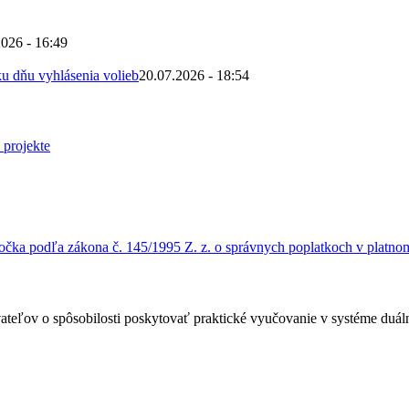
2026 - 16:49
u dňu vyhlásenia volieb
20.07.2026 - 18:54
čka podľa zákona č. 145/1995 Z. z. o správnych poplatkoch v platnom
ateľov o spôsobilosti poskytovať praktické vyučovanie v systéme duá