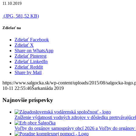
11.10.2019
(JPG, 581,52 KB)
Zdielať na
Zdielať Facebook
Zdielať X
Share on WhatsApp
Zdielať Pinterest
Zdielať LinkedIn
Zdielať Reddit
Share by Mail
https://www.salgocka.sk/wp-content/uploads/2015/08/salgocka-logo.
10-11 22:55:46
Šarkaniáda 2019
Najnovšie príspevky
Zníženie výdatnosti vodných zdrojov v dôsledku pretrvávajúce
Voľby do orgánov samosprávy obcí 2026 a Voľby do orgánov