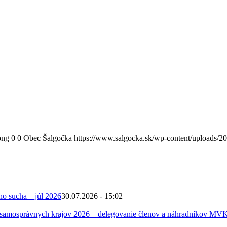
png
0
0
Obec Šalgočka
https://www.salgocka.sk/wp-content/uploads/2
ho sucha – júl 2026
30.07.2026 - 15:02
 samosprávnych krajov 2026 – delegovanie členov a náhradníkov MV