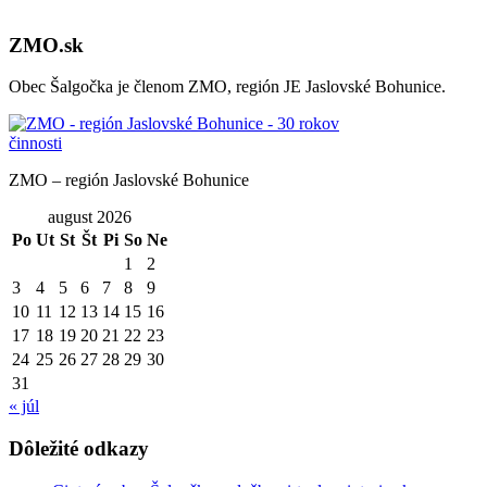
ZMO.sk
Obec Šalgočka je členom ZMO, región JE Jaslovské Bohunice.
ZMO – región Jaslovské Bohunice
august 2026
Po
Ut
St
Št
Pi
So
Ne
1
2
3
4
5
6
7
8
9
10
11
12
13
14
15
16
17
18
19
20
21
22
23
24
25
26
27
28
29
30
31
« júl
Dôležité odkazy