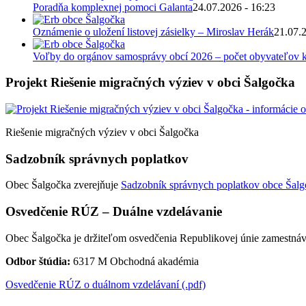
Poradňa komplexnej pomoci Galanta
24.07.2026 - 16:23
Oznámenie o uložení listovej zásielky – Miroslav Herák
21.07.
Voľby do orgánov samosprávy obcí 2026 – počet obyvateľov k
Projekt Riešenie migračných výziev v obci Šalgočka
Riešenie migračných výziev v obci Šalgočka
Sadzobník správnych poplatkov
Obec Šalgočka zverejňuje
Sadzobník správnych poplatkov obce Šalgo
Osvedčenie RÚZ – Duálne vzdelávanie
Obec Šalgočka je držiteľom osvedčenia Republikovej únie zamestnáv
Odbor štúdia:
6317 M Obchodná akadémia
Osvedčenie RÚZ o duálnom vzdelávaní (.pdf)