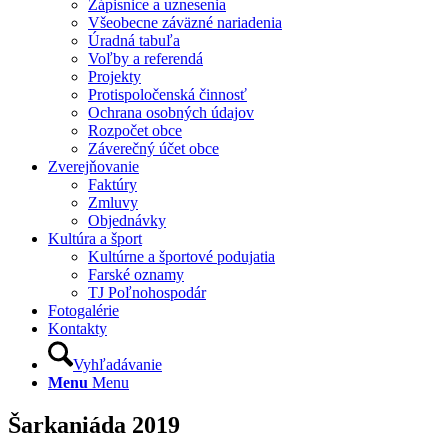
Zápisnice a uznesenia
Všeobecne záväzné nariadenia
Úradná tabuľa
Voľby a referendá
Projekty
Protispoločenská činnosť
Ochrana osobných údajov
Rozpočet obce
Záverečný účet obce
Zverejňovanie
Faktúry
Zmluvy
Objednávky
Kultúra a šport
Kultúrne a športové podujatia
Farské oznamy
TJ Poľnohospodár
Fotogalérie
Kontakty
Vyhľadávanie
Menu
Menu
Šarkaniáda 2019