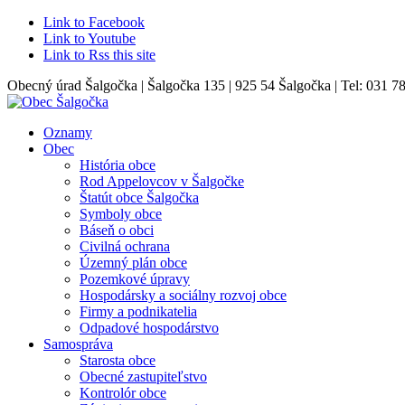
Link to Facebook
Link to Youtube
Link to Rss this site
Obecný úrad Šalgočka | Šalgočka 135 | 925 54 Šalgočka | Tel: 031 7
Oznamy
Obec
História obce
Rod Appelovcov v Šalgočke
Štatút obce Šalgočka
Symboly obce
Báseň o obci
Civilná ochrana
Územný plán obce
Pozemkové úpravy
Hospodársky a sociálny rozvoj obce
Firmy a podnikatelia
Odpadové hospodárstvo
Samospráva
Starosta obce
Obecné zastupiteľstvo
Kontrolór obce