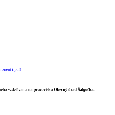
 znení (.pdf)
lneho vzdelávania
na pracovisku Obecný úrad Šalgočka.