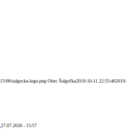
015/08/salgocka-logo.png
Obec Šalgočka
2019-10-11 22:55:46
2019-
K
27.07.2026 - 15:57