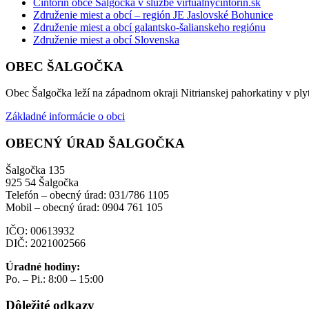
Cintorín obce Šalgočka v službe virtualnycintorin.sk
Združenie miest a obcí – región JE Jaslovské Bohunice
Združenie miest a obcí galantsko-šalianskeho regiónu
Združenie miest a obcí Slovenska
OBEC ŠALGOČKA
Obec Šalgočka leží na západnom okraji Nitrianskej pahorkatiny v plyt
Základné informácie o obci
OBECNÝ ÚRAD ŠALGOČKA
Šalgočka 135
925 54 Šalgočka
Telefón – obecný úrad: 031/786 1105
Mobil – obecný úrad: 0904 761 105
IČO: 00613932
DIČ: 2021002566
Úradné hodiny:
Po. – Pi.: 8:00 – 15:00
Dôležité odkazy