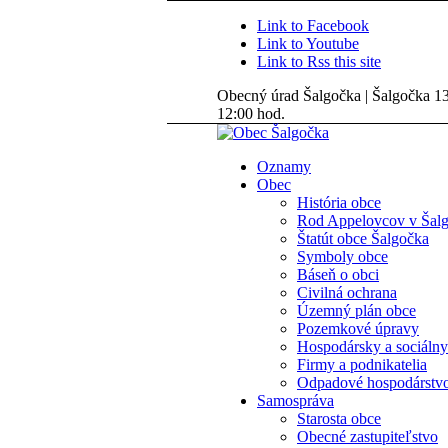
Link to Facebook
Link to Youtube
Link to Rss this site
Obecný úrad Šalgočka | Šalgočka 135
12:00 hod.
Oznamy
Obec
História obce
Rod Appelovcov v Šal
Štatút obce Šalgočka
Symboly obce
Báseň o obci
Civilná ochrana
Územný plán obce
Pozemkové úpravy
Hospodársky a sociálny
Firmy a podnikatelia
Odpadové hospodárstv
Samospráva
Starosta obce
Obecné zastupiteľstvo