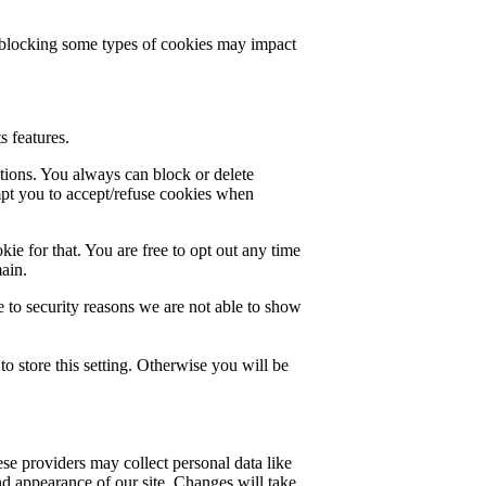
t blocking some types of cookies may impact
s features.
ctions. You always can block or delete
mpt you to accept/refuse cookies when
ie for that. You are free to opt out any time
main.
 to security reasons we are not able to show
o store this setting. Otherwise you will be
se providers may collect personal data like
nd appearance of our site. Changes will take