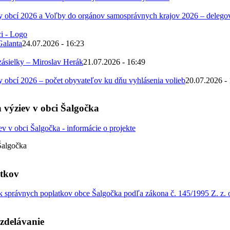
 obcí 2026 a Voľby do orgánov samosprávnych krajov 2026 – deleg
Galanta
24.07.2026 - 16:23
zásielky – Miroslav Herák
21.07.2026 - 16:49
obcí 2026 – počet obyvateľov ku dňu vyhlásenia volieb
20.07.2026 -
 výziev v obci Šalgočka
Šalgočka
atkov
 správnych poplatkov obce Šalgočka podľa zákona č. 145/1995 Z. z. o
zdelávanie