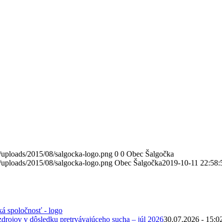
/uploads/2015/08/salgocka-logo.png
0
0
Obec Šalgočka
/uploads/2015/08/salgocka-logo.png
Obec Šalgočka
2019-10-11 22:58:
zdrojov v dôsledku pretrvávajúceho sucha – júl 2026
30.07.2026 - 15:0