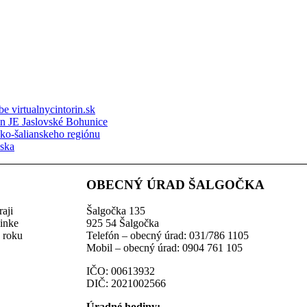
e virtualnycintorin.sk
ón JE Jaslovské Bohunice
sko-šalianskeho regiónu
nska
OBECNÝ ÚRAD ŠALGOČKA
aji
Šalgočka 135
linke
925 54 Šalgočka
z roku
Telefón – obecný úrad: 031/786 1105
Mobil – obecný úrad: 0904 761 105
IČO: 00613932
DIČ: 2021002566
Úradné hodiny: