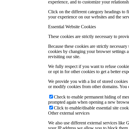
experience, and to customize your relationsh
Click on the different category headings to
your experience on our websites and the servi
Essential Website Cookies
These cookies are strictly necessary to provi
Because these cookies are strictly necessary
cookies by changing your browser settings an
revisiting our site.
We fully respect if you want to refuse cookie
or opt in for other cookies to get a better e
We provide you with a list of stored cookie
or modify cookies from other domains. You c
Check to enable permanent hiding of messa
prompted again when opening a new browse
Click to enable/disable essential site cook
Other external services
We also use different external services like
your IP address we allow you to block them h