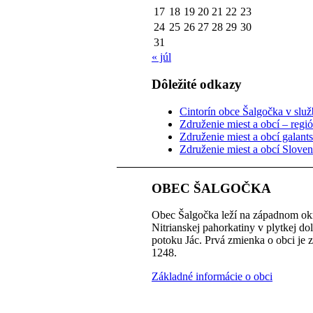
17
18
19
20
21
22
23
24
25
26
27
28
29
30
31
« júl
Dôležité odkazy
Cintorín obce Šalgočka v služb
Združenie miest a obcí – regi
Združenie miest a obcí galant
Združenie miest a obcí Slove
OBEC ŠALGOČKA
Obec Šalgočka leží na západnom okr
Nitrianskej pahorkatiny v plytkej do
potoku Jác. Prvá zmienka o obci je 
1248.
Základné informácie o obci