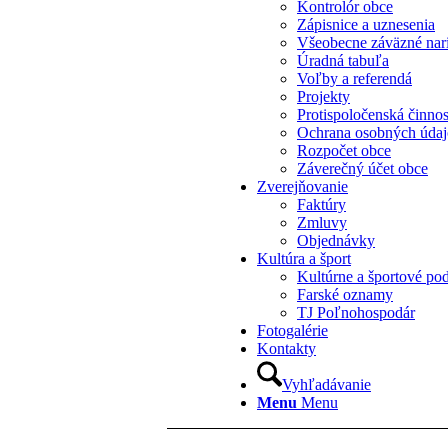
Kontrolór obce
Zápisnice a uznesenia
Všeobecne záväzné nar
Úradná tabuľa
Voľby a referendá
Projekty
Protispoločenská činno
Ochrana osobných úda
Rozpočet obce
Záverečný účet obce
Zverejňovanie
Faktúry
Zmluvy
Objednávky
Kultúra a šport
Kultúrne a športové pod
Farské oznamy
TJ Poľnohospodár
Fotogalérie
Kontakty
Vyhľadávanie
Menu
Menu