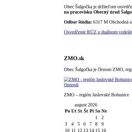
Obec Šalgočka je držiteľom osvedče
na pracovisku Obecný úrad Šalgo
Odbor štúdia:
6317 M Obchodná a
Osvedčenie RÚZ o duálnom vzdeláva
ZMO.sk
Obec Šalgočka je členom ZMO, regi
ZMO – región Jaslovské Bohunice
august 2026
Po
Ut
St
Št
Pi
So
Ne
1
2
3
4
5
6
7
8
9
10
11
12
13
14
15
16