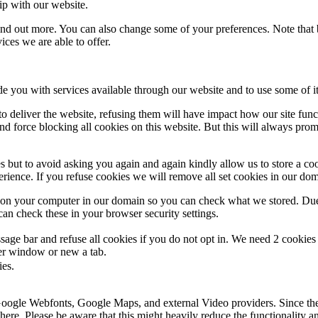
ip with our website.
 find out more. You can also change some of your preferences. Note tha
ces we are able to offer.
de you with services available through our website and to use some of it
 to deliver the website, refusing them will have impact how our site fun
d force blocking all cookies on this website. But this will always pro
s but to avoid asking you again and again kindly allow us to store a cook
xperience. If you refuse cookies we will remove all set cookies in our do
s on your computer in our domain so you can check what we stored. Due
an check these in your browser security settings.
ge bar and refuse all cookies if you do not opt in. We need 2 cookies t
r window or new a tab.
ies.
 Google Webfonts, Google Maps, and external Video providers. Since the
ere. Please be aware that this might heavily reduce the functionality a