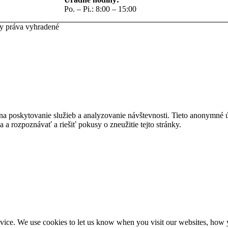
Po. – Pi.: 8:00 – 15:00
ky práva vyhradené
na poskytovanie služieb a analyzovanie návštevnosti. Tieto anonymné
ia a rozpoznávať a riešiť pokusy o zneužitie tejto stránky.
ice. We use cookies to let us know when you visit our websites, how yo