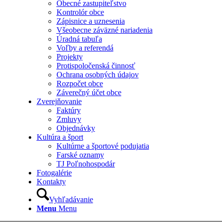
Obecné zastupiteľstvo
Kontrolór obce
Zápisnice a uznesenia
Všeobecne záväzné nariadenia
Úradná tabuľa
Voľby a referendá
Projekty
Protispoločenská činnosť
Ochrana osobných údajov
Rozpočet obce
Záverečný účet obce
Zverejňovanie
Faktúry
Zmluvy
Objednávky
Kultúra a šport
Kultúrne a športové podujatia
Farské oznamy
TJ Poľnohospodár
Fotogalérie
Kontakty
Vyhľadávanie
Menu
Menu