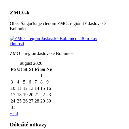
ZMO.sk
Obec Šalgočka je členom ZMO, región JE Jaslovské
Bohunice.
ZMO – región Jaslovské Bohunice
august 2026
Po
Ut
St
Št
Pi
So
Ne
1
2
3
4
5
6
7
8
9
10
11
12
13
14
15
16
17
18
19
20
21
22
23
24
25
26
27
28
29
30
31
« júl
Dôležité odkazy