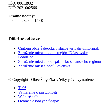
IČO: 00613932
DIČ: 2021002566
Úradné hodiny:
Po. – Pi.: 8:00 – 15:00
Dôležité odkazy
Cintorín obce Šalgočka v službe virtualnycintorin.sk
Združenie miest a obcí – región JE Jaslovské
Bohunice
Združenie miest a obcí galantsko-šalianskeho regiónu
Združenie miest a obcí Slovenska
© Copyright - Obec Šalgočka, všetky práva vyhradené
Tiráž
Vyhlásenie o prístupnosti
Webové sídlo
Ochrana osobných údajov