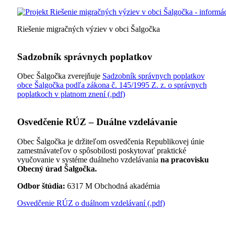
Riešenie migračných výziev v obci Šalgočka
Sadzobník správnych poplatkov
Obec Šalgočka zverejňuje
Sadzobník správnych poplatkov
obce Šalgočka podľa zákona č. 145/1995 Z. z. o správnych
poplatkoch v platnom znení (.pdf)
Osvedčenie RÚZ – Duálne vzdelávanie
Obec Šalgočka je držiteľom osvedčenia Republikovej únie
zamestnávateľov o spôsobilosti poskytovať praktické
vyučovanie v systéme duálneho vzdelávania
na pracovisku
Obecný úrad Šalgočka.
Odbor štúdia:
6317 M Obchodná akadémia
Osvedčenie RÚZ o duálnom vzdelávaní (.pdf)