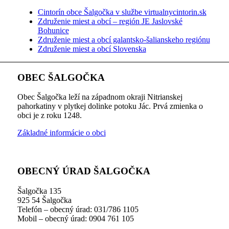
Cintorín obce Šalgočka v službe virtualnycintorin.sk
Združenie miest a obcí – región JE Jaslovské
Bohunice
Združenie miest a obcí galantsko-šalianskeho regiónu
Združenie miest a obcí Slovenska
OBEC ŠALGOČKA
Obec Šalgočka leží na západnom okraji Nitrianskej
pahorkatiny v plytkej dolinke potoku Jác. Prvá zmienka o
obci je z roku 1248.
Základné informácie o obci
OBECNÝ ÚRAD ŠALGOČKA
Šalgočka 135
925 54 Šalgočka
Telefón – obecný úrad: 031/786 1105
Mobil – obecný úrad: 0904 761 105