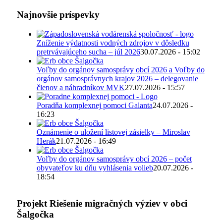
Najnovšie príspevky
Zníženie výdatnosti vodných zdrojov v dôsledku
pretrvávajúceho sucha – júl 2026
30.07.2026 - 15:02
Voľby do orgánov samosprávy obcí 2026 a Voľby do
orgánov samosprávnych krajov 2026 – delegovanie
členov a náhradníkov MVK
27.07.2026 - 15:57
Poradňa komplexnej pomoci Galanta
24.07.2026 -
16:23
Oznámenie o uložení listovej zásielky – Miroslav
Herák
21.07.2026 - 16:49
Voľby do orgánov samosprávy obcí 2026 – počet
obyvateľov ku dňu vyhlásenia volieb
20.07.2026 -
18:54
Projekt Riešenie migračných výziev v obci
Šalgočka