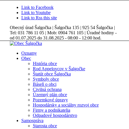
Link to Facebook
Link to Youtube
Link to Rss this site
Obecný úrad Šalgočka | Šalgočka 135 | 925 54 Šalgočka |
Tel: 031 786 11 05 | Mob: 0904 761 105 | Úradné hodiny -
od 01.07.2025 do 31.08.2025 - 08:00 - 12:00 hod.
Oznamy
Obec
História obce
Rod Appelovcov v Šalgočke
Štatút obce Šalgočka
Symboly obce
Báseň o obci
Civilná ochrana
Územný plán obce
Pozemkové úpravy
Hospodársky a sociálny rozvoj obce
Firmy a podnikatelia
Odpadové hospodárstvo
Samospráva
Starosta obce