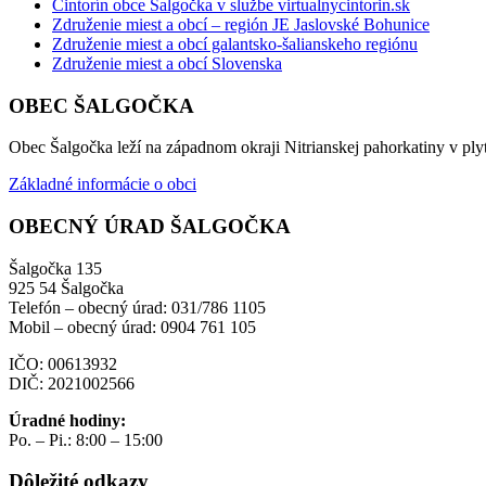
Cintorín obce Šalgočka v službe virtualnycintorin.sk
Združenie miest a obcí – región JE Jaslovské Bohunice
Združenie miest a obcí galantsko-šalianskeho regiónu
Združenie miest a obcí Slovenska
OBEC ŠALGOČKA
Obec Šalgočka leží na západnom okraji Nitrianskej pahorkatiny v plyt
Základné informácie o obci
OBECNÝ ÚRAD ŠALGOČKA
Šalgočka 135
925 54 Šalgočka
Telefón – obecný úrad: 031/786 1105
Mobil – obecný úrad: 0904 761 105
IČO: 00613932
DIČ: 2021002566
Úradné hodiny:
Po. – Pi.: 8:00 – 15:00
Dôležité odkazy