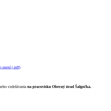
 znení (.pdf)
lneho vzdelávania
na pracovisku Obecný úrad Šalgočka.