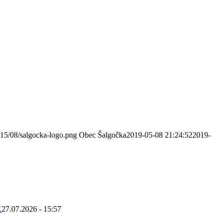
015/08/salgocka-logo.png
Obec Šalgočka
2019-05-08 21:24:52
2019-
K
27.07.2026 - 15:57