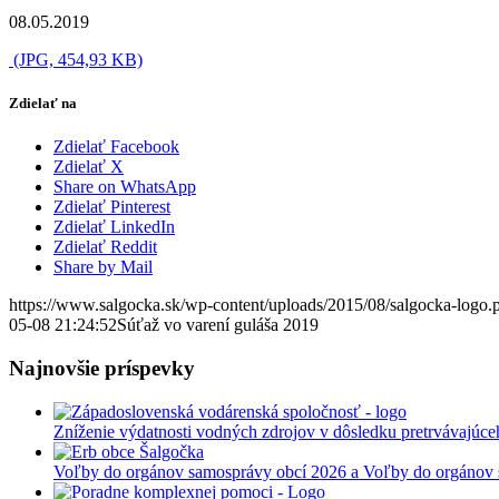
08.05.2019
(JPG, 454,93 KB)
Zdielať na
Zdielať Facebook
Zdielať X
Share on WhatsApp
Zdielať Pinterest
Zdielať LinkedIn
Zdielať Reddit
Share by Mail
https://www.salgocka.sk/wp-content/uploads/2015/08/salgocka-logo.
05-08 21:24:52
Súťaž vo varení guláša 2019
Najnovšie príspevky
Zníženie výdatnosti vodných zdrojov v dôsledku pretrvávajúce
Voľby do orgánov samosprávy obcí 2026 a Voľby do orgánov