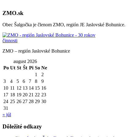
ZMO.sk
Obec Šalgočka je členom ZMO, región JE Jaslovské Bohunice.
ZMO – región Jaslovské Bohunice
august 2026
Po
Ut
St
Št
Pi
So
Ne
1
2
3
4
5
6
7
8
9
10
11
12
13
14
15
16
17
18
19
20
21
22
23
24
25
26
27
28
29
30
31
« júl
Dôležité odkazy