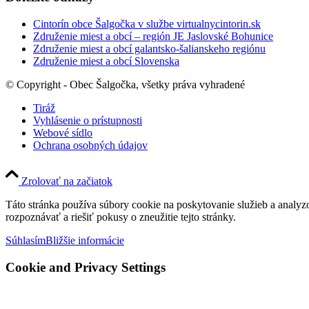
Cintorín obce Šalgočka v službe virtualnycintorin.sk
Združenie miest a obcí – región JE Jaslovské Bohunice
Združenie miest a obcí galantsko-šalianskeho regiónu
Združenie miest a obcí Slovenska
© Copyright - Obec Šalgočka, všetky práva vyhradené
Tiráž
Vyhlásenie o prístupnosti
Webové sídlo
Ochrana osobných údajov
Zrolovať na začiatok
Táto stránka používa súbory cookie na poskytovanie služieb a analyz
rozpoznávať a riešiť pokusy o zneužitie tejto stránky.
Súhlasím
Bližšie informácie
Cookie and Privacy Settings