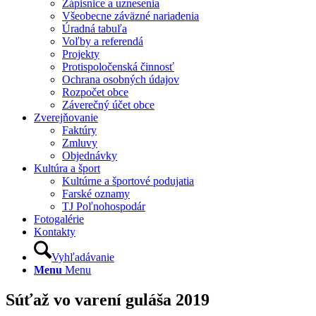
Zápisnice a uznesenia
Všeobecne záväzné nariadenia
Úradná tabuľa
Voľby a referendá
Projekty
Protispoločenská činnosť
Ochrana osobných údajov
Rozpočet obce
Záverečný účet obce
Zverejňovanie
Faktúry
Zmluvy
Objednávky
Kultúra a šport
Kultúrne a športové podujatia
Farské oznamy
TJ Poľnohospodár
Fotogalérie
Kontakty
Vyhľadávanie
Menu
Menu
Súťaž vo varení guláša 2019