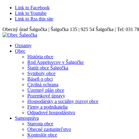
Link to Facebook
Link to Youtube
Link to Rss this site
Obecný úrad Šalgočka | Šalgočka 135 | 925 54 Šalgočka | Tel: 031 7
Oznamy
Obec
História obce
Rod Appelovcov v Šalgočke
Štatút obce Šalgočka
Symboly obce
Báseň o obci
Civilná ochrana
Územný plán obce
Pozemkové úpravy
Hospodársky a sociálny rozvoj obce
Firmy a podnikatelia
Odpadové hospodárstvo
Samospráva
Starosta obce
Obecné zastupiteľstvo
Kontrolór obce