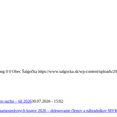
png
0
0
Obec Šalgočka
https://www.salgocka.sk/wp-content/uploads/2
ho sucha – júl 2026
30.07.2026 - 15:02
 samosprávnych krajov 2026 – delegovanie členov a náhradníkov MV