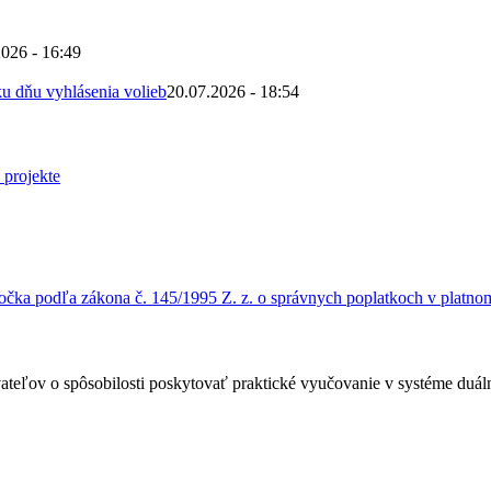
2026 - 16:49
u dňu vyhlásenia volieb
20.07.2026 - 18:54
čka podľa zákona č. 145/1995 Z. z. o správnych poplatkoch v platnom
ateľov o spôsobilosti poskytovať praktické vyučovanie v systéme duá