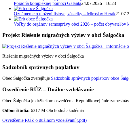
Poradňa komplexnej pomoci Galanta
24.07.2026 - 16:23
Oznámenie o uložení listovej zásielky – Miroslav Herák
21.07.
Voľby do orgánov samosprávy obcí 2026 – počet obyvateľov k
Projekt Riešenie migračných výziev v obci Šalgočka
Riešenie migračných výziev v obci Šalgočka
Sadzobník správnych poplatkov
Obec Šalgočka zverejňuje
Sadzobník správnych poplatkov obce Šalgo
Osvedčenie RÚZ – Duálne vzdelávanie
Obec Šalgočka je držiteľom osvedčenia Republikovej únie zamestnáv
Odbor štúdia:
6317 M Obchodná akadémia
Osvedčenie RÚZ o duálnom vzdelávaní (.pdf)