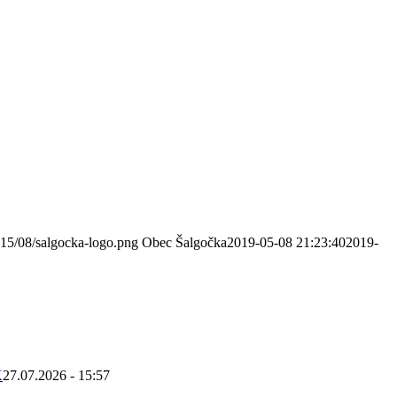
015/08/salgocka-logo.png
Obec Šalgočka
2019-05-08 21:23:40
2019-
K
27.07.2026 - 15:57