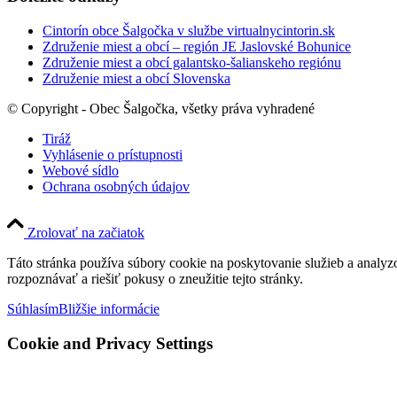
Cintorín obce Šalgočka v službe virtualnycintorin.sk
Združenie miest a obcí – región JE Jaslovské Bohunice
Združenie miest a obcí galantsko-šalianskeho regiónu
Združenie miest a obcí Slovenska
© Copyright - Obec Šalgočka, všetky práva vyhradené
Tiráž
Vyhlásenie o prístupnosti
Webové sídlo
Ochrana osobných údajov
Zrolovať na začiatok
Táto stránka používa súbory cookie na poskytovanie služieb a analyz
rozpoznávať a riešiť pokusy o zneužitie tejto stránky.
Súhlasím
Bližšie informácie
Cookie and Privacy Settings