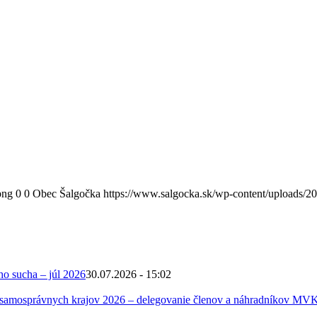
png
0
0
Obec Šalgočka
https://www.salgocka.sk/wp-content/uploads/2
ho sucha – júl 2026
30.07.2026 - 15:02
 samosprávnych krajov 2026 – delegovanie členov a náhradníkov MV