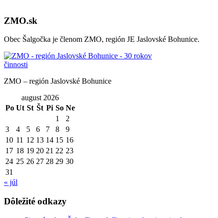
ZMO.sk
Obec Šalgočka je členom ZMO, región JE Jaslovské Bohunice.
ZMO – región Jaslovské Bohunice
august 2026
Po
Ut
St
Št
Pi
So
Ne
1
2
3
4
5
6
7
8
9
10
11
12
13
14
15
16
17
18
19
20
21
22
23
24
25
26
27
28
29
30
31
« júl
Dôležité odkazy