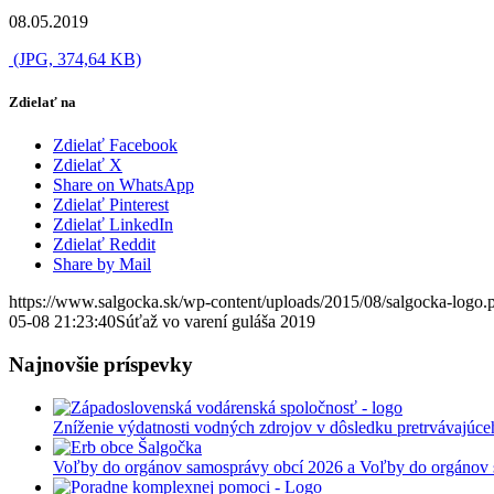
08.05.2019
(JPG, 374,64 KB)
Zdielať na
Zdielať Facebook
Zdielať X
Share on WhatsApp
Zdielať Pinterest
Zdielať LinkedIn
Zdielať Reddit
Share by Mail
https://www.salgocka.sk/wp-content/uploads/2015/08/salgocka-logo.
05-08 21:23:40
Súťaž vo varení guláša 2019
Najnovšie príspevky
Zníženie výdatnosti vodných zdrojov v dôsledku pretrvávajúce
Voľby do orgánov samosprávy obcí 2026 a Voľby do orgánov