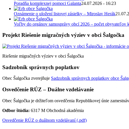
Poradňa komplexnej pomoci Galanta
24.07.2026 - 16:23
Oznámenie o uložení listovej zásielky – Miroslav Herák
21.07.
Voľby do orgánov samosprávy obcí 2026 – počet obyvateľov k
Projekt Riešenie migračných výziev v obci Šalgočka
Riešenie migračných výziev v obci Šalgočka
Sadzobník správnych poplatkov
Obec Šalgočka zverejňuje
Sadzobník správnych poplatkov obce Šalgo
Osvedčenie RÚZ – Duálne vzdelávanie
Obec Šalgočka je držiteľom osvedčenia Republikovej únie zamestnáv
Odbor štúdia:
6317 M Obchodná akadémia
Osvedčenie RÚZ o duálnom vzdelávaní (.pdf)