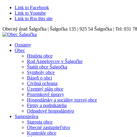
Link to Facebook
Link to Youtube
Link to Rss this site
Obecný úrad Šalgočka | Šalgočka 135 | 925 54 Šalgočka | Tel: 031 7
Oznamy
Obec
História obce
Rod Appelovcov v Šalgočke
Štatút obce Šalgočka
Symboly obce
Báseň o obci
Civilná ochrana
Územný plán obce
Pozemkové úpravy
Hospodársky a sociálny rozvoj obce
Firmy a podnikatelia
Odpadové hospodárstvo
Samospráva
Starosta obce
Obecné zastupiteľstvo
Kontrolór obce