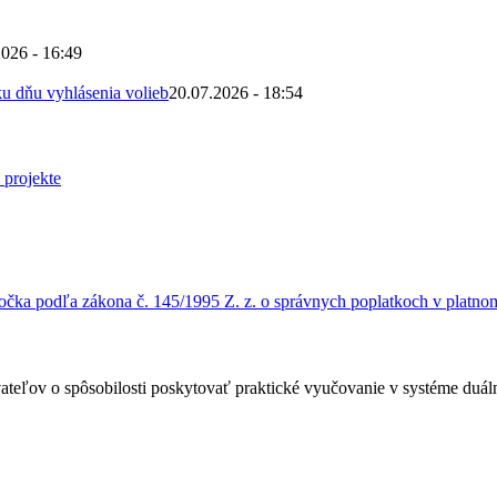
2026 - 16:49
u dňu vyhlásenia volieb
20.07.2026 - 18:54
čka podľa zákona č. 145/1995 Z. z. o správnych poplatkoch v platnom
ateľov o spôsobilosti poskytovať praktické vyučovanie v systéme duá