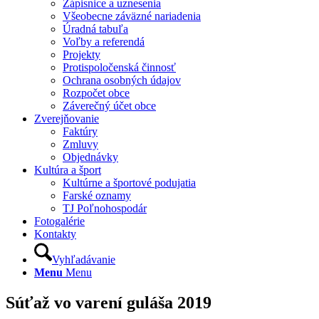
Zápisnice a uznesenia
Všeobecne záväzné nariadenia
Úradná tabuľa
Voľby a referendá
Projekty
Protispoločenská činnosť
Ochrana osobných údajov
Rozpočet obce
Záverečný účet obce
Zverejňovanie
Faktúry
Zmluvy
Objednávky
Kultúra a šport
Kultúrne a športové podujatia
Farské oznamy
TJ Poľnohospodár
Fotogalérie
Kontakty
Vyhľadávanie
Menu
Menu
Súťaž vo varení guláša 2019