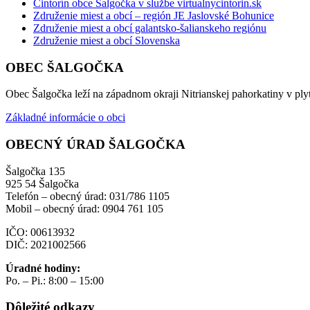
Cintorín obce Šalgočka v službe virtualnycintorin.sk
Združenie miest a obcí – región JE Jaslovské Bohunice
Združenie miest a obcí galantsko-šalianskeho regiónu
Združenie miest a obcí Slovenska
OBEC ŠALGOČKA
Obec Šalgočka leží na západnom okraji Nitrianskej pahorkatiny v plyt
Základné informácie o obci
OBECNÝ ÚRAD ŠALGOČKA
Šalgočka 135
925 54 Šalgočka
Telefón – obecný úrad: 031/786 1105
Mobil – obecný úrad: 0904 761 105
IČO: 00613932
DIČ: 2021002566
Úradné hodiny:
Po. – Pi.: 8:00 – 15:00
Dôležité odkazy