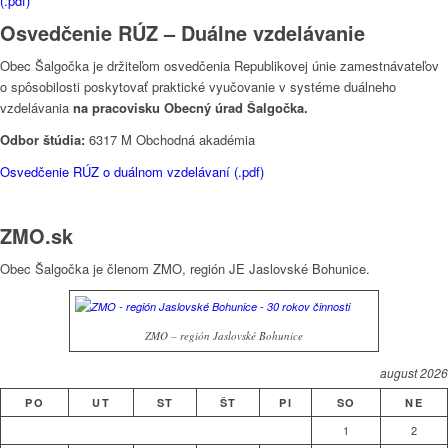
(.pdf)
Osvedčenie RÚZ – Duálne vzdelávanie
Obec Šalgočka je držiteľom osvedčenia Republikovej únie zamestnávateľov
o spôsobilosti poskytovať praktické vyučovanie v systéme duálneho
vzdelávania
na pracovisku Obecný úrad Šalgočka.
Odbor štúdia:
6317 M Obchodná akadémia
Osvedčenie RÚZ o duálnom vzdelávaní (.pdf)
ZMO.sk
Obec Šalgočka je členom ZMO, región JE Jaslovské Bohunice.
ZMO – región Jaslovské Bohunice
august 2026
PO
UT
ST
ŠT
PI
SO
NE
1
2