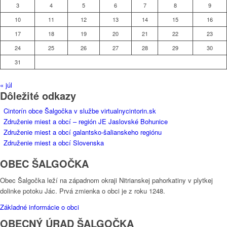
3
4
5
6
7
8
9
10
11
12
13
14
15
16
17
18
19
20
21
22
23
24
25
26
27
28
29
30
31
« júl
Dôležité odkazy
Cintorín obce Šalgočka v službe virtualnycintorin.sk
Združenie miest a obcí – región JE Jaslovské Bohunice
Združenie miest a obcí galantsko-šalianskeho regiónu
Združenie miest a obcí Slovenska
OBEC ŠALGOČKA
Obec Šalgočka leží na západnom okraji Nitrianskej pahorkatiny v plytkej
dolinke potoku Jác. Prvá zmienka o obci je z roku 1248.
Základné informácie o obci
OBECNÝ ÚRAD ŠALGOČKA