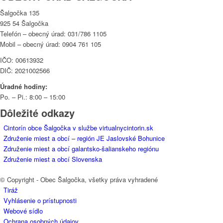
Šalgočka 135
925 54 Šalgočka
Telefón – obecný úrad: 031/786 1105
Mobil – obecný úrad: 0904 761 105
IČO: 00613932
DIČ: 2021002566
Úradné hodiny:
Po. – Pi.: 8:00 – 15:00
Dôležité odkazy
Cintorín obce Šalgočka v službe virtualnycintorin.sk
Združenie miest a obcí – región JE Jaslovské Bohunice
Združenie miest a obcí galantsko-šalianskeho regiónu
Združenie miest a obcí Slovenska
© Copyright - Obec Šalgočka, všetky práva vyhradené
Tiráž
Vyhlásenie o prístupnosti
Webové sídlo
Ochrana osobných údajov