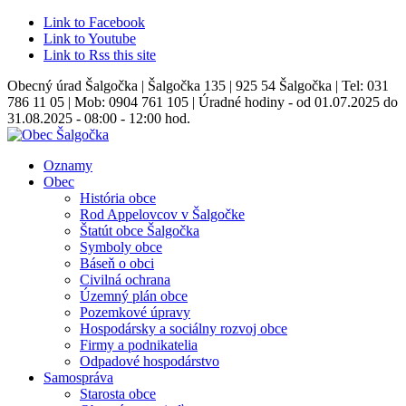
Link to Facebook
Link to Youtube
Link to Rss this site
Obecný úrad Šalgočka | Šalgočka 135 | 925 54 Šalgočka | Tel: 031
786 11 05 | Mob: 0904 761 105 | Úradné hodiny - od 01.07.2025 do
31.08.2025 - 08:00 - 12:00 hod.
Oznamy
Obec
História obce
Rod Appelovcov v Šalgočke
Štatút obce Šalgočka
Symboly obce
Báseň o obci
Civilná ochrana
Územný plán obce
Pozemkové úpravy
Hospodársky a sociálny rozvoj obce
Firmy a podnikatelia
Odpadové hospodárstvo
Samospráva
Starosta obce