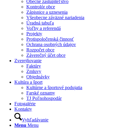
Obecné zastupiteľstvo
Kontrolór obce
Zápisnice a uznesenia
Všeobecne záväzné nariadenia
Úradná tabuľa
Voľby a referendá
Projekty
Protispoločenská činnosť
Ochrana osobných údajov
Rozpočet obce
Záverečný účet obce
Zverejňovanie
Faktúry
Zmluvy
Objednávky
Kultúra a šport
Kultúrne a športové podujatia
Farské oznamy
TJ Poľnohospodár
Fotogalérie
Kontakty
Vyhľadávanie
Menu
Menu