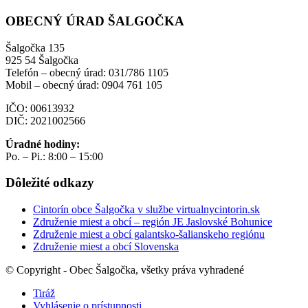
OBECNÝ ÚRAD ŠALGOČKA
Šalgočka 135
925 54 Šalgočka
Telefón – obecný úrad: 031/786 1105
Mobil – obecný úrad: 0904 761 105
IČO: 00613932
DIČ: 2021002566
Úradné hodiny:
Po. – Pi.: 8:00 – 15:00
Dôležité odkazy
Cintorín obce Šalgočka v službe virtualnycintorin.sk
Združenie miest a obcí – región JE Jaslovské Bohunice
Združenie miest a obcí galantsko-šalianskeho regiónu
Združenie miest a obcí Slovenska
© Copyright - Obec Šalgočka, všetky práva vyhradené
Tiráž
Vyhlásenie o prístupnosti