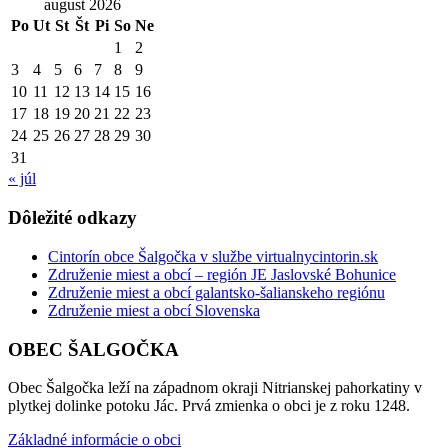
august 2026
Po
Ut
St
Št
Pi
So
Ne
1
2
3
4
5
6
7
8
9
10
11
12
13
14
15
16
17
18
19
20
21
22
23
24
25
26
27
28
29
30
31
« júl
Dôležité odkazy
Cintorín obce Šalgočka v službe virtualnycintorin.sk
Združenie miest a obcí – región JE Jaslovské Bohunice
Združenie miest a obcí galantsko-šalianskeho regiónu
Združenie miest a obcí Slovenska
OBEC ŠALGOČKA
Obec Šalgočka leží na západnom okraji Nitrianskej pahorkatiny v
plytkej dolinke potoku Jác. Prvá zmienka o obci je z roku 1248.
Základné informácie o obci