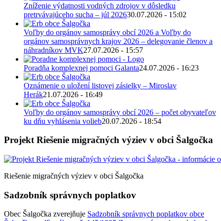
Zníženie výdatnosti vodných zdrojov v dôsledku
pretrvávajúceho sucha – júl 2026
30.07.2026 - 15:02
Voľby do orgánov samosprávy obcí 2026 a Voľby do
orgánov samosprávnych krajov 2026 – delegovanie členov a
náhradníkov MVK
27.07.2026 - 15:57
Poradňa komplexnej pomoci Galanta
24.07.2026 - 16:23
Oznámenie o uložení listovej zásielky – Miroslav
Herák
21.07.2026 - 16:49
Voľby do orgánov samosprávy obcí 2026 – počet obyvateľov
ku dňu vyhlásenia volieb
20.07.2026 - 18:54
Projekt Riešenie migračných výziev v obci Šalgočka
Riešenie migračných výziev v obci Šalgočka
Sadzobník správnych poplatkov
Obec Šalgočka zverejňuje
Sadzobník správnych poplatkov obce