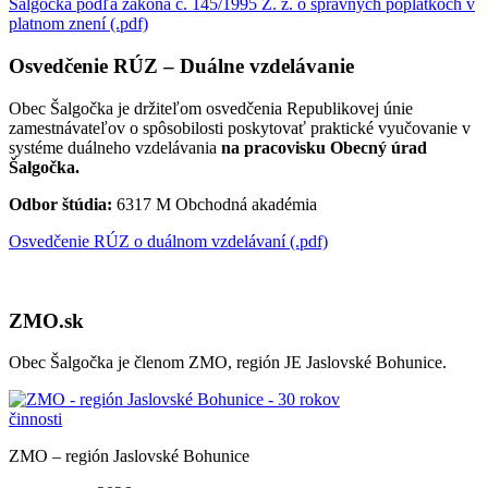
Šalgočka podľa zákona č. 145/1995 Z. z. o správnych poplatkoch v
platnom znení (.pdf)
Osvedčenie RÚZ – Duálne vzdelávanie
Obec Šalgočka je držiteľom osvedčenia Republikovej únie
zamestnávateľov o spôsobilosti poskytovať praktické vyučovanie v
systéme duálneho vzdelávania
na pracovisku Obecný úrad
Šalgočka.
Odbor štúdia:
6317 M Obchodná akadémia
Osvedčenie RÚZ o duálnom vzdelávaní (.pdf)
ZMO.sk
Obec Šalgočka je členom ZMO, región JE Jaslovské Bohunice.
ZMO – región Jaslovské Bohunice