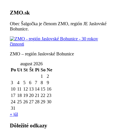
ZMO.sk
Obec Šalgočka je členom ZMO, región JE Jaslovské
Bohunice.
ZMO – región Jaslovské Bohunice
august 2026
Po
Ut
St
Št
Pi
So
Ne
1
2
3
4
5
6
7
8
9
10
11
12
13
14
15
16
17
18
19
20
21
22
23
24
25
26
27
28
29
30
31
« júl
Dôležité odkazy