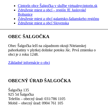
Cintorín obce Šalgočka v službe virtualnycintorin.sk
Združenie miest a obcí – región JE Jaslovské
Bohunice
Združenie miest a obcí galantsko-šalianskeho regiónu
Združenie miest a obcí Slovenska
OBEC ŠALGOČKA
Obec Šalgočka leží na západnom okraji Nitrianskej
pahorkatiny v plytkej dolinke potoku Jác. Prvá zmienka o
obci je z roku 1248.
Základné informácie o obci
OBECNÝ ÚRAD ŠALGOČKA
Šalgočka 135
925 54 Šalgočka
Telefón – obecný úrad: 031/786 1105
Mobil – obecný úrad: 0904 761 105