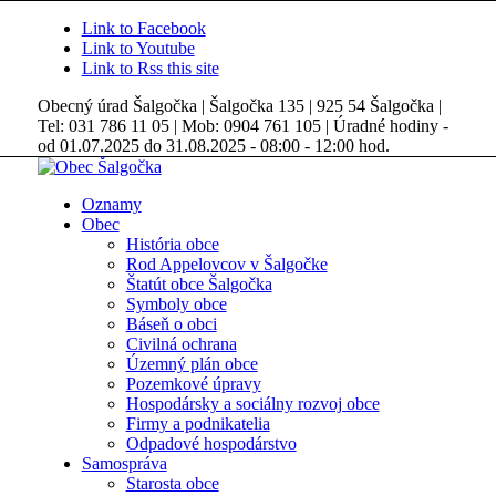
Link to Facebook
Link to Youtube
Link to Rss this site
Obecný úrad Šalgočka | Šalgočka 135 | 925 54 Šalgočka |
Tel: 031 786 11 05 | Mob: 0904 761 105 | Úradné hodiny -
od 01.07.2025 do 31.08.2025 - 08:00 - 12:00 hod.
Oznamy
Obec
História obce
Rod Appelovcov v Šalgočke
Štatút obce Šalgočka
Symboly obce
Báseň o obci
Civilná ochrana
Územný plán obce
Pozemkové úpravy
Hospodársky a sociálny rozvoj obce
Firmy a podnikatelia
Odpadové hospodárstvo
Samospráva
Starosta obce