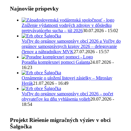
Najnovšie príspevky
Zníženie výdatnosti vodných zdrojov v dôsledku
pretrvávajúceho sucha – júl 2026
30.07.2026 - 15:02
Voľby do orgánov samosprávy obcí 2026 a Voľby do
orgánov samosprávnych krajov 2026 – delegovanie
členov a náhradníkov MVK
27.07.2026 - 15:57
Poradňa komplexnej pomoci Galanta
24.07.2026 -
16:23
Oznámenie o uložení listovej zásielky – Miroslav
Herák
21.07.2026 - 16:49
Voľby do orgánov samosprávy obcí 2026 – počet
obyvateľov ku dňu vyhlásenia volieb
20.07.2026 -
18:54
Projekt Riešenie migračných výziev v obci
Šalgočka