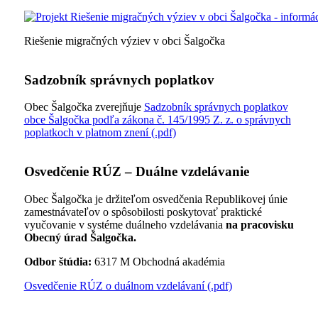
Riešenie migračných výziev v obci Šalgočka
Sadzobník správnych poplatkov
Obec Šalgočka zverejňuje
Sadzobník správnych poplatkov
obce Šalgočka podľa zákona č. 145/1995 Z. z. o správnych
poplatkoch v platnom znení (.pdf)
Osvedčenie RÚZ – Duálne vzdelávanie
Obec Šalgočka je držiteľom osvedčenia Republikovej únie
zamestnávateľov o spôsobilosti poskytovať praktické
vyučovanie v systéme duálneho vzdelávania
na pracovisku
Obecný úrad Šalgočka.
Odbor štúdia:
6317 M Obchodná akadémia
Osvedčenie RÚZ o duálnom vzdelávaní (.pdf)