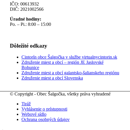
IČO: 00613932
DIČ: 2021002566
Úradné hodiny:
Po. – Pi.: 8:00 – 15:00
Dôležité odkazy
Cintorín obce Šalgočka v službe virtualnycintorin.sk
Združenie miest a obcí – región JE Jaslovské
Bohunice
Združenie miest a obcí galantsko-šalianskeho regiónu
Združenie miest a obcí Slovenska
© Copyright - Obec Šalgočka, všetky práva vyhradené
Tiráž
Vyhlásenie o prístupnosti
Webové sídlo
Ochrana osobných údajov