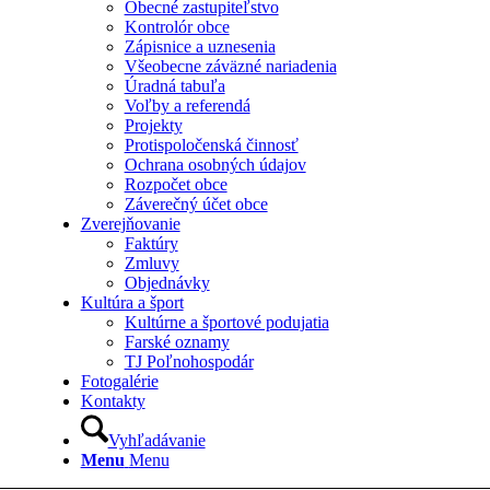
Obecné zastupiteľstvo
Kontrolór obce
Zápisnice a uznesenia
Všeobecne záväzné nariadenia
Úradná tabuľa
Voľby a referendá
Projekty
Protispoločenská činnosť
Ochrana osobných údajov
Rozpočet obce
Záverečný účet obce
Zverejňovanie
Faktúry
Zmluvy
Objednávky
Kultúra a šport
Kultúrne a športové podujatia
Farské oznamy
TJ Poľnohospodár
Fotogalérie
Kontakty
Vyhľadávanie
Menu
Menu