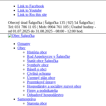
Link to Facebook
Link to Youtube
Link to Rss this site
Obecný úrad Šalgočka | Šalgočka 135 | 925 54 Šalgočka |
Tel: 031 786 11 05 | Mob: 0904 761 105 | Úradné hodiny -
od 01.07.2025 do 31.08.2025 - 08:00 - 12:00 hod.
Oznamy
Obec
História obce
Rod Appelovcov v Šalgočke
Štatút obce Šalgočka
Symboly obce
Báseň o obci
Civilná ochrana
Územný plán obce
Pozemkové úpravy
Hospodársky a sociálny rozvoj obce
Firmy a podnikatelia
Odpadové hospodárstvo
Samospráva
Starosta obce