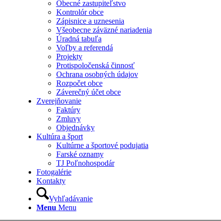
Obecné zastupiteľstvo
Kontrolór obce
Zápisnice a uznesenia
Všeobecne záväzné nariadenia
Úradná tabuľa
Voľby a referendá
Projekty
Protispoločenská činnosť
Ochrana osobných údajov
Rozpočet obce
Záverečný účet obce
Zverejňovanie
Faktúry
Zmluvy
Objednávky
Kultúra a šport
Kultúrne a športové podujatia
Farské oznamy
TJ Poľnohospodár
Fotogalérie
Kontakty
Vyhľadávanie
Menu
Menu