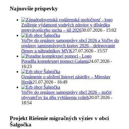
Najnovšie príspevky
Zníženie výdatnosti vodných zdrojov v dôsledku
pretrvávajúceho sucha – júl 2026
30.07.2026 - 15:02
Voľby do orgánov samosprávy obcí 2026 a Voľby do
orgánov samosprávnych krajov 2026 – delegovanie
členov a náhradníkov MVK
27.07.2026 - 15:57
Poradňa komplexnej pomoci Galanta
24.07.2026 -
16:23
Oznámenie o uložení listovej zásielky – Miroslav
Herák
21.07.2026 - 16:49
Voľby do orgánov samosprávy obcí 2026 – počet
obyvateľov ku dňu vyhlásenia volieb
20.07.2026 -
18:54
Projekt Riešenie migračných výziev v obci
Šalgočka