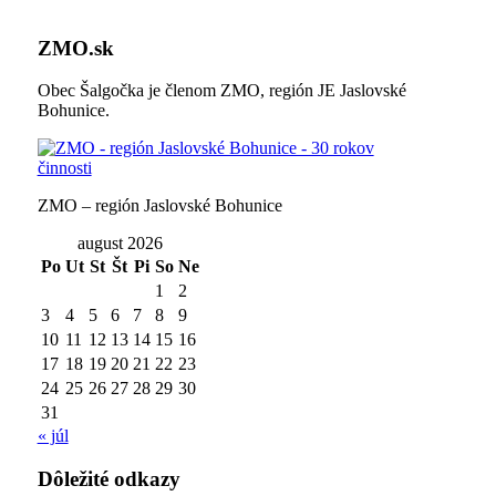
ZMO.sk
Obec Šalgočka je členom ZMO, región JE Jaslovské
Bohunice.
ZMO – región Jaslovské Bohunice
august 2026
Po
Ut
St
Št
Pi
So
Ne
1
2
3
4
5
6
7
8
9
10
11
12
13
14
15
16
17
18
19
20
21
22
23
24
25
26
27
28
29
30
31
« júl
Dôležité odkazy