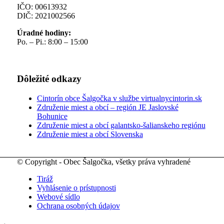
IČO: 00613932
DIČ: 2021002566
Úradné hodiny:
Po. – Pi.: 8:00 – 15:00
Dôležité odkazy
Cintorín obce Šalgočka v službe virtualnycintorin.sk
Združenie miest a obcí – región JE Jaslovské
Bohunice
Združenie miest a obcí galantsko-šalianskeho regiónu
Združenie miest a obcí Slovenska
© Copyright - Obec Šalgočka, všetky práva vyhradené
Tiráž
Vyhlásenie o prístupnosti
Webové sídlo
Ochrana osobných údajov