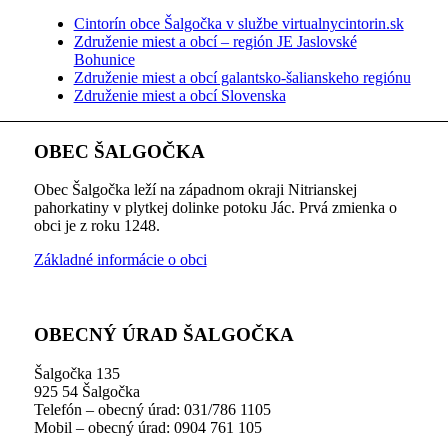
Cintorín obce Šalgočka v službe virtualnycintorin.sk
Združenie miest a obcí – región JE Jaslovské
Bohunice
Združenie miest a obcí galantsko-šalianskeho regiónu
Združenie miest a obcí Slovenska
OBEC ŠALGOČKA
Obec Šalgočka leží na západnom okraji Nitrianskej
pahorkatiny v plytkej dolinke potoku Jác. Prvá zmienka o
obci je z roku 1248.
Základné informácie o obci
OBECNÝ ÚRAD ŠALGOČKA
Šalgočka 135
925 54 Šalgočka
Telefón – obecný úrad: 031/786 1105
Mobil – obecný úrad: 0904 761 105