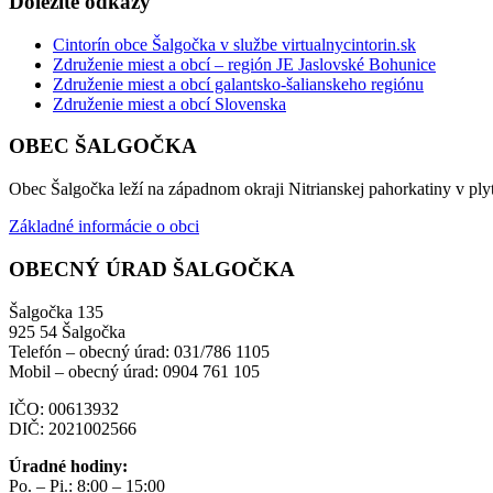
Dôležité odkazy
Cintorín obce Šalgočka v službe virtualnycintorin.sk
Združenie miest a obcí – región JE Jaslovské Bohunice
Združenie miest a obcí galantsko-šalianskeho regiónu
Združenie miest a obcí Slovenska
OBEC ŠALGOČKA
Obec Šalgočka leží na západnom okraji Nitrianskej pahorkatiny v plyt
Základné informácie o obci
OBECNÝ ÚRAD ŠALGOČKA
Šalgočka 135
925 54 Šalgočka
Telefón – obecný úrad: 031/786 1105
Mobil – obecný úrad: 0904 761 105
IČO: 00613932
DIČ: 2021002566
Úradné hodiny:
Po. – Pi.: 8:00 – 15:00