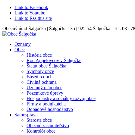
Link to Facebook
Link to Youtube
Link to Rss this site
Obecný úrad Šalgočka | Šalgočka 135 | 925 54 Šalgočka | Tel: 031 7
Oznamy
Obec
História obce
Rod Appelovcov v Šalgočke
Štatút obce Šalgočka
Symboly obce
Báseň o obci
Civilná ochrana
Územný plán obce
Pozemkové úpravy
Hospodársky a sociálny rozvoj obce
Firmy a podnikatelia
Odpadové hospodárstvo
Samospráva
Starosta obce
Obecné zastupiteľstvo
Kontrolór obce