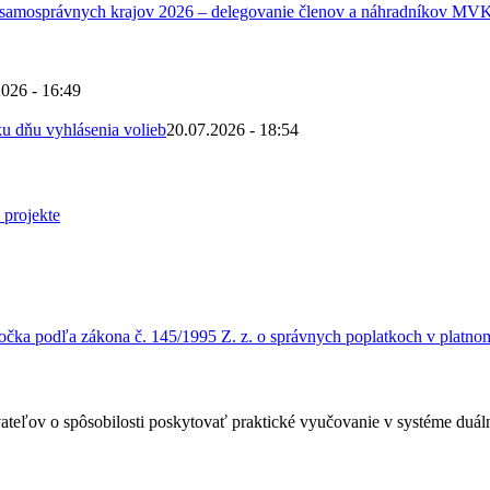
 samosprávnych krajov 2026 – delegovanie členov a náhradníkov MV
2026 - 16:49
u dňu vyhlásenia volieb
20.07.2026 - 18:54
čka podľa zákona č. 145/1995 Z. z. o správnych poplatkoch v platnom
ateľov o spôsobilosti poskytovať praktické vyučovanie v systéme duá