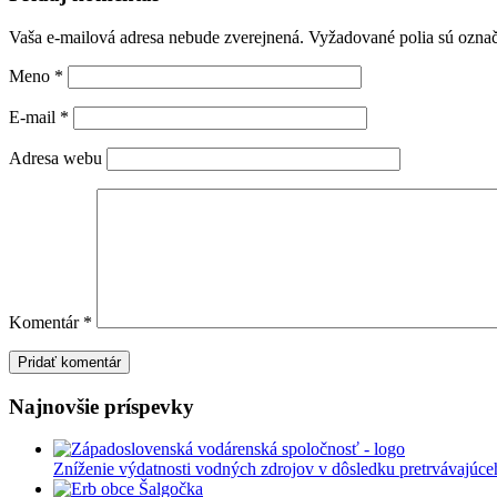
Vaša e-mailová adresa nebude zverejnená.
Vyžadované polia sú ozna
Meno
*
E-mail
*
Adresa webu
Komentár
*
Najnovšie príspevky
Zníženie výdatnosti vodných zdrojov v dôsledku pretrvávajúce