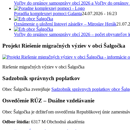
Voľby do orgánov samosprávy obcí 2026 a Voľby do orgánov
Poradňa komplexnej pomoci Galanta
24.07.2026 - 16:23
Oznámenie o uložení listovej zásielky – Miroslav Herák
21.07.
Voľby do orgánov samosprávy obcí 2026 – počet obyvateľov k
Projekt Riešenie migračných výziev v obci Šalgočka
Riešenie migračných výziev v obci Šalgočka
Sadzobník správnych poplatkov
Obec Šalgočka zverejňuje
Sadzobník správnych poplatkov obce Šalgo
Osvedčenie RÚZ – Duálne vzdelávanie
Obec Šalgočka je držiteľom osvedčenia Republikovej únie zamestnáv
Odbor štúdia:
6317 M Obchodná akadémia