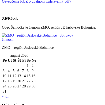
Osvedčenie RÚZ o duálnom vzdelávaní (.pdf)
ZMO.sk
Obec Šalgočka je členom ZMO, región JE Jaslovské Bohunice.
ZMO – región Jaslovské Bohunice
august 2026
Po
Ut
St
Št
Pi
So
Ne
1
2
3
4
5
6
7
8
9
10
11
12
13
14
15
16
17
18
19
20
21
22
23
24
25
26
27
28
29
30
31
« júl