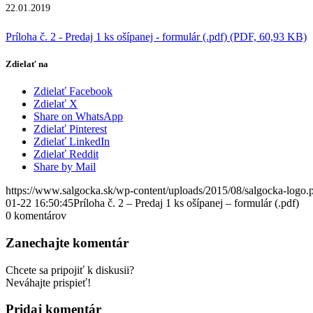
22.01.2019
Príloha č. 2 - Predaj 1 ks ošípanej - formulár (.pdf) (PDF, 60,93 KB)
Zdielať na
Zdielať Facebook
Zdielať X
Share on WhatsApp
Zdielať Pinterest
Zdielať LinkedIn
Zdielať Reddit
Share by Mail
https://www.salgocka.sk/wp-content/uploads/2015/08/salgocka-logo.
01-22 16:50:45
Príloha č. 2 – Predaj 1 ks ošípanej – formulár (.pdf)
0
komentárov
Zanechajte komentár
Chcete sa pripojiť k diskusii?
Neváhajte prispieť!
Pridaj komentár