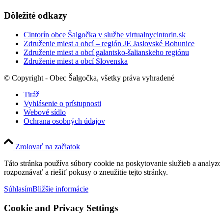
Dôležité odkazy
Cintorín obce Šalgočka v službe virtualnycintorin.sk
Združenie miest a obcí – región JE Jaslovské Bohunice
Združenie miest a obcí galantsko-šalianskeho regiónu
Združenie miest a obcí Slovenska
© Copyright - Obec Šalgočka, všetky práva vyhradené
Tiráž
Vyhlásenie o prístupnosti
Webové sídlo
Ochrana osobných údajov
Zrolovať na začiatok
Táto stránka používa súbory cookie na poskytovanie služieb a analyz
rozpoznávať a riešiť pokusy o zneužitie tejto stránky.
Súhlasím
Bližšie informácie
Cookie and Privacy Settings