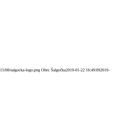
015/08/salgocka-logo.png
Obec Šalgočka
2019-01-22 16:49:09
2019-