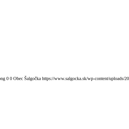
png
0
0
Obec Šalgočka
https://www.salgocka.sk/wp-content/uploads/2