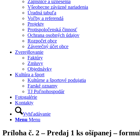
Zápisnice a uznesenia
Všeobecne záväzné nariadenia
Úradná tabuľa
Voľby a referendá
Projekty
Protispoločenská činnosť
Ochrana osobných údajov
Rozpočet obce
Záverečný účet obce
Zverejňovanie
Faktúry
Zmluvy
Objednávky
Kultúra a šport
Kultúrne a športové podujatia
Farské oznamy
TJ Poľnohospodár
Fotogalérie
Kontakty
Vyhľadávanie
Menu
Menu
Príloha č. 2 – Predaj 1 ks ošípanej – formul