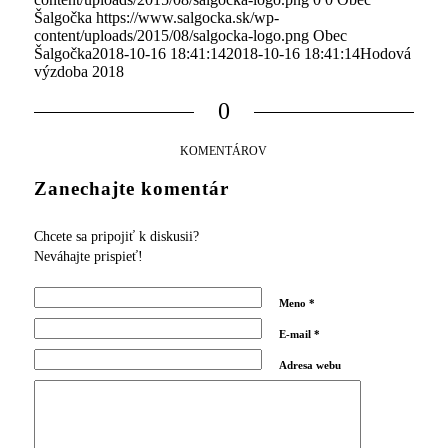
Šalgočka
https://www.salgocka.sk/wp-
content/uploads/2015/08/salgocka-logo.png
Obec
Šalgočka
2018-10-16 18:41:14
2018-10-16 18:41:14
Hodová
výzdoba 2018
0
KOMENTÁROV
Zanechajte komentár
Chcete sa pripojiť k diskusii?
Neváhajte prispieť!
Meno
*
E-mail
*
Adresa webu