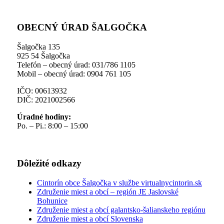
OBECNÝ ÚRAD ŠALGOČKA
Šalgočka 135
925 54 Šalgočka
Telefón – obecný úrad: 031/786 1105
Mobil – obecný úrad: 0904 761 105
IČO: 00613932
DIČ: 2021002566
Úradné hodiny:
Po. – Pi.: 8:00 – 15:00
Dôležité odkazy
Cintorín obce Šalgočka v službe virtualnycintorin.sk
Združenie miest a obcí – región JE Jaslovské
Bohunice
Združenie miest a obcí galantsko-šalianskeho regiónu
Združenie miest a obcí Slovenska