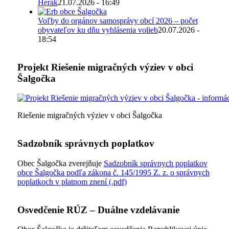
Herák
21.07.2026 - 16:49
Voľby do orgánov samosprávy obcí 2026 – počet
obyvateľov ku dňu vyhlásenia volieb
20.07.2026 -
18:54
Projekt Riešenie migračných výziev v obci
Šalgočka
Riešenie migračných výziev v obci Šalgočka
Sadzobník správnych poplatkov
Obec Šalgočka zverejňuje
Sadzobník správnych poplatkov
obce Šalgočka podľa zákona č. 145/1995 Z. z. o správnych
poplatkoch v platnom znení (.pdf)
Osvedčenie RÚZ – Duálne vzdelávanie