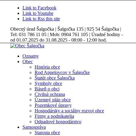
Link to Facebook
Link to Youtube
Link to Rss this site
Obecný úrad Šalgočka | Šalgočka 135 | 925 54 Šalgočka |
Tel: 031 786 11 05 | Mob: 0904 761 105 | Úradné hodiny -
od 01.07.2025 do 31.08.2025 - 08:00 - 12:00 hod.
Oznamy
Obec
História obce
Rod Appelovcov v Šalgočke
Štatút obce Šalgočka
Symboly obce
Báseň o obci
Civilná ochrana
Územný plán obce
Pozemkové úpravy
Hospodársky a sociálny rozvoj obce
Firmy a podnikatelia
Odpadové hospodárstvo
Samospráva
Starosta obce