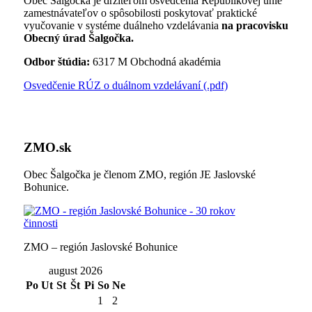
Obec Šalgočka je držiteľom osvedčenia Republikovej únie
zamestnávateľov o spôsobilosti poskytovať praktické
vyučovanie v systéme duálneho vzdelávania
na pracovisku
Obecný úrad Šalgočka.
Odbor štúdia:
6317 M Obchodná akadémia
Osvedčenie RÚZ o duálnom vzdelávaní (.pdf)
ZMO.sk
Obec Šalgočka je členom ZMO, región JE Jaslovské
Bohunice.
ZMO – región Jaslovské Bohunice
august 2026
Po
Ut
St
Št
Pi
So
Ne
1
2