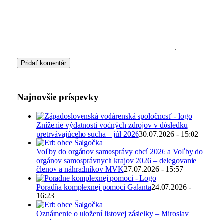
Najnovšie príspevky
Zníženie výdatnosti vodných zdrojov v dôsledku
pretrvávajúceho sucha – júl 2026
30.07.2026 - 15:02
Voľby do orgánov samosprávy obcí 2026 a Voľby do
orgánov samosprávnych krajov 2026 – delegovanie
členov a náhradníkov MVK
27.07.2026 - 15:57
Poradňa komplexnej pomoci Galanta
24.07.2026 -
16:23
Oznámenie o uložení listovej zásielky – Miroslav