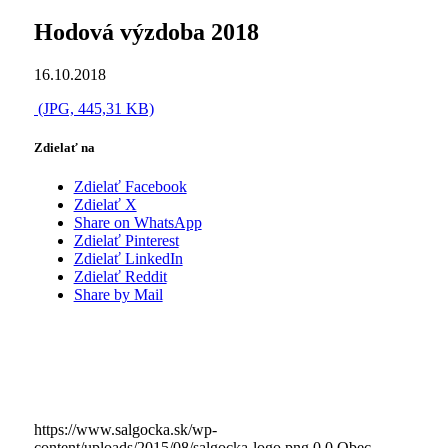
Hodová výzdoba 2018
16.10.2018
(JPG, 445,31 KB)
Zdielať na
Zdielať Facebook
Zdielať X
Share on WhatsApp
Zdielať Pinterest
Zdielať LinkedIn
Zdielať Reddit
Share by Mail
https://www.salgocka.sk/wp-
content/uploads/2015/08/salgocka-logo.png
0
0
Obec