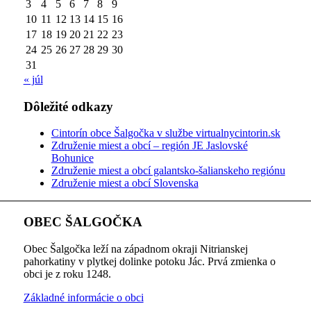
3
4
5
6
7
8
9
10
11
12
13
14
15
16
17
18
19
20
21
22
23
24
25
26
27
28
29
30
31
« júl
Dôležité odkazy
Cintorín obce Šalgočka v službe virtualnycintorin.sk
Združenie miest a obcí – región JE Jaslovské
Bohunice
Združenie miest a obcí galantsko-šalianskeho regiónu
Združenie miest a obcí Slovenska
OBEC ŠALGOČKA
Obec Šalgočka leží na západnom okraji Nitrianskej
pahorkatiny v plytkej dolinke potoku Jác. Prvá zmienka o
obci je z roku 1248.
Základné informácie o obci