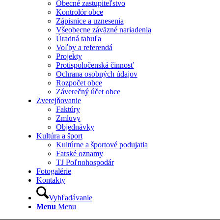
Obecné zastupiteľstvo
Kontrolór obce
Zápisnice a uznesenia
Všeobecne záväzné nariadenia
Úradná tabuľa
Voľby a referendá
Projekty
Protispoločenská činnosť
Ochrana osobných údajov
Rozpočet obce
Záverečný účet obce
Zverejňovanie
Faktúry
Zmluvy
Objednávky
Kultúra a šport
Kultúrne a športové podujatia
Farské oznamy
TJ Poľnohospodár
Fotogalérie
Kontakty
Vyhľadávanie
Menu
Menu