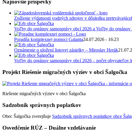
Najnovšie príspevky
Zníženie výdatnosti vodných zdrojov v dôsledku pretrvávajúce
Voľby do orgánov samosprávy obcí 2026 a Voľby do orgánov
Poradňa komplexnej pomoci Galanta
24.07.2026 - 16:23
Oznámenie o uložení listovej zásielky – Miroslav Herák
21.07.
Voľby do orgánov samosprávy obcí 2026 – počet obyvateľov k
Projekt Riešenie migračných výziev v obci Šalgočka
Riešenie migračných výziev v obci Šalgočka
Sadzobník správnych poplatkov
Obec Šalgočka zverejňuje
Sadzobník správnych poplatkov obce Šalgo
Osvedčenie RÚZ – Duálne vzdelávanie