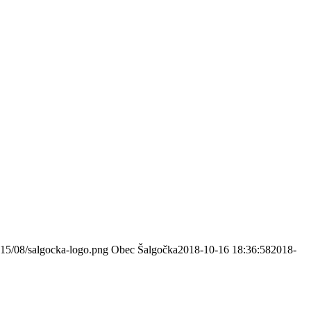
015/08/salgocka-logo.png
Obec Šalgočka
2018-10-16 18:36:58
2018-