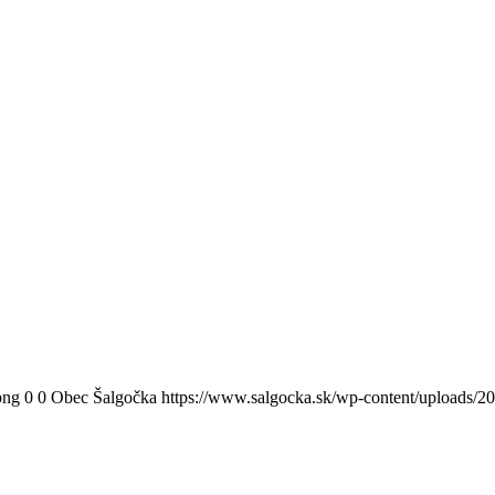
png
0
0
Obec Šalgočka
https://www.salgocka.sk/wp-content/uploads/2