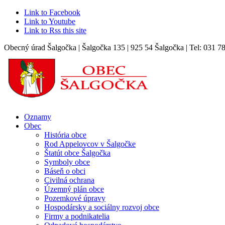
Link to Facebook
Link to Youtube
Link to Rss this site
Obecný úrad Šalgočka | Šalgočka 135 | 925 54 Šalgočka | Tel: 031 7
Oznamy
Obec
História obce
Rod Appelovcov v Šalgočke
Štatút obce Šalgočka
Symboly obce
Báseň o obci
Civilná ochrana
Územný plán obce
Pozemkové úpravy
Hospodársky a sociálny rozvoj obce
Firmy a podnikatelia