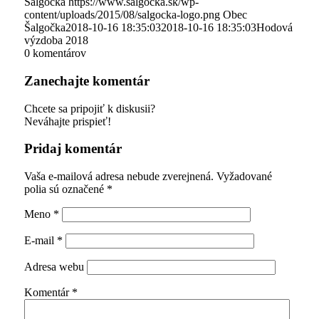
Šalgočka
https://www.salgocka.sk/wp-
content/uploads/2015/08/salgocka-logo.png
Obec
Šalgočka
2018-10-16 18:35:03
2018-10-16 18:35:03
Hodová
výzdoba 2018
0
komentárov
Zanechajte komentár
Chcete sa pripojiť k diskusii?
Neváhajte prispieť!
Pridaj komentár
Vaša e-mailová adresa nebude zverejnená.
Vyžadované
polia sú označené
*
Meno
*
E-mail
*
Adresa webu
Komentár
*