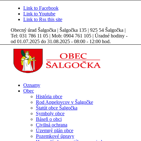
Link to Facebook
Link to Youtube
Link to Rss this site
Obecný úrad Šalgočka | Šalgočka 135 | 925 54 Šalgočka |
Tel: 031 786 11 05 | Mob: 0904 761 105 | Úradné hodiny -
od 01.07.2025 do 31.08.2025 - 08:00 - 12:00 hod.
Oznamy
Obec
História obce
Rod Appelovcov v Šalgočke
Štatút obce Šalgočka
Symboly obce
Báseň o obci
Civilná ochrana
Územný plán obce
Pozemkové úpravy