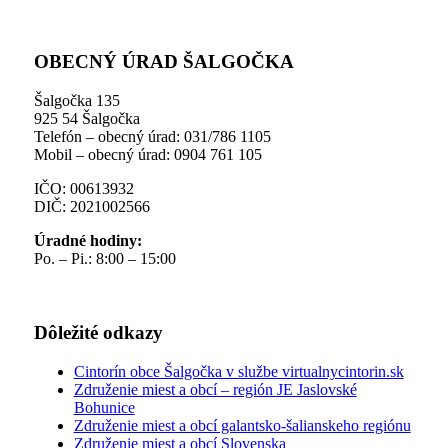
OBECNÝ ÚRAD ŠALGOČKA
Šalgočka 135
925 54 Šalgočka
Telefón – obecný úrad: 031/786 1105
Mobil – obecný úrad: 0904 761 105
IČO: 00613932
DIČ: 2021002566
Úradné hodiny:
Po. – Pi.: 8:00 – 15:00
Dôležité odkazy
Cintorín obce Šalgočka v službe virtualnycintorin.sk
Združenie miest a obcí – región JE Jaslovské
Bohunice
Združenie miest a obcí galantsko-šalianskeho regiónu
Združenie miest a obcí Slovenska