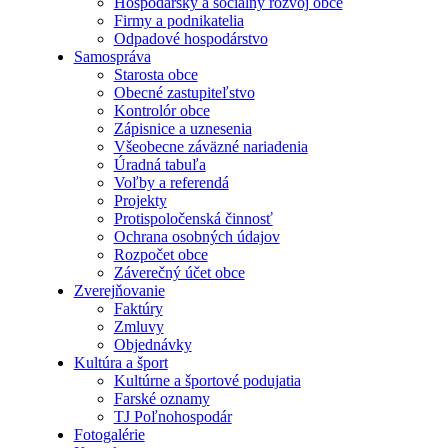
Hospodársky a sociálny rozvoj obce
Firmy a podnikatelia
Odpadové hospodárstvo
Samospráva
Starosta obce
Obecné zastupiteľstvo
Kontrolór obce
Zápisnice a uznesenia
Všeobecne záväzné nariadenia
Úradná tabuľa
Voľby a referendá
Projekty
Protispoločenská činnosť
Ochrana osobných údajov
Rozpočet obce
Záverečný účet obce
Zverejňovanie
Faktúry
Zmluvy
Objednávky
Kultúra a šport
Kultúrne a športové podujatia
Farské oznamy
TJ Poľnohospodár
Fotogalérie