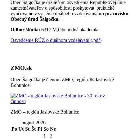
Obec Šalgočka je držiteľom osvedčenia Republikovej únie
zamestnávateľov o spôsobilosti poskytovať praktické
vyučovanie v systéme duálneho vzdelávania
na pracovisku
Obecný úrad Šalgočka.
Odbor štúdia:
6317 M Obchodná akadémia
Osvedčenie RÚZ o duálnom vzdelávaní (.pdf)
ZMO.sk
Obec Šalgočka je členom ZMO, región JE Jaslovské
Bohunice.
ZMO – región Jaslovské Bohunice
august 2026
Po
Ut
St
Št
Pi
So
Ne
1
2