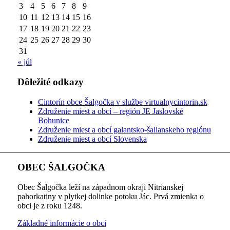
3
4
5
6
7
8
9
10
11
12
13
14
15
16
17
18
19
20
21
22
23
24
25
26
27
28
29
30
31
« júl
Dôležité odkazy
Cintorín obce Šalgočka v službe virtualnycintorin.sk
Združenie miest a obcí – región JE Jaslovské
Bohunice
Združenie miest a obcí galantsko-šalianskeho regiónu
Združenie miest a obcí Slovenska
OBEC ŠALGOČKA
Obec Šalgočka leží na západnom okraji Nitrianskej
pahorkatiny v plytkej dolinke potoku Jác. Prvá zmienka o
obci je z roku 1248.
Základné informácie o obci