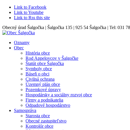
Link to Facebook
Link to Youtube
Link to Rss this site
Obecný úrad Šalgočka | Šalgočka 135 | 925 54 Šalgočka | Tel: 031 7
Oznamy
Obec
História obce
Rod Appelovcov v Šalgočke
Štatút obce Šalgočka
Symboly obce
Báseň o obci
Civilná ochrana
Územný plán obce
Pozemkové úpravy
Hospodársky a sociálny rozvoj obce
Firmy a podnikatelia
Odpadové hospodárstvo
Samospráva
Starosta obce
Obecné zastupiteľstvo
Kontrolór obce