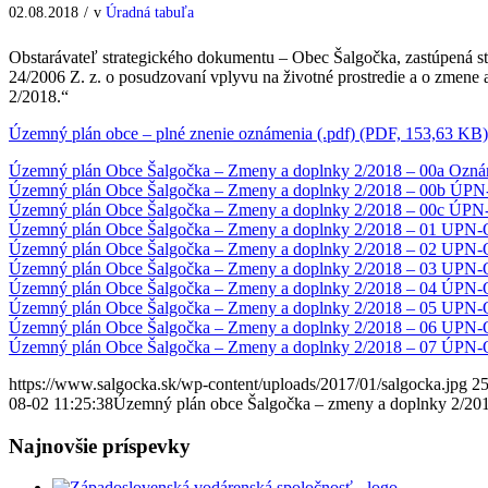
02.08.2018
/
v
Úradná tabuľa
Obstarávateľ strategického dokumentu – Obec Šalgočka, zastúpená st
24/2006 Z. z. o posudzovaní vplyvu na životné prostredie a o zme
2/2018.“
Územný plán obce – plné znenie oznámenia (.pdf) (PDF, 153,63 KB)
Územný plán Obce Šalgočka – Zmeny a doplnky 2/2018 – 00a Oznám
Územný plán Obce Šalgočka – Zmeny a doplnky 2/2018 – 00b ÚPN-O
Územný plán Obce Šalgočka – Zmeny a doplnky 2/2018 – 00c ÚPN-O
Územný plán Obce Šalgočka – Zmeny a doplnky 2/2018 – 01 UPN-O 
Územný plán Obce Šalgočka – Zmeny a doplnky 2/2018 – 02 UPN-O
Územný plán Obce Šalgočka – Zmeny a doplnky 2/2018 – 03 UPN-O 
Územný plán Obce Šalgočka – Zmeny a doplnky 2/2018 – 04 ÚPN-O 
Územný plán Obce Šalgočka – Zmeny a doplnky 2/2018 – 05 UPN-O Š
Územný plán Obce Šalgočka – Zmeny a doplnky 2/2018 – 06 UPN-O Š
Územný plán Obce Šalgočka – Zmeny a doplnky 2/2018 – 07 ÚPN-O Š
https://www.salgocka.sk/wp-content/uploads/2017/01/salgocka.jpg
2
08-02 11:25:38
Územný plán obce Šalgočka – zmeny a doplnky 2/20
Najnovšie príspevky