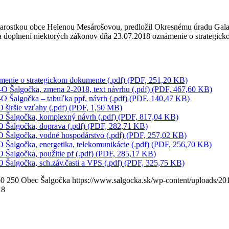
arostkou obce Helenou Mesárošovou, predložil Okresnému úradu Galanta,
ne a doplnení niektorých zákonov dňa 23.07.2018 oznámenie o strateg
enie o strategickom dokumente (.pdf) (PDF, 251,20 KB)
 Šalgočka, zmena 2-2018, text návrhu (.pdf) (PDF, 467,60 KB)
 Šalgočka – tabuľka ppf, návrh (.pdf) (PDF, 140,47 KB)
širšie vzťahy (.pdf) (PDF, 1,50 MB)
 Šalgočka, komplexný návrh (.pdf) (PDF, 817,04 KB)
Šalgočka, doprava (.pdf) (PDF, 282,71 KB)
Šalgočka, vodné hospodárstvo (.pdf) (PDF, 257,02 KB)
algočka, energetika, telekomunikácie (.pdf) (PDF, 256,70 KB)
algočka, použitie pf (.pdf) (PDF, 285,17 KB)
algočka, sch.záv.časti a VPS (.pdf) (PDF, 325,75 KB)
50
250
Obec Šalgočka
https://www.salgocka.sk/wp-content/uploads/20
18