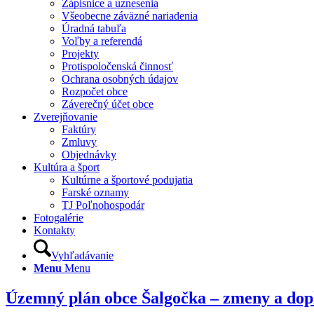
Zápisnice a uznesenia
Všeobecne záväzné nariadenia
Úradná tabuľa
Voľby a referendá
Projekty
Protispoločenská činnosť
Ochrana osobných údajov
Rozpočet obce
Záverečný účet obce
Zverejňovanie
Faktúry
Zmluvy
Objednávky
Kultúra a šport
Kultúrne a športové podujatia
Farské oznamy
TJ Poľnohospodár
Fotogalérie
Kontakty
Vyhľadávanie
Menu
Menu
Územný plán obce Šalgočka – zmeny a dop