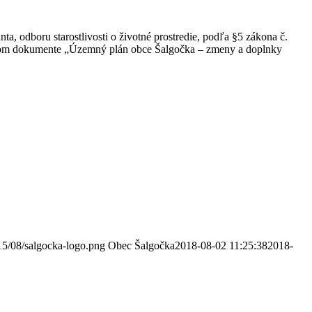
 odboru starostlivosti o životné prostredie, podľa §5 zákona č.
ickom dokumente „Územný plán obce Šalgočka – zmeny a doplnky
15/08/salgocka-logo.png
Obec Šalgočka
2018-08-02 11:25:38
2018-