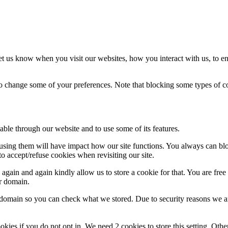
t us know when you visit our websites, how you interact with us, to en
lso change some of your preferences. Note that blocking some types of 
able through our website and to use some of its features.
refusing them will have impact how our site functions. You always can b
o accept/refuse cookies when revisiting our site.
gain and again kindly allow us to store a cookie for that. You are free t
ur domain.
r domain so you can check what we stored. Due to security reasons we 
okies if you do not opt in. We need 2 cookies to store this setting. 