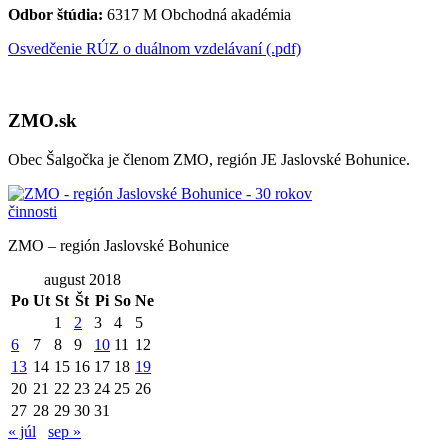
Odbor štúdia:
6317 M Obchodná akadémia
Osvedčenie RÚZ o duálnom vzdelávaní (.pdf)
ZMO.sk
Obec Šalgočka je členom ZMO, región JE Jaslovské Bohunice.
ZMO – región Jaslovské Bohunice
august 2018
Po
Ut
St
Št
Pi
So
Ne
1
2
3
4
5
6
7
8
9
10
11
12
13
14
15
16
17
18
19
20
21
22
23
24
25
26
27
28
29
30
31
« júl
sep »