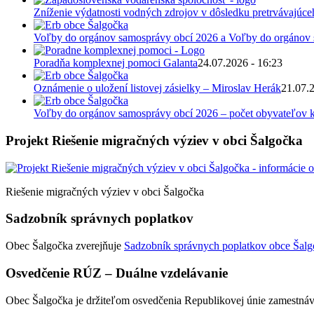
Zníženie výdatnosti vodných zdrojov v dôsledku pretrvávajúce
Voľby do orgánov samosprávy obcí 2026 a Voľby do orgánov
Poradňa komplexnej pomoci Galanta
24.07.2026 - 16:23
Oznámenie o uložení listovej zásielky – Miroslav Herák
21.07.
Voľby do orgánov samosprávy obcí 2026 – počet obyvateľov k
Projekt Riešenie migračných výziev v obci Šalgočka
Riešenie migračných výziev v obci Šalgočka
Sadzobník správnych poplatkov
Obec Šalgočka zverejňuje
Sadzobník správnych poplatkov obce Šalgo
Osvedčenie RÚZ – Duálne vzdelávanie
Obec Šalgočka je držiteľom osvedčenia Republikovej únie zamestnáv