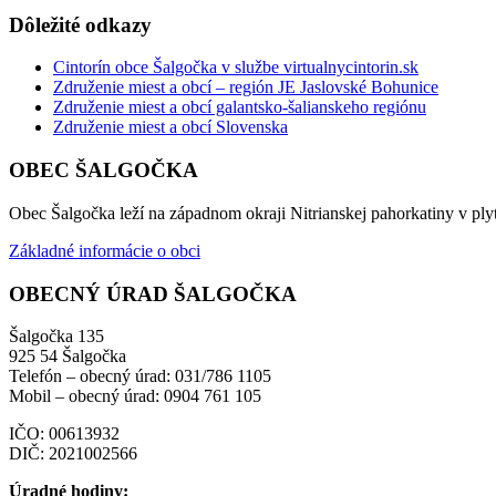
Dôležité odkazy
Cintorín obce Šalgočka v službe virtualnycintorin.sk
Združenie miest a obcí – región JE Jaslovské Bohunice
Združenie miest a obcí galantsko-šalianskeho regiónu
Združenie miest a obcí Slovenska
OBEC ŠALGOČKA
Obec Šalgočka leží na západnom okraji Nitrianskej pahorkatiny v plyt
Základné informácie o obci
OBECNÝ ÚRAD ŠALGOČKA
Šalgočka 135
925 54 Šalgočka
Telefón – obecný úrad: 031/786 1105
Mobil – obecný úrad: 0904 761 105
IČO: 00613932
DIČ: 2021002566
Úradné hodiny: