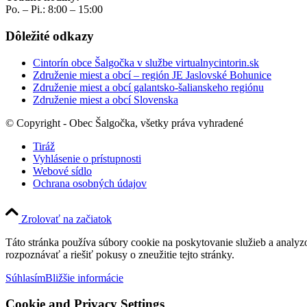
Po. – Pi.: 8:00 – 15:00
Dôležité odkazy
Cintorín obce Šalgočka v službe virtualnycintorin.sk
Združenie miest a obcí – región JE Jaslovské Bohunice
Združenie miest a obcí galantsko-šalianskeho regiónu
Združenie miest a obcí Slovenska
© Copyright - Obec Šalgočka, všetky práva vyhradené
Tiráž
Vyhlásenie o prístupnosti
Webové sídlo
Ochrana osobných údajov
Zrolovať na začiatok
Táto stránka používa súbory cookie na poskytovanie služieb a analyz
rozpoznávať a riešiť pokusy o zneužitie tejto stránky.
Súhlasím
Bližšie informácie
Cookie and Privacy Settings