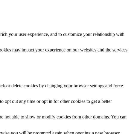
rich your user experience, and to customize your relationship with
cookies may impact your experience on our websites and the services
lock or delete cookies by changing your browser settings and force
o opt out any time or opt in for other cookies to get a better
are not able to show or modify cookies from other domains. You can
Otherwise you will be prompted again when opening a new browser