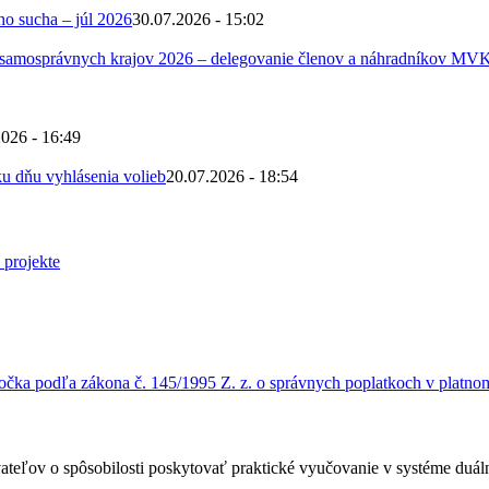
ho sucha – júl 2026
30.07.2026 - 15:02
 samosprávnych krajov 2026 – delegovanie členov a náhradníkov MV
2026 - 16:49
u dňu vyhlásenia volieb
20.07.2026 - 18:54
čka podľa zákona č. 145/1995 Z. z. o správnych poplatkoch v platnom
ateľov o spôsobilosti poskytovať praktické vyučovanie v systéme duá