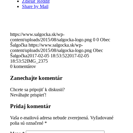
Zdielať Reddit
Share by Mail
https://www.salgocka.sk/wp-
content/uploads/2015/08/salgocka-logo.png
0
0
Obec
Šalgočka
https://www.salgocka.sk/wp-
content/uploads/2015/08/salgocka-logo.png
Obec
Šalgočka
2017-02-05 18:53:52
2017-02-05
18:53:52
IMG_2375
0
komentárov
Zanechajte komentár
Chcete sa pripojiť k diskusii?
Neváhajte prispieť!
Pridaj komentár
Vaša e-mailová adresa nebude zverejnená.
Vyžadované
polia sú označené
*