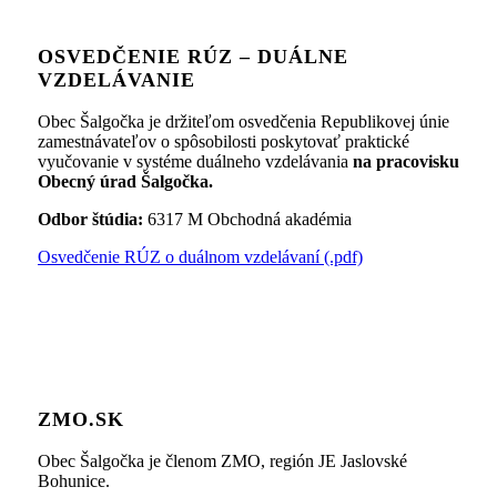
OSVEDČENIE RÚZ – DUÁLNE
VZDELÁVANIE
Obec Šalgočka je držiteľom osvedčenia Republikovej únie
zamestnávateľov o spôsobilosti poskytovať praktické
vyučovanie v systéme duálneho vzdelávania
na pracovisku
Obecný úrad Šalgočka.
Odbor štúdia:
6317 M Obchodná akadémia
Osvedčenie RÚZ o duálnom vzdelávaní (.pdf)
ZMO.SK
Obec Šalgočka je členom ZMO, región JE Jaslovské
Bohunice.