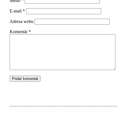
Meno
*
E-mail
*
Adresa webu
Komentár
*