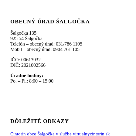
OBECNÝ ÚRAD ŠALGOČKA
Šalgočka 135
925 54 Šalgočka
Telefón – obecný úrad: 031/786 1105
Mobil – obecný úrad: 0904 761 105
IČO: 00613932
DIČ: 2021002566
Úradné hodiny:
Po. – Pi.: 8:00 – 15:00
DÔLEŽITÉ ODKAZY
Cintorín obce Šalgočka v službe virtualnycintorin.sk