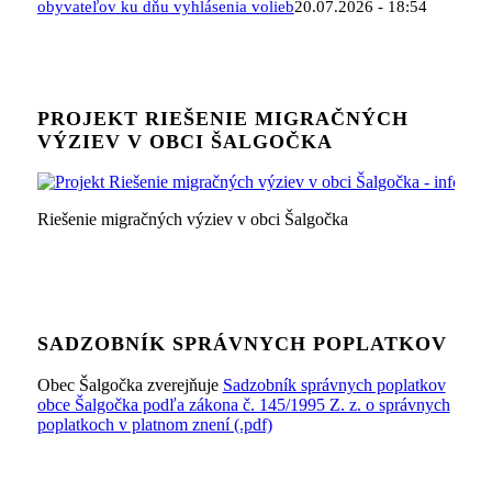
obyvateľov ku dňu vyhlásenia volieb
20.07.2026 - 18:54
PROJEKT RIEŠENIE MIGRAČNÝCH
VÝZIEV V OBCI ŠALGOČKA
Riešenie migračných výziev v obci Šalgočka
SADZOBNÍK SPRÁVNYCH POPLATKOV
Obec Šalgočka zverejňuje
Sadzobník správnych poplatkov
obce Šalgočka podľa zákona č. 145/1995 Z. z. o správnych
poplatkoch v platnom znení (.pdf)