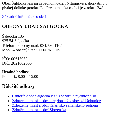
Obec Šalgočka leží na západnom okraji Nitrianskej pahorkatiny v
plytkej dolinke potoku Jác. Prvá zmienka o obci je z roku 1248.
Základné informácie o obci
OBECNÝ ÚRAD ŠALGOČKA
Šalgočka 135
925 54 Šalgočka
Telefón – obecný úrad: 031/786 1105
Mobil – obecný úrad: 0904 761 105
IČO: 00613932
DIČ: 2021002566
Úradné hodiny:
Po. – Pi.: 8:00 – 15:00
Dôležité odkazy
Cintorín obce Šalgočka v službe virtualnycintorin.sk
Združenie miest a obcí – región JE Jaslovské Bohunice
Združenie miest a obcí galantsko-šalianskeho regiónu
Združenie miest a obcí Slovenska