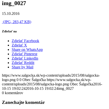
img_0027
15.10.2016
(JPG, 283,47 KB)
Zdielať na
Zdielať Facebook
Zdielať X
Share on WhatsApp
Zdielať Pinterest
Zdielať LinkedIn
Zdielať Reddit
Share by Mail
https://www.salgocka.sk/wp-content/uploads/2015/08/salgocka-
logo.png
0
0
Obec Šalgočka
https://www.salgocka.sk/wp-
content/uploads/2015/08/salgocka-logo.png
Obec Šalgočka
2016-
10-15 19:02:24
2016-10-15 19:02:24
img_0027
0
komentárov
Zanechajte komentár