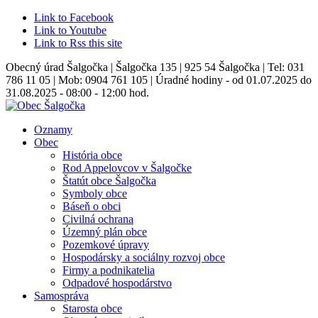
Link to Facebook
Link to Youtube
Link to Rss this site
Obecný úrad Šalgočka | Šalgočka 135 | 925 54 Šalgočka | Tel: 031
786 11 05 | Mob: 0904 761 105 | Úradné hodiny - od 01.07.2025 do
31.08.2025 - 08:00 - 12:00 hod.
Oznamy
Obec
História obce
Rod Appelovcov v Šalgočke
Štatút obce Šalgočka
Symboly obce
Báseň o obci
Civilná ochrana
Územný plán obce
Pozemkové úpravy
Hospodársky a sociálny rozvoj obce
Firmy a podnikatelia
Odpadové hospodárstvo
Samospráva
Starosta obce