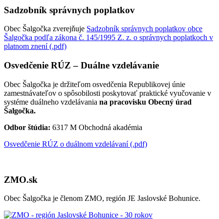
Sadzobník správnych poplatkov
Obec Šalgočka zverejňuje
Sadzobník správnych poplatkov obce
Šalgočka podľa zákona č. 145/1995 Z. z. o správnych poplatkoch v
platnom znení (.pdf)
Osvedčenie RÚZ – Duálne vzdelávanie
Obec Šalgočka je držiteľom osvedčenia Republikovej únie
zamestnávateľov o spôsobilosti poskytovať praktické vyučovanie v
systéme duálneho vzdelávania
na pracovisku Obecný úrad
Šalgočka.
Odbor štúdia:
6317 M Obchodná akadémia
Osvedčenie RÚZ o duálnom vzdelávaní (.pdf)
ZMO.sk
Obec Šalgočka je členom ZMO, región JE Jaslovské Bohunice.