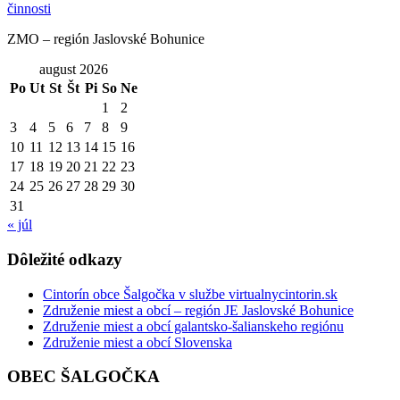
ZMO – región Jaslovské Bohunice
august 2026
Po
Ut
St
Št
Pi
So
Ne
1
2
3
4
5
6
7
8
9
10
11
12
13
14
15
16
17
18
19
20
21
22
23
24
25
26
27
28
29
30
31
« júl
Dôležité odkazy
Cintorín obce Šalgočka v službe virtualnycintorin.sk
Združenie miest a obcí – región JE Jaslovské Bohunice
Združenie miest a obcí galantsko-šalianskeho regiónu
Združenie miest a obcí Slovenska
OBEC ŠALGOČKA