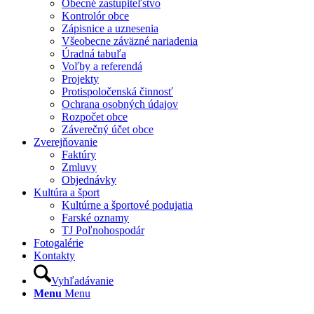
Obecné zastupiteľstvo
Kontrolór obce
Zápisnice a uznesenia
Všeobecne záväzné nariadenia
Úradná tabuľa
Voľby a referendá
Projekty
Protispoločenská činnosť
Ochrana osobných údajov
Rozpočet obce
Záverečný účet obce
Zverejňovanie
Faktúry
Zmluvy
Objednávky
Kultúra a šport
Kultúrne a športové podujatia
Farské oznamy
TJ Poľnohospodár
Fotogalérie
Kontakty
Vyhľadávanie
Menu
Menu