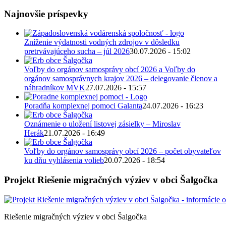
Najnovšie príspevky
Zníženie výdatnosti vodných zdrojov v dôsledku
pretrvávajúceho sucha – júl 2026
30.07.2026 - 15:02
Voľby do orgánov samosprávy obcí 2026 a Voľby do
orgánov samosprávnych krajov 2026 – delegovanie členov a
náhradníkov MVK
27.07.2026 - 15:57
Poradňa komplexnej pomoci Galanta
24.07.2026 - 16:23
Oznámenie o uložení listovej zásielky – Miroslav
Herák
21.07.2026 - 16:49
Voľby do orgánov samosprávy obcí 2026 – počet obyvateľov
ku dňu vyhlásenia volieb
20.07.2026 - 18:54
Projekt Riešenie migračných výziev v obci Šalgočka
Riešenie migračných výziev v obci Šalgočka