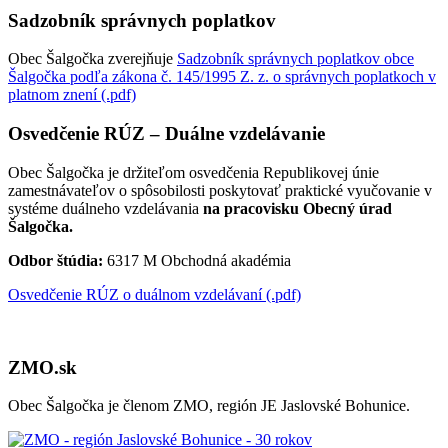
Sadzobník správnych poplatkov
Obec Šalgočka zverejňuje
Sadzobník správnych poplatkov obce
Šalgočka podľa zákona č. 145/1995 Z. z. o správnych poplatkoch v
platnom znení (.pdf)
Osvedčenie RÚZ – Duálne vzdelávanie
Obec Šalgočka je držiteľom osvedčenia Republikovej únie
zamestnávateľov o spôsobilosti poskytovať praktické vyučovanie v
systéme duálneho vzdelávania
na pracovisku Obecný úrad
Šalgočka.
Odbor štúdia:
6317 M Obchodná akadémia
Osvedčenie RÚZ o duálnom vzdelávaní (.pdf)
ZMO.sk
Obec Šalgočka je členom ZMO, región JE Jaslovské Bohunice.