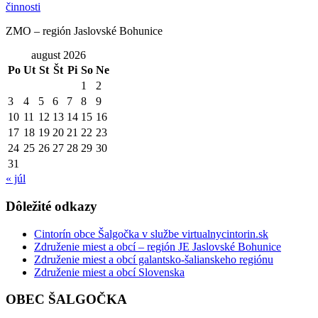
ZMO – región Jaslovské Bohunice
august 2026
Po
Ut
St
Št
Pi
So
Ne
1
2
3
4
5
6
7
8
9
10
11
12
13
14
15
16
17
18
19
20
21
22
23
24
25
26
27
28
29
30
31
« júl
Dôležité odkazy
Cintorín obce Šalgočka v službe virtualnycintorin.sk
Združenie miest a obcí – región JE Jaslovské Bohunice
Združenie miest a obcí galantsko-šalianskeho regiónu
Združenie miest a obcí Slovenska
OBEC ŠALGOČKA