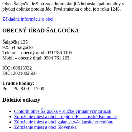
Obec Šalgočka leží na západnom okraji Nitrianskej pahorkatiny v
plytkej dolinke potoku Jác. Prvá zmienka o obci je z roku 1248.
Základné informácie o obci
OBECNÝ ÚRAD ŠALGOČKA
Šalgočka 135
925 54 Šalgočka
Telefón – obecný úrad: 031/786 1105
Mobil – obecný úrad: 0904 761 105
IČO: 00613932
DIČ: 2021002566
Úradné hodiny:
Po. – Pi.: 8:00 – 15:00
Dôležité odkazy
Cintorín obce Šalgočka v službe virtualnycintorin.sk
Združenie miest a obcí – región JE Jaslovské Bohunice
Združenie miest a obcí galantsko-šalianskeho regiónu
Združenie miest a obcí Slovenska