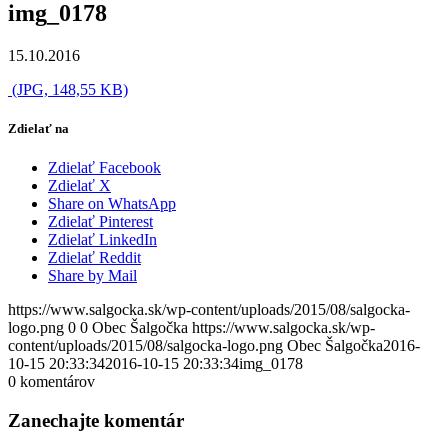
img_0178
15.10.2016
(JPG, 148,55 KB)
Zdielať na
Zdielať Facebook
Zdielať X
Share on WhatsApp
Zdielať Pinterest
Zdielať LinkedIn
Zdielať Reddit
Share by Mail
https://www.salgocka.sk/wp-content/uploads/2015/08/salgocka-
logo.png
0
0
Obec Šalgočka
https://www.salgocka.sk/wp-
content/uploads/2015/08/salgocka-logo.png
Obec Šalgočka
2016-
10-15 20:33:34
2016-10-15 20:33:34
img_0178
0
komentárov
Zanechajte komentár