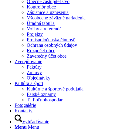
Obecné zastupiteľstvo
Kontrolór obce
Zápisnice a uznesenia
Všeobecne záväzné nariadenia
Úradná tabuľa
Voľby a referendá
Projekty
Protispoločenská činnosť
Ochrana osobných údajov
Rozpočet obce
Záverečný účet obce
Zverejňovanie
Faktúry
Zmluvy
Objednávky
Kultúra a šport
Kultúrne a športové podujatia
Farské oznamy
TJ Poľnohospodár
Fotogalérie
Kontakty
Vyhľadávanie
Menu
Menu