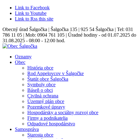
Link to Facebook
Link to Youtube
Link to Rss this site
Obecný úrad Šalgočka | Šalgočka 135 | 925 54 Šalgočka | Tel: 031
786 11 05 | Mob: 0904 761 105 | Úradné hodiny - od 01.07.2025 do
31.08.2025 - 08:00 - 12:00 hod.
Oznamy
Obec
História obce
Rod Appelovcov v Šalgočke
Štatút obce Šalgočka
Symboly obce
Báseň o obci
Civilná ochrana
Územný plán obce
Pozemkové úpravy
Hospodársky a sociálny rozvoj obce
Firmy a podnikatelia
Odpadové hospodárstvo
Samospráva
Starosta obce