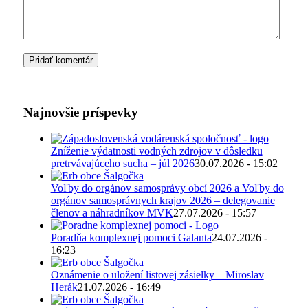
Najnovšie príspevky
Zníženie výdatnosti vodných zdrojov v dôsledku
pretrvávajúceho sucha – júl 2026
30.07.2026 - 15:02
Voľby do orgánov samosprávy obcí 2026 a Voľby do
orgánov samosprávnych krajov 2026 – delegovanie
členov a náhradníkov MVK
27.07.2026 - 15:57
Poradňa komplexnej pomoci Galanta
24.07.2026 -
16:23
Oznámenie o uložení listovej zásielky – Miroslav
Herák
21.07.2026 - 16:49