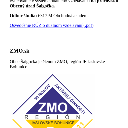
vyučovanie v systéme duálneho vzdelávania
na pracovisku
Obecný úrad Šalgočka.
Odbor štúdia:
6317 M Obchodná akadémia
Osvedčenie RÚZ o duálnom vzdelávaní (.pdf)
ZMO.sk
Obec Šalgočka je členom ZMO, región JE Jaslovské
Bohunice.