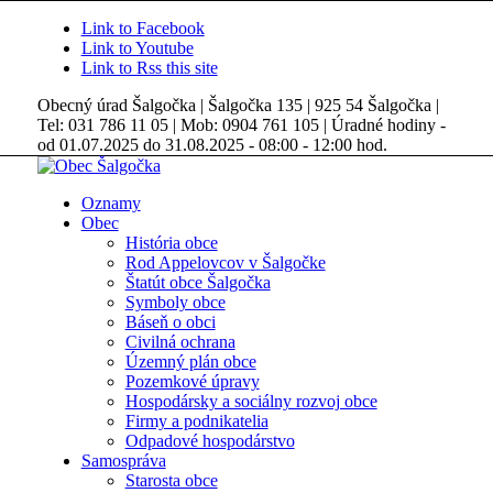
Link to Facebook
Link to Youtube
Link to Rss this site
Obecný úrad Šalgočka | Šalgočka 135 | 925 54 Šalgočka |
Tel: 031 786 11 05 | Mob: 0904 761 105 | Úradné hodiny -
od 01.07.2025 do 31.08.2025 - 08:00 - 12:00 hod.
Oznamy
Obec
História obce
Rod Appelovcov v Šalgočke
Štatút obce Šalgočka
Symboly obce
Báseň o obci
Civilná ochrana
Územný plán obce
Pozemkové úpravy
Hospodársky a sociálny rozvoj obce
Firmy a podnikatelia
Odpadové hospodárstvo
Samospráva
Starosta obce