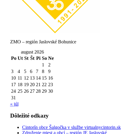
ZMO – región Jaslovské Bohunice
august 2026
Po
Ut
St
Št
Pi
So
Ne
1
2
3
4
5
6
7
8
9
10
11
12
13
14
15
16
17
18
19
20
21
22
23
24
25
26
27
28
29
30
31
« júl
Dôležité odkazy
Cintorín obce Šalgočka v službe virtualnycintorin.sk
Združenie miest a obcí – región JE Jaslovské