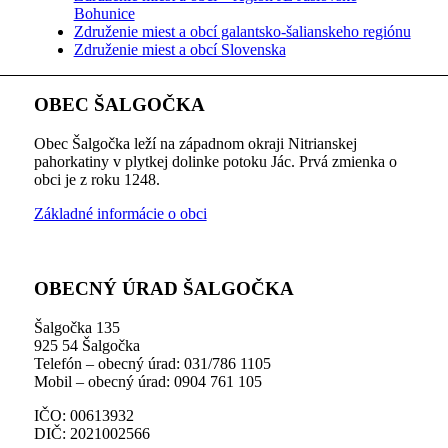
Bohunice
Združenie miest a obcí galantsko-šalianskeho regiónu
Združenie miest a obcí Slovenska
OBEC ŠALGOČKA
Obec Šalgočka leží na západnom okraji Nitrianskej
pahorkatiny v plytkej dolinke potoku Jác. Prvá zmienka o
obci je z roku 1248.
Základné informácie o obci
OBECNÝ ÚRAD ŠALGOČKA
Šalgočka 135
925 54 Šalgočka
Telefón – obecný úrad: 031/786 1105
Mobil – obecný úrad: 0904 761 105
IČO: 00613932
DIČ: 2021002566