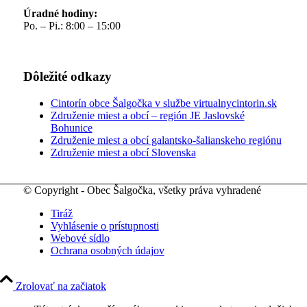
Úradné hodiny:
Po. – Pi.: 8:00 – 15:00
Dôležité odkazy
Cintorín obce Šalgočka v službe virtualnycintorin.sk
Združenie miest a obcí – región JE Jaslovské
Bohunice
Združenie miest a obcí galantsko-šalianskeho regiónu
Združenie miest a obcí Slovenska
© Copyright - Obec Šalgočka, všetky práva vyhradené
Tiráž
Vyhlásenie o prístupnosti
Webové sídlo
Ochrana osobných údajov
Zrolovať na začiatok