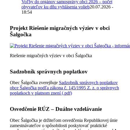
Voľby do orgánov samosprávy obcí 2026 – počet
obyvateľov ku dňu vyhlásenia volieb
20.07.2026 -
18:54
Projekt Riešenie migračných výziev v obci
Šalgočka
Riešenie migračných výziev v obci Šalgočka
Sadzobník správnych poplatkov
Obec Šalgočka zverejňuje
Sadzobník správnych poplatkov
obce Šalgočka podľa zákona č. 145/1995 Z. z. o správnych
poplatkoch v platnom znení (.pdf)
Osvedčenie RÚZ – Duálne vzdelávanie
Obec Šalgočka je držiteľom osvedčenia Republikovej únie
zamestnávateľov o spôsobilosti poskytovať praktické