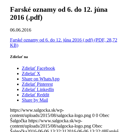
Farské oznamy od 6. do 12. júna
2016 (.pdf)
06.06.2016
Farské oznamy od 6. do 12. júna 2016 (.pdf) (PDF, 28,72
KB)
Zdielať na
Zdielať Facebook
Zdielať X
Share on WhatsApp
Zdielať Pinterest
Zdielať LinkedIn
Zdielať Reddit
Share by Mail
https://www.salgocka.sk/wp-
content/uploads/2015/08/salgocka-logo.png
0
0
Obec
Šalgočka
https://www.salgocka.sk/wp-
content/uploads/2015/08/salgocka-logo.png
Obec
Šalgočka
2016-06-06 13:32:31
2016-06-06 13:32:48
Farské