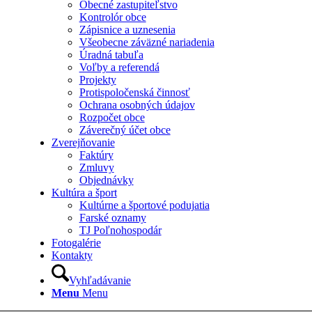
Obecné zastupiteľstvo
Kontrolór obce
Zápisnice a uznesenia
Všeobecne záväzné nariadenia
Úradná tabuľa
Voľby a referendá
Projekty
Protispoločenská činnosť
Ochrana osobných údajov
Rozpočet obce
Záverečný účet obce
Zverejňovanie
Faktúry
Zmluvy
Objednávky
Kultúra a šport
Kultúrne a športové podujatia
Farské oznamy
TJ Poľnohospodár
Fotogalérie
Kontakty
Vyhľadávanie
Menu
Menu