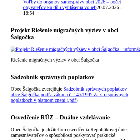
Voľby do orgánov samosprávy obcí 2026 – počet
obyvateľov ku dňu vyhlásenia volieb
20.07.2026 -
18:54
Projekt Riešenie migračných výziev v obci
Šalgočka
Riešenie migračných výziev v obci Šalgočka
Sadzobník správnych poplatkov
Obec Šalgočka zverejňuje
Sadzobník správnych poplatkov
obce Šalgočka podľa zákona č. 145/1995 Z. z. o správnych
poplatkoch v platnom znení (.pdf)
Osvedčenie RÚZ – Duálne vzdelávanie
Obec Šalgočka je držiteľom osvedčenia Republikovej únie
zamestnávateľov o spôsobilosti poskytovať praktické