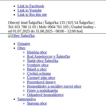
Link to Facebook
Link to Youtube
Link to Rss this site
Obecný úrad Šalgočka | Šalgočka 135 | 925 54 Šalgočka |
Tel: 031 786 11 05 | Mob: 0904 761 105 | Úradné hodiny -
od 01.07.2025 do 31.08.2025 - 08:00 - 12:00 hod.
Oznamy
Obec
História obce
Rod Appelovcov v Šalgočke
Štatút obce Šalgočka
Symboly obce
Báseň o obci
Civilná ochrana
Územný plán obce
Pozemkové úpravy
Hospodársky a sociálny rozvoj obce
Firmy a podnikatelia
Odpadové hospodárstvo
Samospráva
Starosta obce