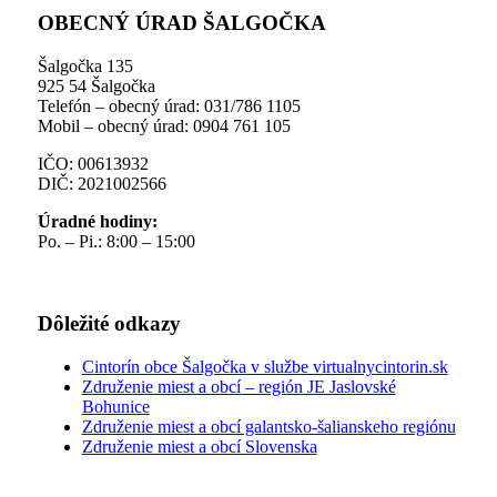
OBECNÝ ÚRAD ŠALGOČKA
Šalgočka 135
925 54 Šalgočka
Telefón – obecný úrad: 031/786 1105
Mobil – obecný úrad: 0904 761 105
IČO: 00613932
DIČ: 2021002566
Úradné hodiny:
Po. – Pi.: 8:00 – 15:00
Dôležité odkazy
Cintorín obce Šalgočka v službe virtualnycintorin.sk
Združenie miest a obcí – región JE Jaslovské
Bohunice
Združenie miest a obcí galantsko-šalianskeho regiónu
Združenie miest a obcí Slovenska