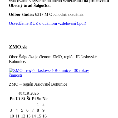
vyučovanie v systéme duálneho vzdelávania
na pracovisku
Obecný úrad Šalgočka.
Odbor štúdia:
6317 M Obchodná akadémia
Osvedčenie RÚZ o duálnom vzdelávaní (.pdf)
ZMO.sk
Obec Šalgočka je členom ZMO, región JE Jaslovské
Bohunice.
ZMO – región Jaslovské Bohunice
august 2026
Po
Ut
St
Št
Pi
So
Ne
1
2
3
4
5
6
7
8
9
10
11
12
13
14
15
16