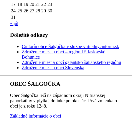
17
18
19
20
21
22
23
24
25
26
27
28
29
30
31
« júl
Dôležité odkazy
Cintorín obce Šalgočka v službe virtualnycintorin.sk
Združenie miest a obcí – región JE Jaslovské
Bohunice
Združenie miest a obcí galantsko-šalianskeho regiónu
Združenie miest a obcí Slovenska
OBEC ŠALGOČKA
Obec Šalgočka leží na západnom okraji Nitrianskej
pahorkatiny v plytkej dolinke potoku Jác. Prvá zmienka o
obci je z roku 1248.
Základné informácie o obci