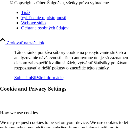
© Copyright - Obec Šalgočka, všetky práva vyhradené
Tiráž
Vyhlásenie o prístupnosti
Webové sídlo
Ochrana osobných údajov
Zrolovať na začiatok
Táto stránka používa súbory cookie na poskytovanie služieb a
analyzovanie návštevnosti. Tieto anonymné údaje sú zaznamen
cieľom zabezpečiť kvalitu služieb, vytvárať štatistiky používan
rozpoznávať a riešiť pokusy o zneužitie tejto stránky.
Súhlasím
Bližšie informácie
Cookie and Privacy Settings
How we use cookies
We may request cookies to be set on your device. We use cookies to let
us know when you visit our websites, how you interact with us, to