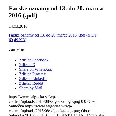
Farské oznamy od 13. do 20. marca
2016 (.pdf)
14.03.2016
Farské oznamy od 13. do 20. marca 2016 (.pdf) (PDF,
69,49 KB)
Zdielať na
Zdielať Facebook
Zdielať X
Share on WhatsApp
Zdielať Pinterest
Zdielať LinkedIn
Zdielať Reddit
Share by Mail
https://www.salgocka.sk/wp-
content/uploads/2015/08/salgocka-logo.png
0
0
Obec
Šalgočka
https://www.salgocka.sk/wp-
content/uploads/2015/08/salgocka-logo.png
Obec
Šalgočka
2016-03-14 16:13:31
2016-03-14 16:13:57
Farské