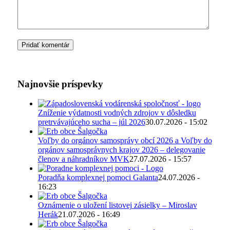
Najnovšie príspevky
Zníženie výdatnosti vodných zdrojov v dôsledku
pretrvávajúceho sucha – júl 2026
30.07.2026 - 15:02
Voľby do orgánov samosprávy obcí 2026 a Voľby do
orgánov samosprávnych krajov 2026 – delegovanie
členov a náhradníkov MVK
27.07.2026 - 15:57
Poradňa komplexnej pomoci Galanta
24.07.2026 -
16:23
Oznámenie o uložení listovej zásielky – Miroslav
Herák
21.07.2026 - 16:49