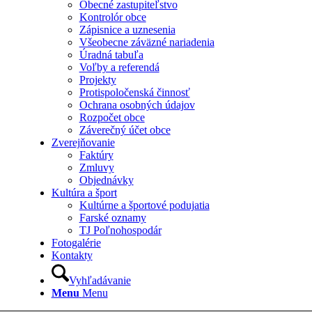
Obecné zastupiteľstvo
Kontrolór obce
Zápisnice a uznesenia
Všeobecne záväzné nariadenia
Úradná tabuľa
Voľby a referendá
Projekty
Protispoločenská činnosť
Ochrana osobných údajov
Rozpočet obce
Záverečný účet obce
Zverejňovanie
Faktúry
Zmluvy
Objednávky
Kultúra a šport
Kultúrne a športové podujatia
Farské oznamy
TJ Poľnohospodár
Fotogalérie
Kontakty
Vyhľadávanie
Menu
Menu