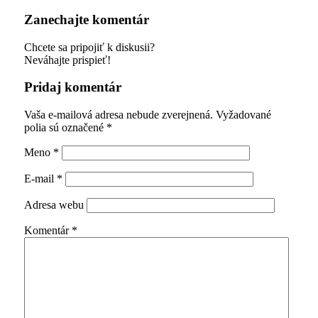
Zanechajte komentár
Chcete sa pripojiť k diskusii?
Neváhajte prispieť!
Pridaj komentár
Vaša e-mailová adresa nebude zverejnená.
Vyžadované
polia sú označené
*
Meno
*
E-mail
*
Adresa webu
Komentár
*