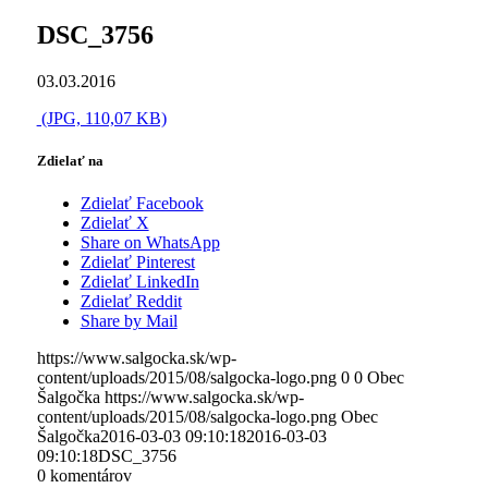
DSC_3756
03.03.2016
(JPG, 110,07 KB)
Zdielať na
Zdielať Facebook
Zdielať X
Share on WhatsApp
Zdielať Pinterest
Zdielať LinkedIn
Zdielať Reddit
Share by Mail
https://www.salgocka.sk/wp-
content/uploads/2015/08/salgocka-logo.png
0
0
Obec
Šalgočka
https://www.salgocka.sk/wp-
content/uploads/2015/08/salgocka-logo.png
Obec
Šalgočka
2016-03-03 09:10:18
2016-03-03
09:10:18
DSC_3756
0
komentárov