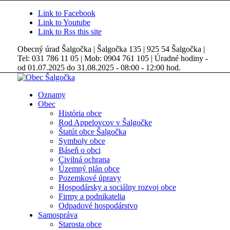
Link to Facebook
Link to Youtube
Link to Rss this site
Obecný úrad Šalgočka | Šalgočka 135 | 925 54 Šalgočka |
Tel: 031 786 11 05 | Mob: 0904 761 105 | Úradné hodiny -
od 01.07.2025 do 31.08.2025 - 08:00 - 12:00 hod.
Oznamy
Obec
História obce
Rod Appelovcov v Šalgočke
Štatút obce Šalgočka
Symboly obce
Báseň o obci
Civilná ochrana
Územný plán obce
Pozemkové úpravy
Hospodársky a sociálny rozvoj obce
Firmy a podnikatelia
Odpadové hospodárstvo
Samospráva
Starosta obce