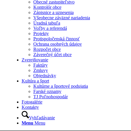
Obecné zastupiteľstvo
Kontrolór obce
Zápisnice a uznesenia
Všeobecne záväzné nariadenia
Úradná tabuľa
Voľby a referendá
Projekty
Protispoločenská činnosť
Ochrana osobných údajov
Rozpočet obce
Záverečný účet obce
Zverejňovanie
Faktúry
Zmluvy
Objednávky
Kultúra a šport
Kultúrne a športové podujatia
Farské oznamy
TJ Poľnohospodár
Fotogalérie
Kontakty
Vyhľadávanie
Menu
Menu