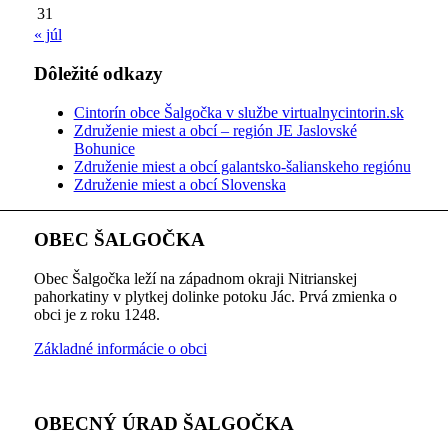
31
« júl
Dôležité odkazy
Cintorín obce Šalgočka v službe virtualnycintorin.sk
Združenie miest a obcí – región JE Jaslovské
Bohunice
Združenie miest a obcí galantsko-šalianskeho regiónu
Združenie miest a obcí Slovenska
OBEC ŠALGOČKA
Obec Šalgočka leží na západnom okraji Nitrianskej
pahorkatiny v plytkej dolinke potoku Jác. Prvá zmienka o
obci je z roku 1248.
Základné informácie o obci
OBECNÝ ÚRAD ŠALGOČKA