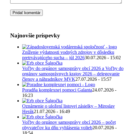
Najnovšie príspevky
Zníženie výdatnosti vodných zdrojov v dôsledku
pretrvávajúceho sucha – júl 2026
30.07.2026 - 15:02
Voľby do orgánov samosprávy obcí 2026 a Voľby do
orgánov samosprávnych krajov 2026 – delegovanie
členov a náhradníkov MVK
27.07.2026 - 15:57
Poradňa komplexnej pomoci Galanta
24.07.2026 -
16:23
Oznámenie o uložení listovej zásielky – Miroslav
Herák
21.07.2026 - 16:49
Voľby do orgánov samosprávy obcí 2026 – počet
obyvateľov ku dňu vyhlásenia volieb
20.07.2026 -
18:54