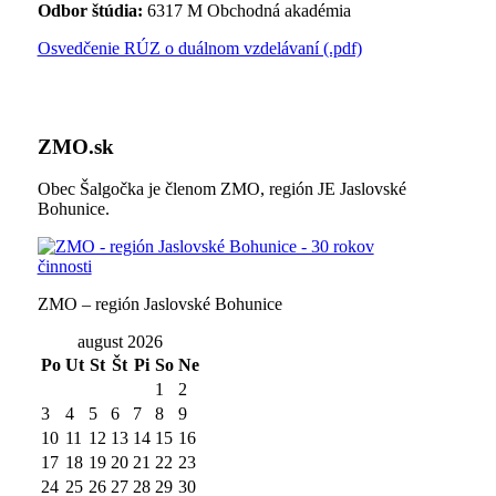
Odbor štúdia:
6317 M Obchodná akadémia
Osvedčenie RÚZ o duálnom vzdelávaní (.pdf)
ZMO.sk
Obec Šalgočka je členom ZMO, región JE Jaslovské
Bohunice.
ZMO – región Jaslovské Bohunice
august 2026
Po
Ut
St
Št
Pi
So
Ne
1
2
3
4
5
6
7
8
9
10
11
12
13
14
15
16
17
18
19
20
21
22
23
24
25
26
27
28
29
30