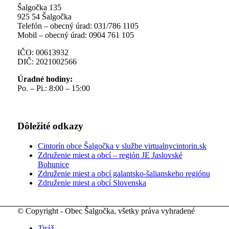
Šalgočka 135
925 54 Šalgočka
Telefón – obecný úrad: 031/786 1105
Mobil – obecný úrad: 0904 761 105
IČO: 00613932
DIČ: 2021002566
Úradné hodiny:
Po. – Pi.: 8:00 – 15:00
Dôležité odkazy
Cintorín obce Šalgočka v službe virtualnycintorin.sk
Združenie miest a obcí – región JE Jaslovské
Bohunice
Združenie miest a obcí galantsko-šalianskeho regiónu
Združenie miest a obcí Slovenska
© Copyright - Obec Šalgočka, všetky práva vyhradené
Tiráž