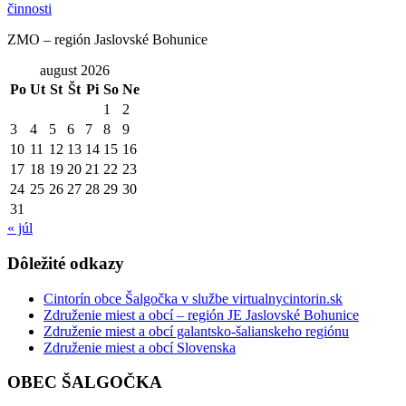
ZMO – región Jaslovské Bohunice
august 2026
Po
Ut
St
Št
Pi
So
Ne
1
2
3
4
5
6
7
8
9
10
11
12
13
14
15
16
17
18
19
20
21
22
23
24
25
26
27
28
29
30
31
« júl
Dôležité odkazy
Cintorín obce Šalgočka v službe virtualnycintorin.sk
Združenie miest a obcí – región JE Jaslovské Bohunice
Združenie miest a obcí galantsko-šalianskeho regiónu
Združenie miest a obcí Slovenska
OBEC ŠALGOČKA