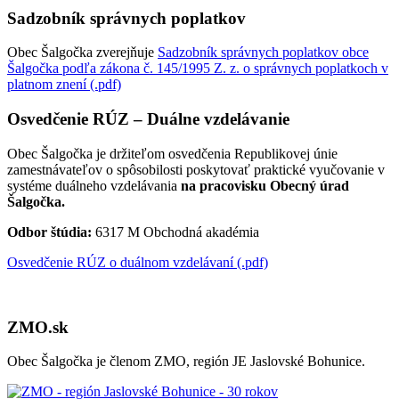
Sadzobník správnych poplatkov
Obec Šalgočka zverejňuje
Sadzobník správnych poplatkov obce
Šalgočka podľa zákona č. 145/1995 Z. z. o správnych poplatkoch v
platnom znení (.pdf)
Osvedčenie RÚZ – Duálne vzdelávanie
Obec Šalgočka je držiteľom osvedčenia Republikovej únie
zamestnávateľov o spôsobilosti poskytovať praktické vyučovanie v
systéme duálneho vzdelávania
na pracovisku Obecný úrad
Šalgočka.
Odbor štúdia:
6317 M Obchodná akadémia
Osvedčenie RÚZ o duálnom vzdelávaní (.pdf)
ZMO.sk
Obec Šalgočka je členom ZMO, región JE Jaslovské Bohunice.