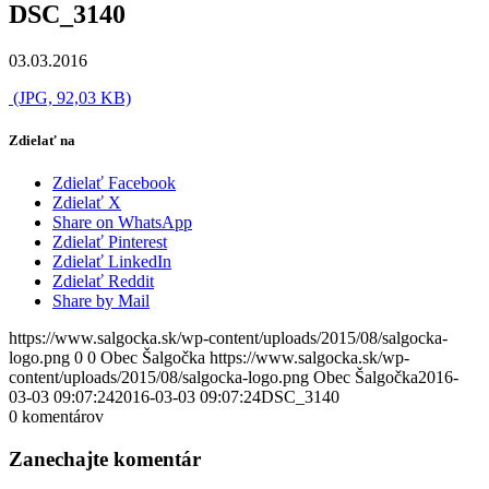
DSC_3140
03.03.2016
(JPG, 92,03 KB)
Zdielať na
Zdielať Facebook
Zdielať X
Share on WhatsApp
Zdielať Pinterest
Zdielať LinkedIn
Zdielať Reddit
Share by Mail
https://www.salgocka.sk/wp-content/uploads/2015/08/salgocka-
logo.png
0
0
Obec Šalgočka
https://www.salgocka.sk/wp-
content/uploads/2015/08/salgocka-logo.png
Obec Šalgočka
2016-
03-03 09:07:24
2016-03-03 09:07:24
DSC_3140
0
komentárov
Zanechajte komentár