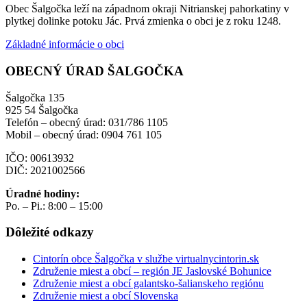
Obec Šalgočka leží na západnom okraji Nitrianskej pahorkatiny v
plytkej dolinke potoku Jác. Prvá zmienka o obci je z roku 1248.
Základné informácie o obci
OBECNÝ ÚRAD ŠALGOČKA
Šalgočka 135
925 54 Šalgočka
Telefón – obecný úrad: 031/786 1105
Mobil – obecný úrad: 0904 761 105
IČO: 00613932
DIČ: 2021002566
Úradné hodiny:
Po. – Pi.: 8:00 – 15:00
Dôležité odkazy
Cintorín obce Šalgočka v službe virtualnycintorin.sk
Združenie miest a obcí – región JE Jaslovské Bohunice
Združenie miest a obcí galantsko-šalianskeho regiónu
Združenie miest a obcí Slovenska