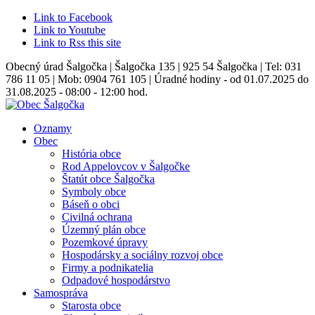
Link to Facebook
Link to Youtube
Link to Rss this site
Obecný úrad Šalgočka | Šalgočka 135 | 925 54 Šalgočka | Tel: 031
786 11 05 | Mob: 0904 761 105 | Úradné hodiny - od 01.07.2025 do
31.08.2025 - 08:00 - 12:00 hod.
Oznamy
Obec
História obce
Rod Appelovcov v Šalgočke
Štatút obce Šalgočka
Symboly obce
Báseň o obci
Civilná ochrana
Územný plán obce
Pozemkové úpravy
Hospodársky a sociálny rozvoj obce
Firmy a podnikatelia
Odpadové hospodárstvo
Samospráva
Starosta obce