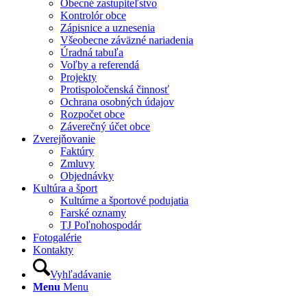
Obecné zastupiteľstvo
Kontrolór obce
Zápisnice a uznesenia
Všeobecne záväzné nariadenia
Úradná tabuľa
Voľby a referendá
Projekty
Protispoločenská činnosť
Ochrana osobných údajov
Rozpočet obce
Záverečný účet obce
Zverejňovanie
Faktúry
Zmluvy
Objednávky
Kultúra a šport
Kultúrne a športové podujatia
Farské oznamy
TJ Poľnohospodár
Fotogalérie
Kontakty
Vyhľadávanie
Menu
Menu