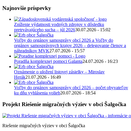
Najnovšie príspevky
Zníženie výdatnosti vodných zdrojov v dôsledku
pretrvávajúceho sucha – júl 2026
30.07.2026 - 15:02
Voľby do orgánov samosprávy obcí 2026 a Voľby do
orgánov samosprávnych krajov 2026 – delegovanie členov a
náhradníkov MVK
27.07.2026 - 15:57
Poradňa komplexnej pomoci Galanta
24.07.2026 - 16:23
Oznámenie o uložení listovej zásielky – Miroslav
Herák
21.07.2026 - 16:49
Voľby do orgánov samosprávy obcí 2026 – počet obyvateľov
ku dňu vyhlásenia volieb
20.07.2026 - 18:54
Projekt Riešenie migračných výziev v obci Šalgočka
Riešenie migračných výziev v obci Šalgočka