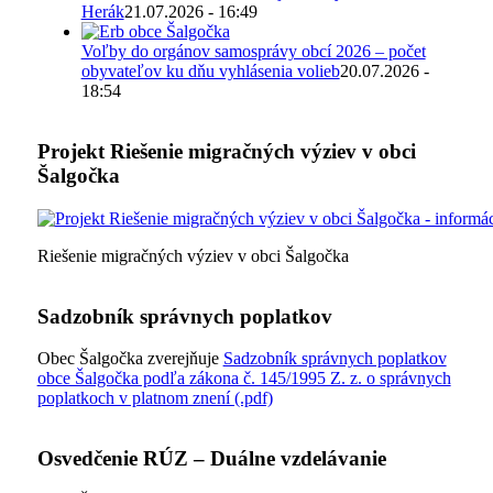
Herák
21.07.2026 - 16:49
Voľby do orgánov samosprávy obcí 2026 – počet
obyvateľov ku dňu vyhlásenia volieb
20.07.2026 -
18:54
Projekt Riešenie migračných výziev v obci
Šalgočka
Riešenie migračných výziev v obci Šalgočka
Sadzobník správnych poplatkov
Obec Šalgočka zverejňuje
Sadzobník správnych poplatkov
obce Šalgočka podľa zákona č. 145/1995 Z. z. o správnych
poplatkoch v platnom znení (.pdf)
Osvedčenie RÚZ – Duálne vzdelávanie