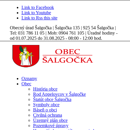
Link to Facebook
Link to Youtube
Link to Rss this site
Obecný úrad Šalgočka | Šalgočka 135 | 925 54 Šalgočka |
Tel: 031 786 11 05 | Mob: 0904 761 105 | Úradné hodiny -
od 01.07.2025 do 31.08.2025 - 08:00 - 12:00 hod.
Oznamy
Obec
História obce
Rod Appelovcov v Šalgočke
Štatút obce Šalgočka
Symboly obce
Báseň o obci
Civilná ochrana
Územný plán obce
Pozemkové úpravy