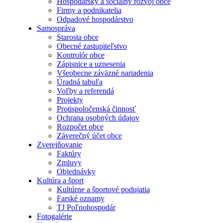
Hospodársky a sociálny rozvoj obce
Firmy a podnikatelia
Odpadové hospodárstvo
Samospráva
Starosta obce
Obecné zastupiteľstvo
Kontrolór obce
Zápisnice a uznesenia
Všeobecne záväzné nariadenia
Úradná tabuľa
Voľby a referendá
Projekty
Protispoločenská činnosť
Ochrana osobných údajov
Rozpočet obce
Záverečný účet obce
Zverejňovanie
Faktúry
Zmluvy
Objednávky
Kultúra a šport
Kultúrne a športové podujatia
Farské oznamy
TJ Poľnohospodár
Fotogalérie