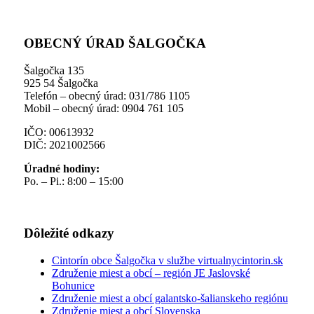
OBECNÝ ÚRAD ŠALGOČKA
Šalgočka 135
925 54 Šalgočka
Telefón – obecný úrad: 031/786 1105
Mobil – obecný úrad: 0904 761 105
IČO: 00613932
DIČ: 2021002566
Úradné hodiny:
Po. – Pi.: 8:00 – 15:00
Dôležité odkazy
Cintorín obce Šalgočka v službe virtualnycintorin.sk
Združenie miest a obcí – región JE Jaslovské
Bohunice
Združenie miest a obcí galantsko-šalianskeho regiónu
Združenie miest a obcí Slovenska