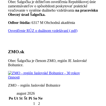
Obec Šalgočka je držiteľom osvedčenia Republikovej únie
zamestnávateľov o spôsobilosti poskytovať praktické
vyučovanie v systéme duálneho vzdelávania
na pracovisku
Obecný úrad Šalgočka.
Odbor štúdia:
6317 M Obchodná akadémia
Osvedčenie RÚZ o duálnom vzdelávaní (.pdf)
ZMO.sk
Obec Šalgočka je členom ZMO, región JE Jaslovské
Bohunice.
ZMO – región Jaslovské Bohunice
august 2026
Po
Ut
St
Št
Pi
So
Ne
1
2