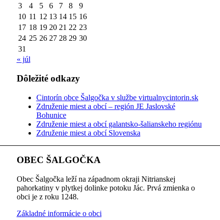
3
4
5
6
7
8
9
10
11
12
13
14
15
16
17
18
19
20
21
22
23
24
25
26
27
28
29
30
31
« júl
Dôležité odkazy
Cintorín obce Šalgočka v službe virtualnycintorin.sk
Združenie miest a obcí – región JE Jaslovské
Bohunice
Združenie miest a obcí galantsko-šalianskeho regiónu
Združenie miest a obcí Slovenska
OBEC ŠALGOČKA
Obec Šalgočka leží na západnom okraji Nitrianskej
pahorkatiny v plytkej dolinke potoku Jác. Prvá zmienka o
obci je z roku 1248.
Základné informácie o obci