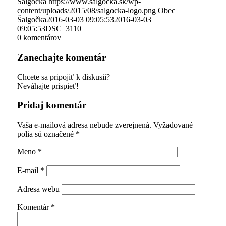
Šalgočka
https://www.salgocka.sk/wp-
content/uploads/2015/08/salgocka-logo.png
Obec
Šalgočka
2016-03-03 09:05:53
2016-03-03
09:05:53
DSC_3110
0
komentárov
Zanechajte komentár
Chcete sa pripojiť k diskusii?
Neváhajte prispieť!
Pridaj komentár
Vaša e-mailová adresa nebude zverejnená.
Vyžadované
polia sú označené
*
Meno
*
E-mail
*
Adresa webu
Komentár
*