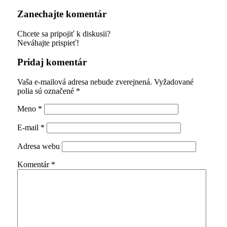
Zanechajte komentár
Chcete sa pripojiť k diskusii?
Neváhajte prispieť!
Pridaj komentár
Vaša e-mailová adresa nebude zverejnená.
Vyžadované
polia sú označené
*
Meno
*
E-mail
*
Adresa webu
Komentár
*