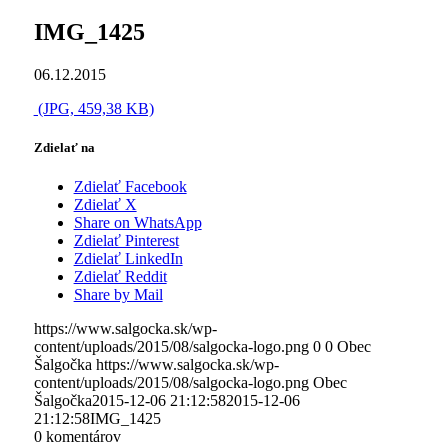
IMG_1425
06.12.2015
(JPG, 459,38 KB)
Zdielať na
Zdielať Facebook
Zdielať X
Share on WhatsApp
Zdielať Pinterest
Zdielať LinkedIn
Zdielať Reddit
Share by Mail
https://www.salgocka.sk/wp-
content/uploads/2015/08/salgocka-logo.png
0
0
Obec
Šalgočka
https://www.salgocka.sk/wp-
content/uploads/2015/08/salgocka-logo.png
Obec
Šalgočka
2015-12-06 21:12:58
2015-12-06
21:12:58
IMG_1425
0
komentárov