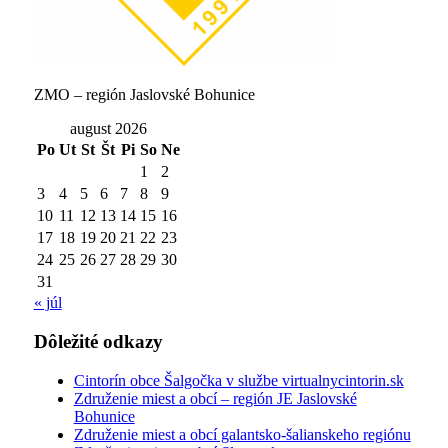
ZMO – región Jaslovské Bohunice
august 2026
Po
Ut
St
Št
Pi
So
Ne
1
2
3
4
5
6
7
8
9
10
11
12
13
14
15
16
17
18
19
20
21
22
23
24
25
26
27
28
29
30
31
« júl
Dôležité odkazy
Cintorín obce Šalgočka v službe virtualnycintorin.sk
Združenie miest a obcí – región JE Jaslovské
Bohunice
Združenie miest a obcí galantsko-šalianskeho regiónu