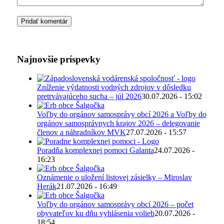
Najnovšie príspevky
Zníženie výdatnosti vodných zdrojov v dôsledku
pretrvávajúceho sucha – júl 2026
30.07.2026 - 15:02
Voľby do orgánov samosprávy obcí 2026 a Voľby do
orgánov samosprávnych krajov 2026 – delegovanie
členov a náhradníkov MVK
27.07.2026 - 15:57
Poradňa komplexnej pomoci Galanta
24.07.2026 -
16:23
Oznámenie o uložení listovej zásielky – Miroslav
Herák
21.07.2026 - 16:49
Voľby do orgánov samosprávy obcí 2026 – počet
obyvateľov ku dňu vyhlásenia volieb
20.07.2026 -
18:54