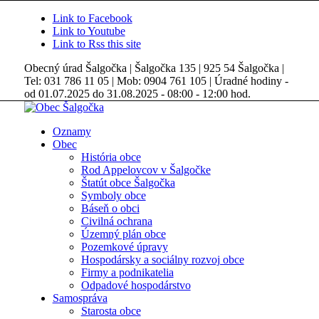
Link to Facebook
Link to Youtube
Link to Rss this site
Obecný úrad Šalgočka | Šalgočka 135 | 925 54 Šalgočka |
Tel: 031 786 11 05 | Mob: 0904 761 105 | Úradné hodiny -
od 01.07.2025 do 31.08.2025 - 08:00 - 12:00 hod.
Oznamy
Obec
História obce
Rod Appelovcov v Šalgočke
Štatút obce Šalgočka
Symboly obce
Báseň o obci
Civilná ochrana
Územný plán obce
Pozemkové úpravy
Hospodársky a sociálny rozvoj obce
Firmy a podnikatelia
Odpadové hospodárstvo
Samospráva
Starosta obce