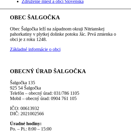
Združenie miest a obcí Slovenska
OBEC ŠALGOČKA
Obec Šalgočka leží na západnom okraji Nitrianskej
pahorkatiny v plytkej dolinke potoku Jác. Prvá zmienka o
obci je z roku 1248.
Základné informácie o obci
OBECNÝ ÚRAD ŠALGOČKA
Šalgočka 135
925 54 Šalgočka
Telefón – obecný úrad: 031/786 1105
Mobil – obecný úrad: 0904 761 105
IČO: 00613932
DIČ: 2021002566
Úradné hodiny:
Po. – Pi.: 8:00 – 15:00