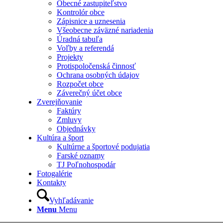
Obecné zastupiteľstvo
Kontrolór obce
Zápisnice a uznesenia
Všeobecne záväzné nariadenia
Úradná tabuľa
Voľby a referendá
Projekty
Protispoločenská činnosť
Ochrana osobných údajov
Rozpočet obce
Záverečný účet obce
Zverejňovanie
Faktúry
Zmluvy
Objednávky
Kultúra a šport
Kultúrne a športové podujatia
Farské oznamy
TJ Poľnohospodár
Fotogalérie
Kontakty
Vyhľadávanie
Menu
Menu